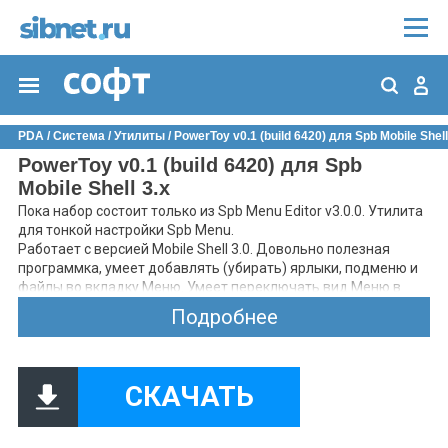
PDA
/
Система
/
Утилиты
/ PowerToy v0.1 (build 6420) для Spb Mobile Shell
PowerToy v0.1 (build 6420) для Spb
Mobile Shell 3.x
Пока набор состоит только из Spb Menu Editor v3.0.0. Утилита
для тонкой настройки Spb Menu.
Работает с версией Mobile Shell 3.0. Довольно полезная
программка, умеет добавлять (убирать) ярлыки, подменю и
файлы во вкладку Меню. Умеет переключать вид Меню в
режим "сетки" или списка.
Подробнее
Прога запускается и работает из любой папки на девайсе.
СКАЧАТЬ