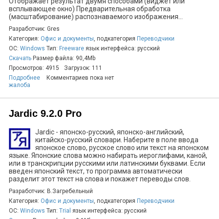
Отображает результат двумя способами (виджет или
всплывающее окно) Предварительная обработка
(масштабирование) распознаваемого изображения...
Разработчик: Gres
Категория:
Офис и документы
, подкатегория
Переводчики
ОС:
Windows
Тип:
Freeware
язык интерфейса: русский
Скачать
Размер файла: 90,4Mb
Просмотров: 4915
Загрузок: 111
Подробнее
Комментариев пока нет
жалоба
Jardic 9.2.0 Pro
Jardic - японско-русский, японско-английский,
китайско-русский словари. Наберите в поле ввода
японское слово, русское слово или текст на японском
языке. Японские слова можно набирать иероглифами, каной,
или в транскрипции русскими или латинскими буквами. Если
введен японский текст, то программа автоматически
разделит этот текст на слова и покажет переводы слов.
Разработчик: В.Загребельный
Категория:
Офис и документы
, подкатегория
Переводчики
ОС:
Windows
Тип:
Trial
язык интерфейса: русский