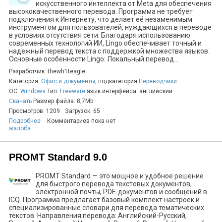
искусственного интеллекта от Meta для обеспечения
высококачественного перевода. Программа не требует
подключения к Интернету, что делает её незаменимым
инструментом для пользователей, нуждающихся в переводе
в условиях отсутствия сети. Благодаря использованию
современных технологий ИИ, Lingo обеспечивает точный и
надежный перевод текста с поддержкой множества языков.
Основные особенности Lingo: Локальный перевод...
Разработчик: thewh1teagle
Категория:
Офис и документы
, подкатегория
Переводчики
ОС:
Windows
Тип:
Freeware
язык интерфейса: английский
Скачать
Размер файла: 8,7Mb
Просмотров: 1209
Загрузок: 65
Подробнее
Комментариев пока нет
жалоба
PROMT Standard 9.0
PROMT Standard — это мощное и удобное решение
для быстрого перевода текстовых документов,
электронной почты, PDF-документов и сообщений в
ICQ. Программа предлагает базовый комплект настроек и
специализированные словари для перевода тематических
текстов. Направления перевода: Английский-Русский,