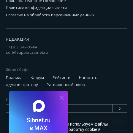
Пользовательское соглашение
Политика конфиденциальности
Согласие на обработку персональных данных
РЕДАКЦИЯ
+7 (383) 347-86-84
soft@support.sibnet.ru
Sibnet Софт
Правила
Форум
Рейтинги
Написать
администратору
Расширенный поиск
Подписаться на новинки
Sibnet.ru
Чтобы сайт был удобным, мы используем файлы
18+
в MAX
cookie
. Можете запретить обработку cookie в