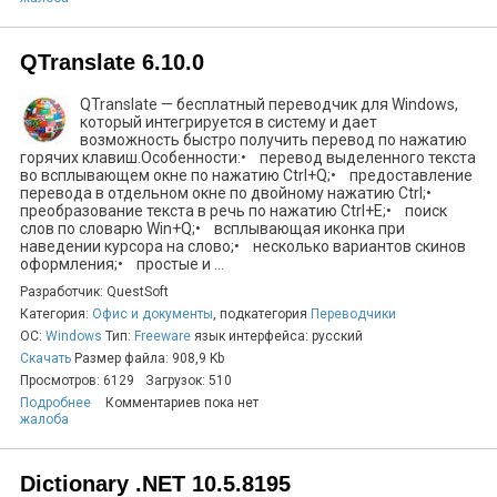
QTranslate 6.10.0
QTranslate — бесплатный переводчик для Windows,
который интегрируется в систему и дает
возможность быстро получить перевод по нажатию
горячих клавиш.Особенности:• перевод выделенного текста
во всплывающем окне по нажатию Ctrl+Q;• предоставление
перевода в отдельном окне по двойному нажатию Ctrl;•
преобразование текста в речь по нажатию Ctrl+E;• поиск
слов по словарю Win+Q;• всплывающая иконка при
наведении курсора на слово;• несколько вариантов скинов
оформления;• простые и ...
Разработчик: QuestSoft
Категория:
Офис и документы
, подкатегория
Переводчики
ОС:
Windows
Тип:
Freeware
язык интерфейса: русский
Скачать
Размер файла: 908,9 Kb
Просмотров: 6129
Загрузок: 510
Подробнее
Комментариев пока нет
жалоба
Dictionary .NET 10.5.8195