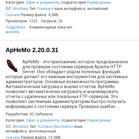
Категория:
Офис и документы
, подкатегория
Переводчики
ОС:
Windows
Тип:
Freeware
язык интерфейса: английский
Скачать
Размер файла: 4,3Mb
Просмотров: 1225
Загрузок: 26
Подробнее
Комментариев пока нет
жалоба
ApHeMo 2.20.0.31
ApHeMo - это приложение, которое предназначено
для проверки состояния серверов Apache HTTP
Server. Оно обладает рядом полезных функций,
которые делают его важным инструментом для системных
администраторов. Основные возможности программы:
Автоматическая загрузка и анализ отчетов: ApHeMo
позволяет автоматически загружать и анализировать
отчеты с удаленных или локальных FTP-серверов. Это
позволяет системным администраторам быстро получать
информацию о состоянии сервера. Проверка ошибок: ...
Разработчик: KC Softwares
Категория:
Офис и документы
, подкатегория
Переводчики
ОС:
Windows
Тип:
Условно-бесплатно
язык
интерфейса: многоязычный
Скачать
Размер файла: 13,3Mb