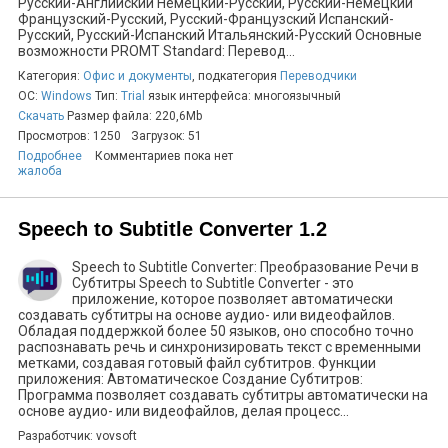
Русский-Английский Немецкий-Русский, Русский-Немецкий
Французский-Русский, Русский-Французский Испанский-
Русский, Русский-Испанский Итальянский-Русский Основные
возможности PROMT Standard: Перевод...
Категория:
Офис и документы
, подкатегория
Переводчики
ОС:
Windows
Тип:
Trial
язык интерфейса: многоязычный
Скачать
Размер файла: 220,6Mb
Просмотров: 1250
Загрузок: 51
Подробнее
Комментариев пока нет
жалоба
Speech to Subtitle Converter 1.2
Speech to Subtitle Converter: Преобразование Речи в
Субтитры Speech to Subtitle Converter - это
приложение, которое позволяет автоматически
создавать субтитры на основе аудио- или видеофайлов.
Обладая поддержкой более 50 языков, оно способно точно
распознавать речь и синхронизировать текст с временными
метками, создавая готовый файл субтитров. Функции
приложения: Автоматическое Создание Субтитров:
Программа позволяет создавать субтитры автоматически на
основе аудио- или видеофайлов, делая процесс...
Разработчик: vovsoft