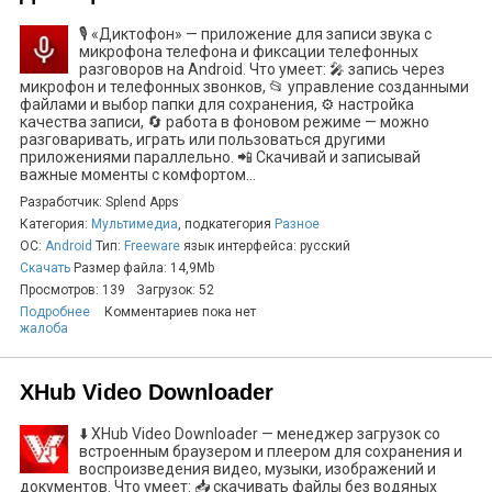
🎙️ «Диктофон» — приложение для записи звука с
микрофона телефона и фиксации телефонных
разговоров на Android. Что умеет: 🎤 запись через
микрофон и телефонных звонков, 📂 управление созданными
файлами и выбор папки для сохранения, ⚙️ настройка
качества записи, 🔄 работа в фоновом режиме — можно
разговаривать, играть или пользоваться другими
приложениями параллельно. 📲 Скачивай и записывай
важные моменты с комфортом...
Разработчик: Splend Apps
Категория:
Мультимедиа
, подкатегория
Разное
ОС:
Android
Тип:
Freeware
язык интерфейса: русский
Скачать
Размер файла: 14,9Mb
Просмотров: 139
Загрузок: 52
Подробнее
Комментариев пока нет
жалоба
XHub Video Downloader
⬇️ XHub Video Downloader — менеджер загрузок со
встроенным браузером и плеером для сохранения и
воспроизведения видео, музыки, изображений и
документов. Что умеет: 📥 скачивать файлы без водяных