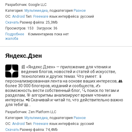
Разработчик: Google LLC
Категория:
Мультимедиа
, подкатегория
Разное
ОС:
Android
Тип:
Freeware
язык интерфейса: русский
Скачать
Размер файла: 25,3Mb
Просмотров: 153
Загрузок: 36
Подробнее
Комментариев пока нет
жалоба
Яндекс.Дзен
📰 «Яндекс.Дзен» — приложение для чтения и
ведения блогов, новостей и статей об искусстве,
технологиях и других темах. Что умеет: 📱
персонализированная лента на основе ваших интересов, 👥
более 30 000 блогеров, изданий и сообществ, ✍️
возможность вести собственный блог, 🔍 поиск по тегам и
разделам, 🎯 алгоритмы анализируют время чтения и
интересы. 📲 Скачивай и читай то, что действительно важно
для тебя! 📖...
Разработчик: Zen Platform LLC
Категория:
Мультимедиа
, подкатегория
Разное
ОС:
Android
Тип:
Freeware
язык интерфейса: русский
Скачать
Размер файла: 74,4Mb