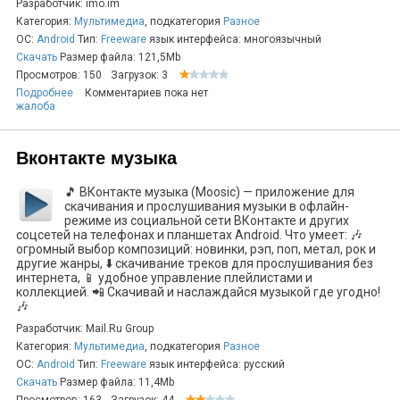
Разработчик: imo.im
Категория:
Мультимедиа
, подкатегория
Разное
ОС:
Android
Тип:
Freeware
язык интерфейса: многоязычный
Скачать
Размер файла: 121,5Mb
Просмотров: 150
Загрузок: 3
Подробнее
Комментариев пока нет
жалоба
Вконтакте музыка
🎵 ВКонтакте музыка (Moosic) — приложение для
скачивания и прослушивания музыки в офлайн-
режиме из социальной сети ВКонтакте и других
соцсетей на телефонах и планшетах Android. Что умеет: 🎶
огромный выбор композиций: новинки, рэп, поп, метал, рок и
другие жанры, ⬇️ скачивание треков для прослушивания без
интернета, 📱 удобное управление плейлистами и
коллекцией. 📲 Скачивай и наслаждайся музыкой где угодно!
🎶
Разработчик: Mail.Ru Group
Категория:
Мультимедиа
, подкатегория
Разное
ОС:
Android
Тип:
Freeware
язык интерфейса: русский
Скачать
Размер файла: 11,4Mb