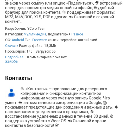
знаков через ссылку или опцию «Поделиться», 🎥 встроенный
плеер для просмотра медиа онлайн и офлайн, 🌐 удобный
браузер для поиска контента, 📂 поддерживает форматы:
MP3, M4V, DOC, XLS, PDF и другие. 📲 Скачивай и сохраняй
контент...
Разработчик: YColorTeam
Категория:
Мультимедиа
, подкатегория
Разное
ОС:
Android
Тип:
Freeware
язык интерфейса: английский
Скачать
Размер файла: 18,3Mb
Просмотров: 145
Загрузок: 55
Подробнее
Комментариев пока нет
жалоба
Контакты
📇 «Контакты» — приложение для резервного
копирования и синхронизации контактной
информации через учётную запись Google. Что
умеет: ☁️ автоматическая синхронизация с Google, 🎂
показывает предстоящие дни рождения и важные даты, 🔔
настраиваемые уведомления о праздниках, 🔄
восстановление удалённых данных в течение 30 дней, ⌚
поддержка устройств с Wear OS. 📲 Скачивай и храни
контакты в безопасности! 📇