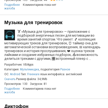
Просмотров: 163
Загрузок: 44
Подробнее
Комментариев пока нет
жалоба
Музыка для тренировок
🏋️ «Музыка для тренировок» — приложение с
подборкой энергичных песен для мотивации во
время занятий спортом. Что умеет: 🎵 коллекция
мотивирующих треков для тренировок, ⏰ таймер сна для
автоматической остановки воспроизведения, 📅 календарь
тренировок и история прослушивания, ❤️ оценка треков
лайками и создание избранных подборок, 📤 возможность
делиться треками с другими, 🎛️ встроенный плеер с ...
Разработчик: VBApps
Категория:
Мультимедиа
, подкатегория
Разное
ОС:
Android
Тип:
Freeware
язык интерфейса: английский
Скачать
Размер файла: 34,9Mb
Просмотров: 130
Загрузок: 81
Подробнее
Комментариев пока нет
жалоба
Диктофон