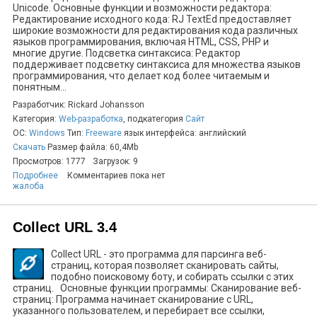
Unicode. Основные функции и возможности редактора:
Редактирование исходного кода: RJ TextEd предоставляет
широкие возможности для редактирования кода различных
языков программирования, включая HTML, CSS, PHP и
многие другие. Подсветка синтаксиса: Редактор
поддерживает подсветку синтаксиса для множества языков
программирования, что делает код более читаемым и
понятным...
Разработчик: Rickard Johansson
Категория:
Web-разработка
, подкатегория
Сайт
ОС:
Windows
Тип:
Freeware
язык интерфейса: английский
Скачать
Размер файла: 60,4Mb
Просмотров: 1777
Загрузок: 9
Подробнее
Комментариев пока нет
жалоба
Collect URL 3.4
Collect URL - это программа для парсинга веб-
страниц, которая позволяет сканировать сайты,
подобно поисковому боту, и собирать ссылки с этих
страниц. Основные функции программы: Сканирование веб-
страниц: Программа начинает сканирование с URL,
указанного пользователем, и перебирает все ссылки,