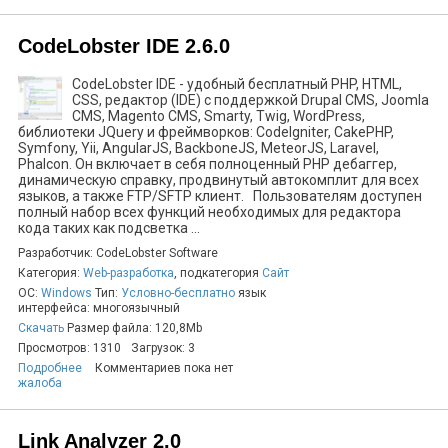
CodeLobster IDE 2.6.0
CodeLobster IDE - удобный бесплатный PHP, HTML,
CSS, редактор (IDE) с поддержкой Drupal CMS, Joomla
CMS, Magento CMS, Smarty, Twig, WordPress,
библиотеки JQuery и фреймворков: CodeIgniter, CakePHP,
Symfony, Yii, AngularJS, BackboneJS, MeteorJS, Laravel,
Phalcon. Он включает в себя полноценный РНР дебаггер,
динамическую справку, продвинутый автокомплит для всех
языков, а также FTP/SFTP клиент. Пользователям доступен
полный набор всех функций необходимых для редактора
кода таких как подсветка ...
Разработчик: CodeLobster Software
Категория:
Web-разработка
, подкатегория
Сайт
ОС:
Windows
Тип:
Условно-бесплатно
язык
интерфейса: многоязычный
Скачать
Размер файла: 120,8Mb
Просмотров: 1310
Загрузок: 3
Подробнее
Комментариев пока нет
жалоба
Link Analyzer 2.0