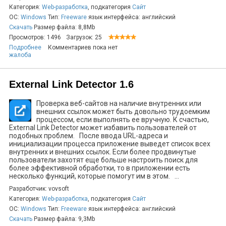
Категория:
Web-разработка
, подкатегория
Сайт
ОС:
Windows
Тип:
Freeware
язык интерфейса: английский
Скачать
Размер файла: 8,8Mb
Просмотров: 1496
Загрузок: 25
Подробнее
Комментариев пока нет
жалоба
External Link Detector 1.6
Проверка веб-сайтов на наличие внутренних или
внешних ссылок может быть довольно трудоемким
процессом, если выполнять ее вручную. К счастью,
External Link Detector может избавить пользователей от
подобных проблем. После ввода URL-адреса и
инициализации процесса приложение выведет список всех
внутренних и внешних ссылок. Если более продвинутые
пользователи захотят еще больше настроить поиск для
более эффективной обработки, то в приложении есть
несколько функций, которые помогут им в этом. ...
Разработчик: vovsoft
Категория:
Web-разработка
, подкатегория
Сайт
ОС:
Windows
Тип:
Freeware
язык интерфейса: английский
Скачать
Размер файла: 9,3Mb