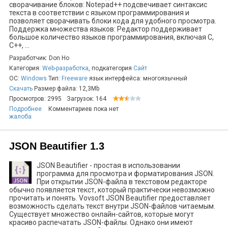
сворачивание блоков: Notepad++ подсвечивает синтаксис
текста в соответствии с языком программирования и
позволяет сворачивать блоки кода для удобного просмотра.
Поддержка множества языков: Редактор поддерживает
большое количество языков программирования, включая C,
C++, ...
Разработчик: Don Ho
Категория:
Web-разработка
, подкатегория
Сайт
ОС:
Windows
Тип:
Freeware
язык интерфейса: многоязычный
Скачать
Размер файла: 12,3Mb
Просмотров: 2995
Загрузок: 164
Подробнее
Комментариев пока нет
жалоба
JSON Beautifier 1.3
JSON Beautifier - простая в использовании
программа для просмотра и форматирования JSON.
При открытии JSON-файла в текстовом редакторе
обычно появляется текст, который практически невозможно
прочитать и понять. Vovsoft JSON Beautifier предоставляет
возможность сделать текст внутри JSON-файлов читаемым.
Существует множество онлайн-сайтов, которые могут
красиво распечатать JSON-файлы. Однако они имеют