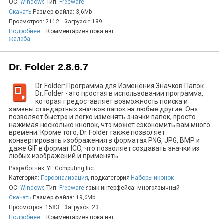
ОС:
Windows
Тип:
Freeware
Скачать
Размер файла: 3,6Mb
Просмотров: 2112
Загрузок: 139
Подробнее
Комментариев пока нет
жалоба
Dr. Folder 2.8.6.7
Dr. Folder: Программа для Изменения Значков Папок
Dr. Folder - это простая в использовании программа,
которая предоставляет возможность поиска и
замены стандартных значков папок на любые другие. Она
позволяет быстро и легко изменять значки папок, просто
нажимая несколько кнопок, что может сэкономить вам много
времени. Кроме того, Dr. Folder также позволяет
конвертировать изображения в форматах PNG, JPG, BMP и
даже GIF в формат ICO, что позволяет создавать значки из
любых изображений и применять...
Разработчик: YL Computing,Inc
Категория:
Персонализация
, подкатегория
Наборы иконок
ОС:
Windows
Тип:
Freeware
язык интерфейса: многоязычный
Скачать
Размер файла: 19,6Mb
Просмотров: 1583
Загрузок: 23
Подробнее
Комментариев пока нет