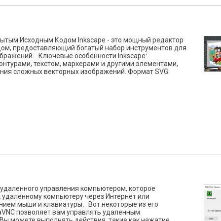
крытым Исходным Кодом Inkscape - это мощный редактор
дом, предоставляющий богатый набор инструментов для
ображений. Ключевые особенности Inkscape:
онтурами, текстом, маркерами и другими элементами,
ания сложных векторных изображений. Формат SVG:
я удаленного управления компьютером, которое
 удаленному компьютеру через Интернет или
анием мыши и клавиатуры. Вот некоторые из его
raVNC позволяет вам управлять удаленным
 Вы можете выполнять действия, такие как нажатие