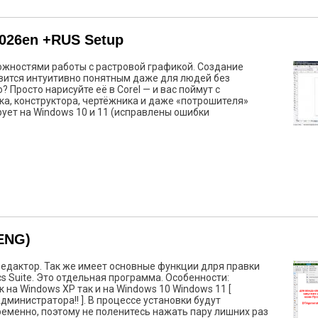
2026en +RUS Setup
жностями работы с растровой графикой. Создание
вится интуитивно понятным даже для людей без
 Просто нарисуйте её в Corel — и вас поймут с
а, конструктора, чертёжника и даже «потрошителя»
ует на Windows 10 и 11 (исправлены ошибки
ENG)
редактор. Так же имеет основные функции длря правки
s Suite. Это отдельная программа. Особенности:
 на Windows XP так и на Windows 10 Windows 11 [
министратора!! ]. В процессе установки будут
еменно, поэтому не поленитесь нажать пару лишних раз