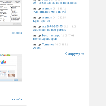
🎁 Поздравляем всех-всех-всех!
автор:
alemtin
05.12 19:12
Удалить все мета из Pdf
автор:
alemtin
04.10 22:35
Кураторство
автор:
ats2670-205-45
01.01 13:05
Лицензии на программы
жалоба
автор:
bestmasterpc
12.05 17:01
Поиск драйверов
автор:
Tomanov
16.04 19:52
Avast
К форуму
жалоба