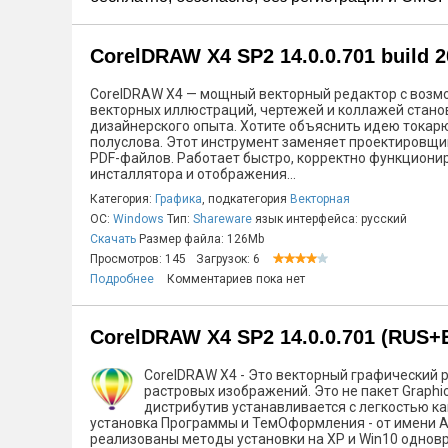
CorelDRAW X4 SP2 14.0.0.701 build 
CorelDRAW X4 — мощный векторный редактор с возмо
векторных иллюстраций, чертежей и коллажей стано
дизайнерского опыта. Хотите объяснить идею токарю?
полуслова. Этот инструмент заменяет проектировщик
PDF-файлов. Работает быстро, корректно функционир
инсталлятора и отображения...
Категория:
Графика
, подкатегория
Векторная
ОС:
Windows
Тип:
Shareware
язык интерфейса: русский
Скачать
Размер файла: 126Mb
Просмотров: 145
Загрузок: 6
Подробнее
Комментариев пока нет
CorelDRAW X4 SP2 14.0.0.701 (RUS+
CorelDRAW X4 - Это векторный графический 
растровых изображений. Это не пакет Graphic
дистрибутив устанавливается с легкостью как
установка Программы и ТемОформления - от имени Ад
реализованы методы установки на XP и Win10 одновр