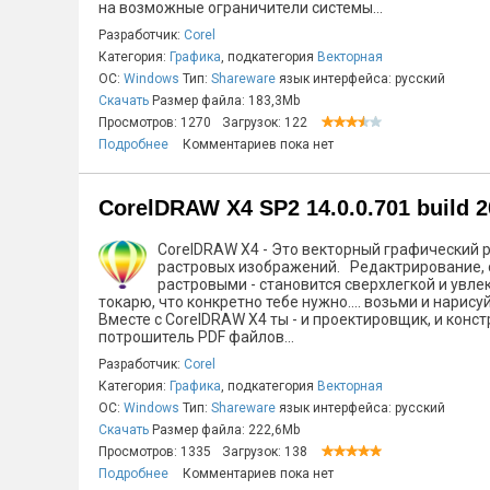
на возможные ограничители системы...
Разработчик:
Corel
Категория:
Графика
, подкатегория
Векторная
ОС:
Windows
Тип:
Shareware
язык интерфейса: русский
Скачать
Размер файла: 183,3Mb
Просмотров: 1270
Загрузок: 122
Подробнее
Комментариев пока нет
CorelDRAW X4 SP2 14.0.0.701 build 
CorelDRAW X4 - Это векторный графический 
растровых изображений. Редактрирование, 
растровыми - становится сверхлегкой и увл
токарю, что конкретно тебе нужно.... возьми и нарис
Вместе с CorelDRAW X4 ты - и проектировщик, и констр
потрошитель PDF файлов...
Разработчик:
Corel
Категория:
Графика
, подкатегория
Векторная
ОС:
Windows
Тип:
Shareware
язык интерфейса: русский
Скачать
Размер файла: 222,6Mb
Просмотров: 1335
Загрузок: 138
Подробнее
Комментариев пока нет