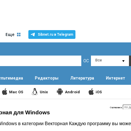
Еще
Sibnet.ru в Telegram
Все
ОС
льтимедиа
Редакторы
Литература
Интернет
Mac OS
Unix
Android
iOS
Сортировка:
рная для Windows
indows в категории Векторная Каждую программу вы може