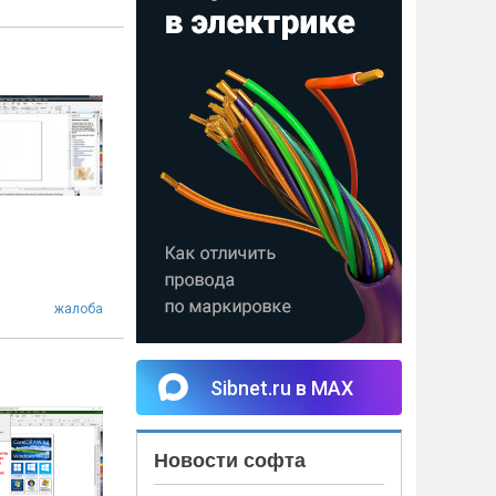
жалоба
Sibnet.ru в MAX
Новости софта