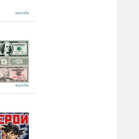
жалоба
жалоба