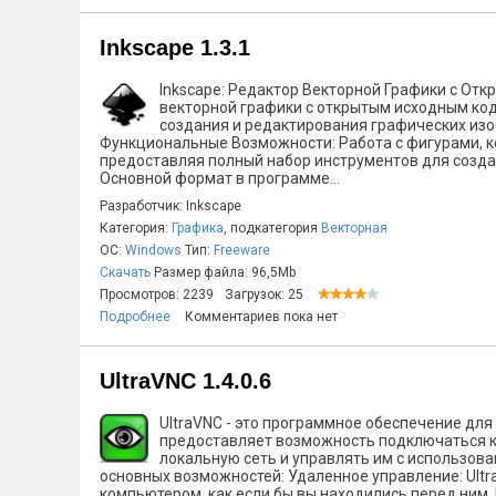
Inkscape 1.3.1
Inkscape: Редактор Векторной Графики с От
векторной графики с открытым исходным ко
создания и редактирования графических из
Функциональные Возможности: Работа с фигурами, к
предоставляя полный набор инструментов для созд
Основной формат в программе...
Разработчик: Inkscape
Категория:
Графика
, подкатегория
Векторная
ОС:
Windows
Тип:
Freeware
Скачать
Размер файла: 96,5Mb
Просмотров: 2239
Загрузок: 25
Подробнее
Комментариев пока нет
UltraVNC 1.4.0.6
UltraVNC - это программное обеспечение дл
предоставляет возможность подключаться к
локальную сеть и управлять им с использов
основных возможностей: Удаленное управление: Ult
компьютером, как если бы вы находились перед ним.