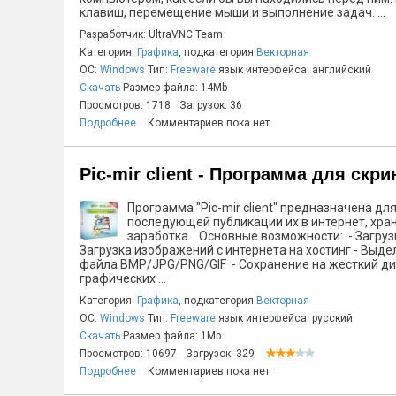
клавиш, перемещение мыши и выполнение задач. ...
Разработчик: UltraVNC Team
Категория:
Графика
, подкатегория
Векторная
ОС:
Windows
Тип:
Freeware
язык интерфейса: английский
Скачать
Размер файла: 14Mb
Просмотров: 1718
Загрузок: 36
Подробнее
Комментариев пока нет
Pic-mir client - Программа для скр
Программа "Pic-mir client" предназначена д
последующей публикации их в интернет, хра
заработка. Основные возможности: - Загруз
Загрузка изображений с интернета на хостинг - Выде
файла BMP/JPG/PNG/GIF - Сохранение на жесткий дис
графических ...
Категория:
Графика
, подкатегория
Векторная
ОС:
Windows
Тип:
Freeware
язык интерфейса: русский
Скачать
Размер файла: 1Mb
Просмотров: 10697
Загрузок: 329
Подробнее
Комментариев пока нет