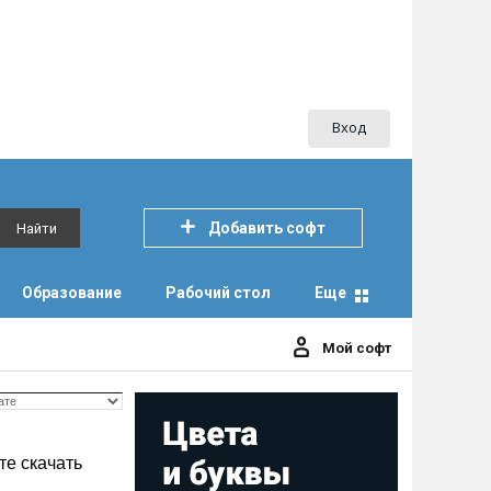
Вход
Добавить софт
Найти
Образование
Рабочий стол
Еще
Мой софт
те скачать