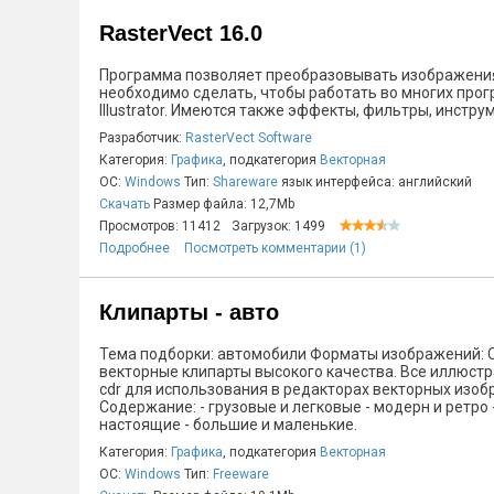
RasterVect 16.0
Программа позволяет преобразовывать изображения 
необходимо сделать, чтобы работать во многих прогр
Illustrator. Имеются также эффекты, фильтры, инстр
Разработчик:
RasterVect Software
Категория:
Графика
, подкатегория
Векторная
ОС:
Windows
Тип:
Shareware
язык интерфейса: английский
Скачать
Размер файла: 12,7Mb
Просмотров: 11412
Загрузок: 1499
Подробнее
Посмотреть комментарии (1)
Клипарты - авто
Тема подборки: автомобили Форматы изображений: 
векторные клипарты высокого качества. Все иллюстр
cdr для использования в редакторах векторных изображ
Содержание: - грузовые и легковые - модерн и ретро
настоящие - большие и маленькие.
Категория:
Графика
, подкатегория
Векторная
ОС:
Windows
Тип:
Freeware