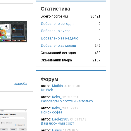
Статистика
Всего программ
30421
Добавлено сегодня
0
Добавлено вчера
0
Добавлено за неделю
0
Добавлено за месяц
249
Скачиваний сегодня
483
Скачиваний вчера
2167
Форум
жалоба
автор:
Matkin
02.08 11:30
Dr. Web
автор:
Keks_
12.02 16:51
Разговоры о софте и не только
автор:
Keks_
28.10 22:47
Поиск софта
автор:
Eagle2305
04.01 13:45
Ваш любимый софт
автор:
Furios
28.05 18:04