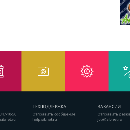
ТЕХПОДДЕРЖКА
ВАКАНСИИ
 347-10-50
Отправить сообщение:
Отправить резю
sibnet.ru
help.sibnet.ru
job@sibnet.ru