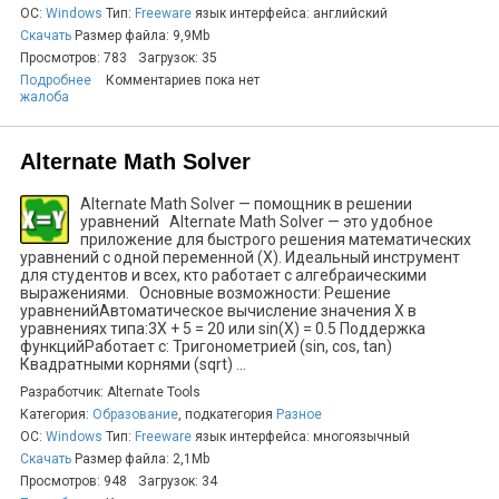
ОС:
Windows
Тип:
Freeware
язык интерфейса: английский
Скачать
Размер файла: 9,9Mb
Просмотров: 783
Загрузок: 35
Подробнее
Комментариев пока нет
жалоба
Alternate Math Solver
Alternate Math Solver — помощник в решении
уравнений Alternate Math Solver — это удобное
приложение для быстрого решения математических
уравнений с одной переменной (X). Идеальный инструмент
для студентов и всех, кто работает с алгебраическими
выражениями. Основные возможности: Решение
уравненийАвтоматическое вычисление значения X в
уравнениях типа:3X + 5 = 20 или sin(X) = 0.5 Поддержка
функцийРаботает с: Тригонометрией (sin, cos, tan)
Квадратными корнями (sqrt) ...
Разработчик: Alternate Tools
Категория:
Образование
, подкатегория
Разное
ОС:
Windows
Тип:
Freeware
язык интерфейса: многоязычный
Скачать
Размер файла: 2,1Mb
Просмотров: 948
Загрузок: 34