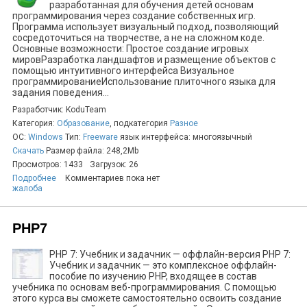
разработанная для обучения детей основам
программирования через создание собственных игр.
Программа использует визуальный подход, позволяющий
сосредоточиться на творчестве, а не на сложном коде.
Основные возможности: Простое создание игровых
мировРазработка ландшафтов и размещение объектов с
помощью интуитивного интерфейса Визуальное
программированиеИспользование плиточного языка для
задания поведения...
Разработчик: KoduTeam
Категория:
Образование
, подкатегория
Разное
ОС:
Windows
Тип:
Freeware
язык интерфейса: многоязычный
Скачать
Размер файла: 248,2Mb
Просмотров: 1433
Загрузок: 26
Подробнее
Комментариев пока нет
жалоба
PHP7
PHP 7: Учебник и задачник — оффлайн-версия PHP 7:
Учебник и задачник — это комплексное оффлайн-
пособие по изучению PHP, входящее в состав
учебника по основам веб-программирования. С помощью
этого курса вы сможете самостоятельно освоить создание