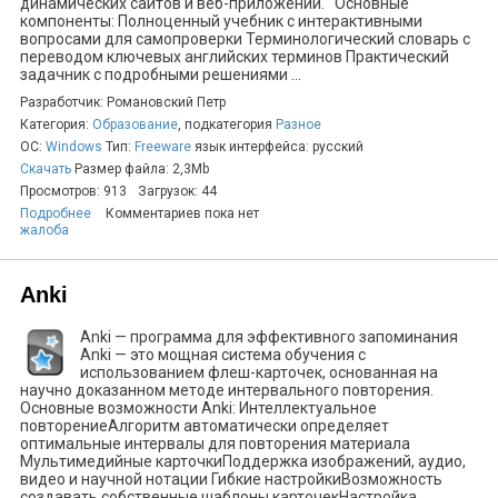
динамических сайтов и веб-приложений. Основные
компоненты: Полноценный учебник с интерактивными
вопросами для самопроверки Терминологический словарь с
переводом ключевых английских терминов Практический
задачник с подробными решениями ...
Разработчик: Романовский Петр
Категория:
Образование
, подкатегория
Разное
ОС:
Windows
Тип:
Freeware
язык интерфейса: русский
Скачать
Размер файла: 2,3Mb
Просмотров: 913
Загрузок: 44
Подробнее
Комментариев пока нет
жалоба
Anki
Anki — программа для эффективного запоминания
Anki — это мощная система обучения с
использованием флеш-карточек, основанная на
научно доказанном методе интервального повторения.
Основные возможности Anki: Интеллектуальное
повторениеАлгоритм автоматически определяет
оптимальные интервалы для повторения материала
Мультимедийные карточкиПоддержка изображений, аудио,
видео и научной нотации Гибкие настройкиВозможность
создавать собственные шаблоны карточекНастройка