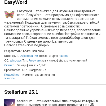
EasyWord
EasyWord — тренажёр для изучения иностранных
слов EasyWord — это программа для эффективного
запоминания лексики с помощью интерактивных
упражнений. Подходит для изучения любых языков с гибкой
системой повторений. Основные возможности:
Разнообразные упражненияВыбор перевода, сопоставление,
написание слов, исправление ошибокНастройка сложности и
типа заданий Гибкая система повторенийВыбор слов для
тренировки: Отдельные уроки Целые курсы
Пользовательские подборки ...
Разработчик: Andrei Shulenok
Категория:
Образование
, подкатегория
Разное
ОС:
Windows
Тип:
Freeware
язык интерфейса: многоязычный
Скачать
Размер файла: 77,8Mb
Просмотров: 687
Загрузок: 37
Подробнее
Комментариев пока нет
жалоба
Stellarium 25.1
Stellarium — это настольный планетарий, который в
реальном времени показывает реалистичное 3D-