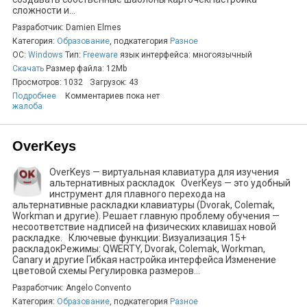
сложности и...
Разработчик: Damien Elmes
Категория:
Образование
, подкатегория
Разное
ОС:
Windows
Тип:
Freeware
язык интерфейса: многоязычный
Скачать
Размер файла: 12Mb
Просмотров: 1032
Загрузок: 43
Подробнее
Комментариев пока нет
жалоба
OverKeys
OverKeys — виртуальная клавиатура для изучения
альтернативных раскладок OverKeys — это удобный
инструмент для плавного перехода на
альтернативные раскладки клавиатуры (Dvorak, Colemak,
Workman и другие). Решает главную проблему обучения —
несоответствие надписей на физических клавишах новой
раскладке. Ключевые функции: Визуализация 15+
раскладокРежимы: QWERTY, Dvorak, Colemak, Workman,
Canary и другие Гибкая настройка интерфейса Изменение
цветовой схемы Регулировка размеров...
Разработчик: Angelo Convento
Категория:
Образование
, подкатегория
Разное