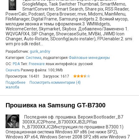
GoogleMaps, Task Switcher Thumbnail, SmartMemo,
SmartConverter, Smart Search, Share pix, RSS Reader,
PowerCalc, Podcast, Opera Browser, mve, Midomi, MainMenu,
FileManager, Digital Frame, Samsung widgets.2. Всякий мусор,
мелодии звонка и темы оформления.3. WMWidgets,
WelcomeCenter, Skymarket, Skybox. Добавлено/Заменено 1.
WQVGAFIX4, SIP Change, ShowcaseSuite, MVBkl, JWMD Icon
Changer, Auto-Rotate, SDconfig(auto instaler), FPUenabler.2. smi
wm pro sdk redist...
Разработчик:
gurik_andriy
Категория:
Система
, подкатегория
Файловые менеджеры
ОС:
PDA
Тип:
Freeware
язык интерфейса: русский
Скачать
Размер файла: 100,9Mb
Просмотров: 16431
Загрузок: 1617
Подробнее
Посмотреть комментарии (4)
жалоба
Прошивка на Samsung GT-B7300
Последняя оф. прошивка. Версия:Bootloader_B7
300XXJC2Phone_B7300XXJB2LPFlas
h_B7300XXJC2Инструкция по прошивке B7300:1)
Операционная система Windows XP x86 (не ниже SP2),
Windows XP x64, Windows Server 2008 SP2 х86 или Windows 7