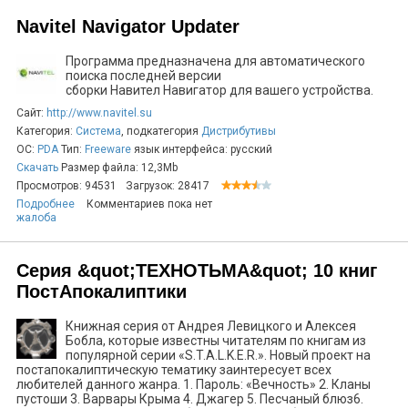
Navitel Navigator Updater
Программа предназначена для автоматического
поиска последней версии
сборки Навител Навигатор для вашего устройства.
Сайт:
http://www.navitel.su
Категория:
Система
, подкатегория
Дистрибутивы
ОС:
PDA
Тип:
Freeware
язык интерфейса: русский
Скачать
Размер файла: 12,3Mb
Просмотров: 94531
Загрузок: 28417
Подробнее
Комментариев пока нет
жалоба
Серия &quot;ТЕХНОТЬМА&quot; 10 книг
ПостАпокалиптики
Книжная серия от Андрея Левицкого и Алексея
Бобла, которые известны читателям по книгам из
популярной серии «S.T.A.L.K.E.R.». Новый проект на
постапокалиптическую тематику заинтересует всех
любителей данного жанра. 1. Пароль: «Вечность» 2. Кланы
пустоши 3. Варвары Крыма 4. Джагер 5. Песчаный блюз6.