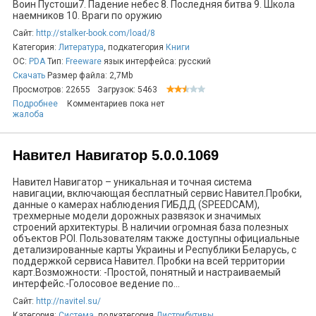
Воин Пустоши7. Падение небес 8. Последняя битва 9. Школа
наемников 10. Враги по оружию
Сайт:
http://stalker-book.com/load/8
Категория:
Литература
, подкатегория
Книги
ОС:
PDA
Тип:
Freeware
язык интерфейса: русский
Скачать
Размер файла: 2,7Mb
Просмотров: 22655
Загрузок: 5463
Подробнее
Комментариев пока нет
жалоба
Навител Навигатор 5.0.0.1069
Навител Навигатор – уникальная и точная система
навигации, включающая бесплатный сервис Навител.Пробки,
данные о камерах наблюдения ГИБДД (SPEEDCAM),
трехмерные модели дорожных развязок и значимых
строений архитектуры. В наличии огромная база полезных
объектов POI. Пользователям также доступны официальные
детализированные карты Украины и Республики Беларусь, с
поддержкой сервиса Навител. Пробки на всей территории
карт.Возможности: -Простой, понятный и настраиваемый
интерфейс.-Голосовое ведение по...
Сайт:
http://navitel.su/
Категория:
Система
, подкатегория
Дистрибутивы