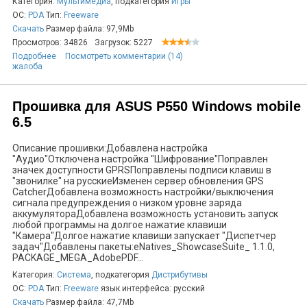
Категория:
Мультимедиа
, подкатегория
Игры
ОС:
PDA
Тип:
Freeware
Скачать
Размер файла: 97,9Mb
Просмотров: 34826
Загрузок: 5227
Подробнее
Посмотреть комментарии (14)
жалоба
Прошивка для ASUS P550 Windows mobile
6.5
Описание прошивки:Добавлена настройка
"Аудио"Отключена настройка "Шифрование"Поправлен
значек доступности GPRSПоправлены подписи клавиш в
"звонилке" на русскиеИзменен сервер обновления GPS
CatcherДобавлена возможность настройки/выключения
сигнала предупреждения о низком уровне заряда
аккумулятораДобавлена возможность установить запуск
любой программы на долгое нажатие клавиши
"Камера"Долгое нажатие клавиши запускает "Диспетчер
задач"Добавлены пакеты:eNatives_ShowcaseSuite_ 1.1.0,
PACKAGE_MEGA_AdobePDF...
Категория:
Система
, подкатегория
Дистрибутивы
ОС:
PDA
Тип:
Freeware
язык интерфейса: русский
Скачать
Размер файла: 47,7Mb