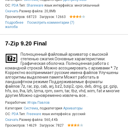
ОС:
PDA
Тип:
Shareware
язык интерфейса: многоязычный
Скачать
Размер файла: 20,8Mb
Просмотров: 68723
Загрузок: 12663
Подробнее
Посмотреть комментарии (7)
жалоба
7-Zip 9.20 Final
Полноценный файловый архиватор с высокой
степенью сжатия.Основные характеристики:
Графическая оболочка. Полноценная работа с
командной строкой. Можно ассоциировать с архивами *.7z
Корректно воспринимает русские имена файлов Улучшены
алгоритмы выделения памяти Может работать в
ландшафтном режиме Поддерживаемые форматы
файлов:7z, rar, zip, cab, arj, bz2, bzip2, cpio, deb, dmg, gz, gzip,
hfs, iso, lha, lzh, lzma, rpm, swm, tar, tbz, vhd, wim, fat и многие
другие.Можно одновременно извлечь все...
Разработчик:
Игорь Павлов
Категория:
Система
, подкатегория
Архиваторы
ОС:
PDA
Тип:
Freeware
язык интерфейса: русский
Скачать
Размер файла: 560,4 Kb
Просмотров: 14629
Загрузок: 7827