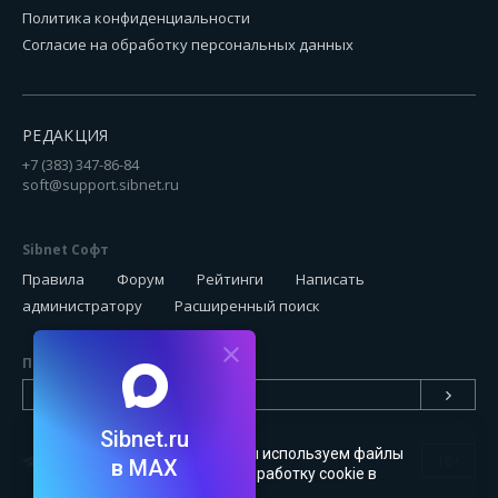
Политика конфиденциальности
Согласие на обработку персональных данных
РЕДАКЦИЯ
+7 (383) 347-86-84
soft@support.sibnet.ru
Sibnet Софт
Правила
Форум
Рейтинги
Написать
администратору
Расширенный поиск
Подписаться на новинки
Sibnet.ru
Чтобы сайт был удобным, мы используем файлы
18+
в MAX
cookie
. Можете запретить обработку cookie в
настройках браузера