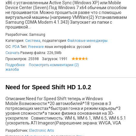
x86 с установленным Active Sync (Windows XP) или Mobile
Device Center (Seven).Под Windows 7 x64 обычным способом
не прошивается. Можно прошиться разве что с помощью
виртуальной машины (например VMWare)2) Устанавливаем
Samsung CDMA Modem 4.1.343) Запускает из папки с
прошивкой...
Разработчик: Samsung
Категория:
Система
, подкатегория
Файловые менеджеры
ОС:
PDA
Тип:
Freeware
язык интерфейса: русский
Скачать
Размер файла: 226,5Mb
Просмотров: 25598
Загрузок: 1991
Подробнее
Посмотреть комментарии (2)
жалоба
Need for Speed Shift HD 1.0.2
Описание:Need for Speed Shift теперь и Windows
Mobile.Возможности:*20 автомобилей*18 треков в 3
потрясающих местах*быстрая гонка и режим карьеры*3
уровня сложности*а также физика основанная на 3D-
ускорителе Совместимость: WM 6, WM 6.1, WM 6.5, WM 6.5.1
(ускоритель ATI Imageon)Разрешение экрана: WVGA, VGA
Разработчик:
Electronic Arts