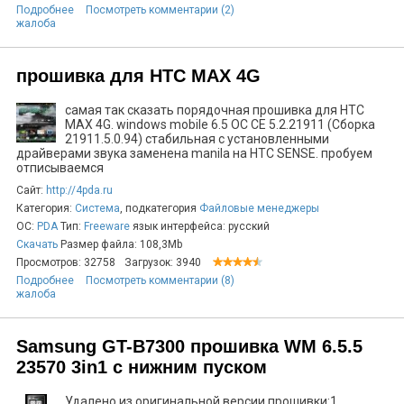
Подробнее
Посмотреть комментарии (2)
жалоба
прошивка для HTC MAX 4G
самая так сказать порядочная прошивка для HTC
MAX 4G. windows mobile 6.5 OC CE 5.2.21911 (Сборка
21911.5.0.94) стабильная с установленными
драйверами звука заменена manila на HTC SENSE. пробуем
отписываемся
Сайт:
http://4pda.ru
Категория:
Система
, подкатегория
Файловые менеджеры
ОС:
PDA
Тип:
Freeware
язык интерфейса: русский
Скачать
Размер файла: 108,3Mb
Просмотров: 32758
Загрузок: 3940
Подробнее
Посмотреть комментарии (8)
жалоба
Samsung GT-B7300 прошивка WM 6.5.5
23570 3in1 с нижним пуском
Удалено из оригинальной версии прошивки:1.