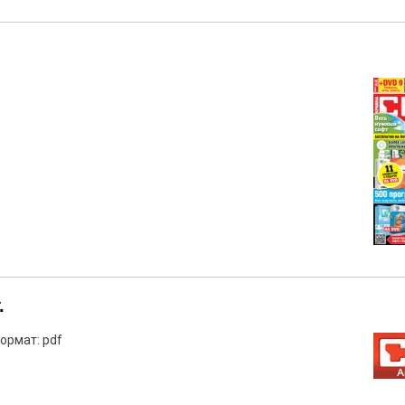
.
ормат: pdf