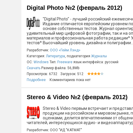
Digital Photo №2 (февраль 2012)
"Digital Photo" - лучший российский ежемес
Издание отличается европейским уровнем п
основе собственных тестов. Журнал ориенти
удивительный мир цифровой фотографии, так и на о
материалов и профессиональная работа редакции* 
тестов* Высочайший уровень дизайна и полиграфии..
Разработчик:
ООО «Гейм Лэнд»
Категория:
Литература
, подкатегория
Журналы
ОС:
Windows
Тип:
Freeware
язык интерфейса: русский
Скачать
Размер файла: 56,8Mb
Просмотров: 6732
Загрузок: 512
Подробнее
Комментариев пока нет
Stereo & Video №2 (февраль 2012)
Stereo & Video первым встречает и представл
продукции на российском и мировом рынке, 
оценками, делится впечатлениями от общени
читателей, интересующихся аудио- и видеоаппаратур
Разработчик: ООО "ИД "КАТМАТ"