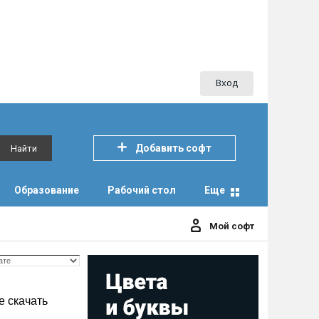
Вход
Добавить софт
Найти
Образование
Рабочий стол
Еще
Мой софт
 скачать