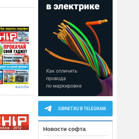
жалоба
SIBNET.RU В TELEGRAM
Новости софта