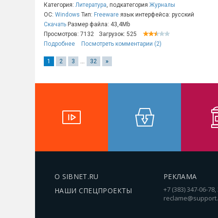
Категория:
Литература
, подкатегория
Журналы
ОС:
Windows
Тип:
Freeware
язык интерфейса: русский
Скачать
Размер файла: 43,4Mb
Просмотров: 7132
Загрузок: 525
Подробнее
Посмотреть комментарии (2)
1
2
3
...
32
»
О SIBNET.RU
РЕКЛАМА
+7 (383) 347-06-78,
НАШИ СПЕЦПРОЕКТЫ
reclame@support.