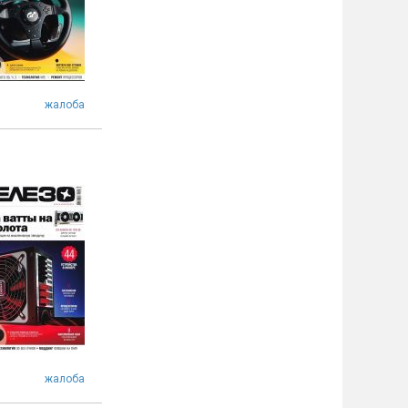
жалоба
жалоба