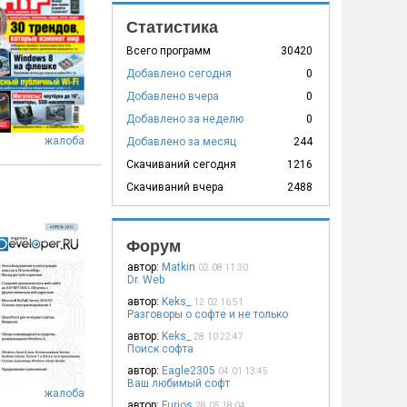
Статистика
Всего программ
30420
Добавлено сегодня
0
Добавлено вчера
0
Добавлено за неделю
0
жалоба
Добавлено за месяц
244
Скачиваний сегодня
1216
Скачиваний вчера
2488
Форум
автор:
Matkin
02.08 11:30
Dr. Web
автор:
Keks_
12.02 16:51
Разговоры о софте и не только
автор:
Keks_
28.10 22:47
Поиск софта
автор:
Eagle2305
04.01 13:45
Ваш любимый софт
жалоба
автор:
Furios
28.05 18:04