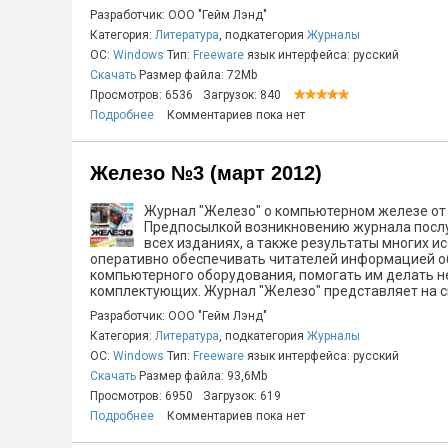
Разработчик: ООО "Гейм Лэнд"
Категория:
Литература
, подкатегория
Журналы
ОС:
Windows
Тип:
Freeware
язык интерфейса: русский
Скачать
Размер файла: 72Mb
Просмотров: 6536
Загрузок: 840
Подробнее
Комментариев пока нет
Железо №3 (март 2012)
Журнал "Железо" о компьютерном железе от 
Предпосылкой возникновению журнала послу
всех изданиях, а также результаты многих 
оперативно обеспечивать читателей информацией об
компьютерного оборудования, помогать им делать н
комплектующих. Журнал "Железо" представляет на св
Разработчик: ООО "Гейм Лэнд"
Категория:
Литература
, подкатегория
Журналы
ОС:
Windows
Тип:
Freeware
язык интерфейса: русский
Скачать
Размер файла: 93,6Mb
Просмотров: 6950
Загрузок: 619
Подробнее
Комментариев пока нет