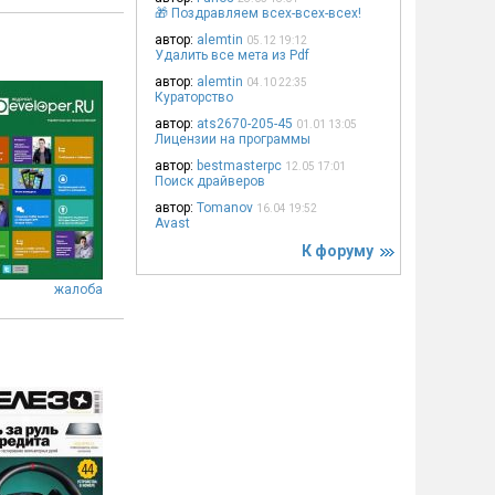
🎁 Поздравляем всех-всех-всех!
автор:
alemtin
05.12 19:12
Удалить все мета из Pdf
автор:
alemtin
04.10 22:35
Кураторство
автор:
ats2670-205-45
01.01 13:05
Лицензии на программы
автор:
bestmasterpc
12.05 17:01
Поиск драйверов
автор:
Tomanov
16.04 19:52
Avast
К форуму
жалоба