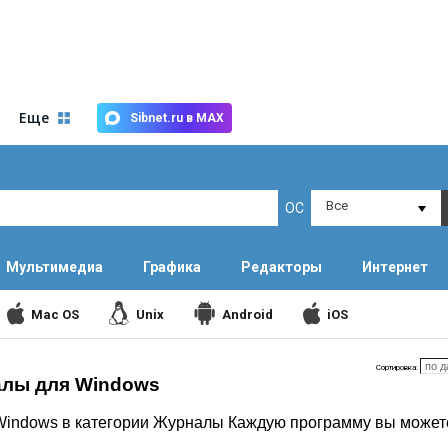
Еще
Sibnet.ru в MAX
Все
ОС
Мультимедиа
Графика
Редакторы
Интернет
Mac OS
Unix
Android
iOS
Сортировка:
алы для Windows
Windows в категории Журналы Каждую программу вы можете