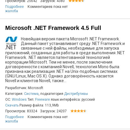
Просмотров: 25642
Загрузок: 4380
Подробнее
Комментариев пока нет
жалоба
Microsoft .NET Framework 4.5 Full
Новейшая версия пакета Microsoft .NET Framework.
Данный пакет устанавливает среду .NET Framework и
связанные с ней файлы, необходимые для запуска
приложений, созданных для работы в среде выполнения .NET
Framework. .NET является патентованной технологией
корпорации Microsoft. Тем не менее, после заключения
договоренности с компанией Novell, технология Mono была
признана как реализация .NET на Unix-подобных системах
(GNU/Linux, Mac OS X). Однако договорённость касается
Novell и клиентов Novell, также...
Разработчик: Microsoft
Категория:
Система
, подкатегория
Дистрибутивы
ОС:
Windows
Тип:
Freeware
язык интерфейса: русский
Скачать
Размер файла: 113,9Mb
Просмотров: 83324
Загрузок: 24207
Подробнее
Комментариев пока нет
жалоба