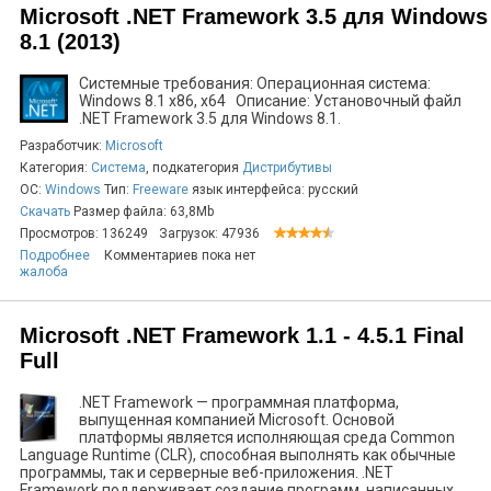
Microsoft .NET Framework 3.5 для Windows
8.1 (2013)
Системные требования: Операционная система:
Windows 8.1 x86, x64 Описание: Установочный файл
.NET Framework 3.5 для Windows 8.1.
Разработчик:
Microsoft
Категория:
Система
, подкатегория
Дистрибутивы
ОС:
Windows
Тип:
Freeware
язык интерфейса: русский
Скачать
Размер файла: 63,8Mb
Просмотров: 136249
Загрузок: 47936
Подробнее
Комментариев пока нет
жалоба
Microsoft .NET Framework 1.1 - 4.5.1 Final
Full
.NET Framework — программная платформа,
выпущенная компанией Microsoft. Основой
платформы является исполняющая среда Common
Language Runtime (CLR), способная выполнять как обычные
программы, так и серверные веб-приложения. .NET
Framework поддерживает создание программ, написанных