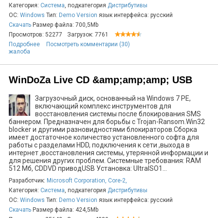
Категория:
Система
, подкатегория
Дистрибутивы
ОС:
Windows
Тип:
Demo Version
язык интерфейса: русский
Скачать
Размер файла: 700,5Mb
Просмотров: 52277
Загрузок: 7761
Подробнее
Посмотреть комментарии (30)
жалоба
WinDoZa Live CD &amp;amp;amp; USB
Загрузочный диск, основанный на Windows 7 PE,
включающий комплекс инструментов для
восстановления системы после блокирования SMS
баннером. Предназначен для борьбы с Trojan-Ransom.Win32
blocker и другими разновидностями блокираторов.Сборка
имеет достаточное количество установленного софта для
работы с разделами HDD, подключения к сети ,выхода в
интернет ,восстановления системы, утерянной информации и
для решения других проблем. Системные требования: RAM
512 Мб, CDDVD приводUSB Установка: UltraISO1...
Разработчик:
Microsoft Corporation, Core-2,
Категория:
Система
, подкатегория
Дистрибутивы
ОС:
Windows
Тип:
Demo Version
язык интерфейса: русский
Скачать
Размер файла: 424,5Mb