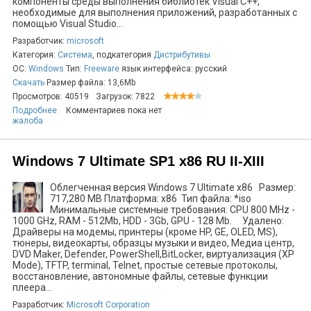
компоненты среды выполнения библиотек Visual C++,
необходимые для выполнения приложений, разработанных с
помощью Visual Studio...
Разработчик:
microsoft
Категория:
Система
, подкатегория
Дистрибутивы
ОС:
Windows
Тип:
Freeware
язык интерфейса: русский
Скачать
Размер файла: 13,6Mb
Просмотров: 40519
Загрузок: 7822
Подробнее
Комментариев пока нет
жалоба
Windows 7 Ultimate SP1 x86 RU II-XIII
Облегченная версия Windows 7 Ultimate x86 Размер:
717,280 MB Платформа: x86 Тип файла: *iso
Минимальные системные требования: CPU 800 MHz -
1000 GHz, RAM - 512Mb, HDD - 3Gb, GPU - 128 Mb. Удалено:
Драйверы на модемы, принтеры (кроме HP, GE, OLED, MS),
тюнеры, видеокарты, образцы музыки и видео, Медиа центр,
DVD Maker, Defender, PowerShell,BitLocker, виртуализация (XP
Mode), TFTP, terminal, Telnet, простые сетевые протоколы,
восстановление, автономные файлы, сетевые функции
плеера...
Разработчик:
Microsoft Corporation