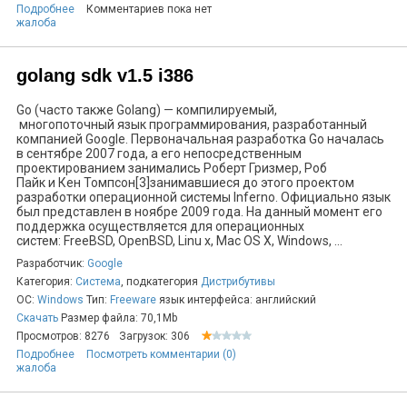
Подробнее
Комментариев пока нет
жалоба
golang sdk v1.5 i386
Go (часто также Golang) — компилируемый,
многопоточный язык программирования, разработанный
компанией Google. Первоначальная разработка Go началась
в сентябре 2007 года, а его непосредственным
проектированием занимались Роберт Гризмер, Роб
Пайк и Кен Томпсон[3]занимавшиеся до этого проектом
разработки операционной системы Inferno. Официально язык
был представлен в ноябре 2009 года. На данный момент его
поддержка осуществляется для операционных
систем: FreeBSD, OpenBSD, Linu x, Mac OS X, Windows, ...
Разработчик:
Google
Категория:
Система
, подкатегория
Дистрибутивы
ОС:
Windows
Тип:
Freeware
язык интерфейса: английский
Скачать
Размер файла: 70,1Mb
Просмотров: 8276
Загрузок: 306
Подробнее
Посмотреть комментарии (0)
жалоба