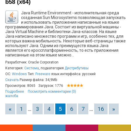
b58 (x64)
Java Runtime Environment - исполнительная среда
созданная Sun Microsystems позволяющая запускать
и использовать приложения написанные на языке
программирования Java. Состоит из виртуальной машины -
Java Virtual Machine и библиотеки Java-классов. На языке
Java написано множество программ и игр, особенно тех, для
которых важна мобильность. Некоторые веб-страницы также
используют Java. Одним из преимуществ языка Java
является его кроссплатформенность, то есть приложения
написанные на этом языке можно...
Разработчик: Oracle Corporation
Категория:
Система
, подкатегория
Дистрибутивы
ОС:
Windows
Тип:
Freeware
язык интерфейса: русский
Скачать
Размер файла: 34,9Mb
Просмотров: 8065
Загрузок: 1776
Подробнее
Посмотреть комментарии (0)
жалоба
«
1
...
3
4
5
6
7
...
16
»