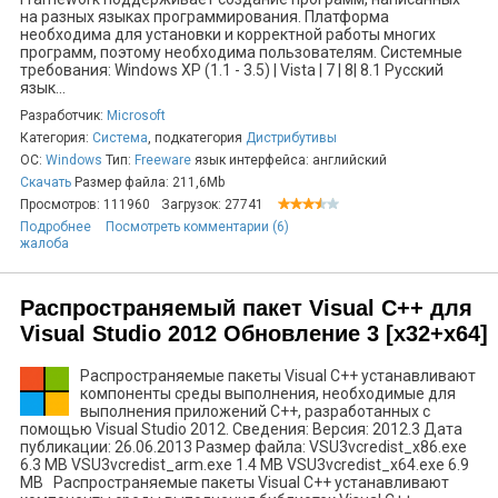
на разных языках программирования. Платформа
необходима для установки и корректной работы многих
программ, поэтому необходима пользователям. Системные
требования: Windows XP (1.1 - 3.5) | Vista | 7 | 8| 8.1 Русский
язык...
Разработчик:
Microsoft
Категория:
Система
, подкатегория
Дистрибутивы
ОС:
Windows
Тип:
Freeware
язык интерфейса: английский
Скачать
Размер файла: 211,6Mb
Просмотров: 111960
Загрузок: 27741
Подробнее
Посмотреть комментарии (6)
жалоба
Распространяемый пакет Visual C++ для
Visual Studio 2012 Обновление 3 [x32+x64]
Распространяемые пакеты Visual C++ устанавливают
компоненты среды выполнения, необходимые для
выполнения приложений C++, разработанных с
помощью Visual Studio 2012. Сведения: Версия: 2012.3 Дата
публикации: 26.06.2013 Размер файла: VSU3vcredist_x86.exe
6.3 MB VSU3vcredist_arm.exe 1.4 MB VSU3vcredist_x64.exe 6.9
MB Распространяемые пакеты Visual C++ устанавливают