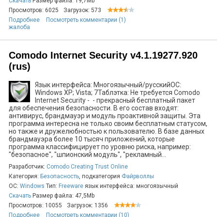
Скачать
Размер файла: 19,7Mb
Просмотров: 6025
Загрузок: 573
Подробнее
Посмотреть комментарии (1)
жалоба
Comodo Internet Security v4.1.19277.920
(rus)
Язык интерфейса: Многоязычный/русскийОС:
Windows XP; Vista; 7Таблэтка: Не требуется Comodo
Internet Security - - прекрасный бесплатный пакет
для обеспечения безопасности. В его состав входят:
антивирус, брандмауэр и модуль проактивной защиты. Эта
программа интересна не только своим бесплатным статусом,
но также и дружелюбностью к пользователю. В базе данных
брандмауэра более 10 тысяч приложений, которые
программа классифицирует по уровню риска, например:
"безопасное", "шпионский модуль", "рекламный...
Разработчик:
Comodo Creating Trust Online
Категория:
Безопасность
, подкатегория
Файрволлы
ОС:
Windows
Тип:
Freeware
язык интерфейса: многоязычный
Скачать
Размер файла: 47,5Mb
Просмотров: 10055
Загрузок: 1356
Подробнее
Посмотреть комментарии (10)