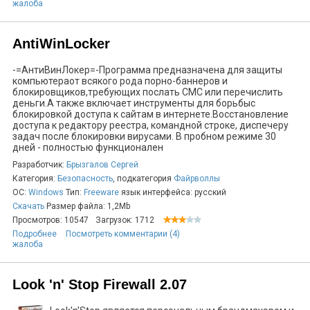
жалоба
AntiWinLocker
-=АнтиВинЛокер=-Программа предназначена для защиты
компьютераот всякого рода порно-баннеров и
блокировщиков,требующих послать СМС или перечислить
деньги.А также включает инструменты для борьбыс
блокировкой доступа к сайтам в интернете.Восстановление
доступа к редактору реестра, командной строке, диспечеру
задач после блокировки вирусами. В пробном режиме 30
дней - полностью функционален
Разработчик:
Брызгалов Сергей
Категория:
Безопасность
, подкатегория
Файрволлы
ОС:
Windows
Тип:
Freeware
язык интерфейса: русский
Скачать
Размер файла: 1,2Mb
Просмотров: 10547
Загрузок: 1712
Подробнее
Посмотреть комментарии (4)
жалоба
Look 'n' Stop Firewall 2.07