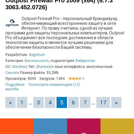
Outpost Firewall Pro 2009 (x64) (6.7.3
3063.452.0726)
Outpost Firewall Pro - персональный брандмауэр,
обеспечивающий всестороннюю защиту в сети
Интернет. По праву считаясь одной из лучших
программ для защиты персональных компьютеров, Outpost
Pro объединяет все последние достижения в области
технологии защиты и является лучшим решением для
обеспечения безопасности Вашей системы.
Разработчик:
Aagnitum
Категория:
Безопасность
, подкатегория
Файрволлы
ОС:
Windows
Тип:
Shareware
язык интерфейса: многоязычный
Скачать
Размер файла: 33,2Mb
Просмотров: 8090
Загрузок: 1494
Подробнее
Посмотреть комментарии (12)
жалоба
«
1
...
3
4
5
6
7
...
17
»