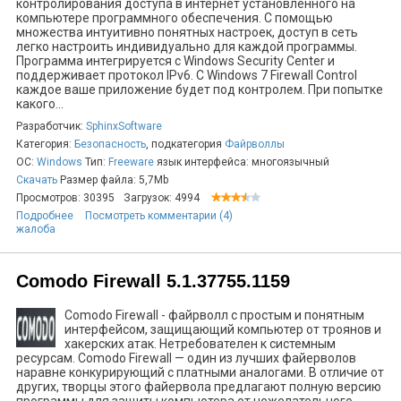
контролирования доступа в интернет установленного на
компьютере программного обеспечения. С помощью
множества интуитивно понятных настроек, доступ в сеть
легко настроить индивидуально для каждой программы.
Программа интегрируется с Windows Security Center и
поддерживает протокол IPv6. C Windows 7 Firewall Control
каждое ваше приложение будет под контролем. При попытке
какого...
Разработчик:
SphinxSoftware
Категория:
Безопасность
, подкатегория
Файрволлы
ОС:
Windows
Тип:
Freeware
язык интерфейса: многоязычный
Скачать
Размер файла: 5,7Mb
Просмотров: 30395
Загрузок: 4994
Подробнее
Посмотреть комментарии (4)
жалоба
Comodo Firewall 5.1.37755.1159
Comodo Firewall - файрволл с простым и понятным
интерфейсом, защищающий компьютер от троянов и
хакерских атак. Нетребователен к системным
ресурсам. Comodo Firewall — один из лучших файерволов
наравне конкурирующий с платными аналогами. В отличие от
других, творцы этого файервола предлагают полную версию