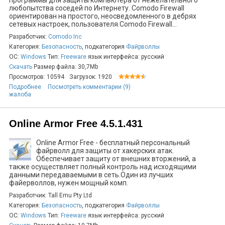
программы для защиты компьютера от нежелательного
любопытства соседей по Интернету. Comodo Firewall
ориентирован на простого, неосведомленного в дебрях
сетевых настроек, пользователя.Comodo Firewall...
Разработчик:
Comodo Inc
Категория:
Безопасность
, подкатегория
Файрволлы
ОС:
Windows
Тип:
Freeware
язык интерфейса: русский
Скачать
Размер файла: 30,7Mb
Просмотров: 10594
Загрузок: 1920
Подробнее
Посмотреть комментарии (9)
жалоба
Online Armor Free 4.5.1.431
Online Armor Free - бесплатный персональный
файрволл для защиты от хакерских атак.
Обеспечивает защиту от внешних вторжений, а
также осуществляет полный контроль над исходящими
данными передаваемыми в сеть.Один из лучших
файерволлов, нужен мощный комп.
Разработчик: Tall Emu Pty Ltd
Категория:
Безопасность
, подкатегория
Файрволлы
ОС:
Windows
Тип:
Freeware
язык интерфейса: русский