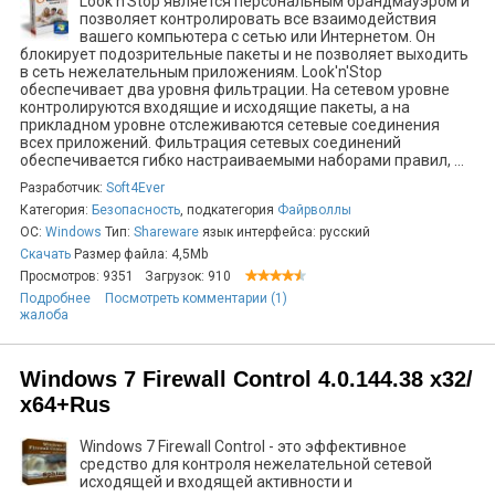
Look'n'Stop является персональным брандмауэром и
позволяет контролировать все взаимодействия
вашего компьютера с сетью или Интернетом. Он
блокирует подозрительные пакеты и не позволяет выходить
в сеть нежелательным приложениям. Look'n'Stop
обеспечивает два уровня фильтрации. На сетевом уровне
контролируются входящие и исходящие пакеты, а на
прикладном уровне отслеживаются сетевые соединения
всех приложений. Фильтрация сетевых соединений
обеспечивается гибко настраиваемыми наборами правил, ...
Разработчик:
Soft4Ever
Категория:
Безопасность
, подкатегория
Файрволлы
ОС:
Windows
Тип:
Shareware
язык интерфейса: русский
Скачать
Размер файла: 4,5Mb
Просмотров: 9351
Загрузок: 910
Подробнее
Посмотреть комментарии (1)
жалоба
Windows 7 Firewall Control 4.0.144.38 х32/
х64+Rus
Windows 7 Firewall Control - это эффективное
средство для контроля нежелательной сетевой
исходящей и входящей активности и