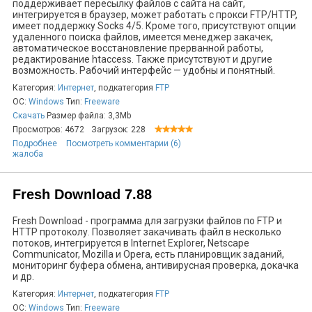
поддерживает пересылку файлов с сайта на сайт,
интегрируется в браузер, может работать с прокси FTP/HTTP,
имеет поддержку Socks 4/5. Кроме того, присутствуют опции
удаленного поиска файлов, имеется менеджер закачек,
автоматическое восстановление прерванной работы,
редактирование htaccess. Также присутствуют и другие
возможность. Рабочий интерфейс — удобны и понятный.
Категория:
Интернет
, подкатегория
FTP
ОС:
Windows
Тип:
Freeware
Скачать
Размер файла: 3,3Mb
Просмотров: 4672
Загрузок: 228
Подробнее
Посмотреть комментарии (6)
жалоба
Fresh Download 7.88
Fresh Download - программа для загрузки файлов по FTP и
HTTP протоколу. Позволяет закачивать файл в несколько
потоков, интегрируется в Internet Explorer, Netscape
Communicator, Mozilla и Opera, есть планировщик заданий,
мониторинг буфера обмена, антивирусная проверка, докачка
и др.
Категория:
Интернет
, подкатегория
FTP
ОС:
Windows
Тип:
Freeware