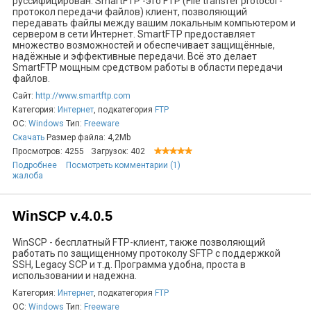
руссифицирован. SmartFTP -это FTP (File transfer protocol -
протокол передачи файлов) клиент, позволяющий
передавать файлы между вашим локальным компьютером и
сервером в сети Интернет. SmartFTP предоставляет
множество возможностей и обеспечивает защищённые,
надёжные и эффективные передачи. Всё это делает
SmartFTP мощным средством работы в области передачи
файлов.
Сайт:
http://www.smartftp.com
Категория:
Интернет
, подкатегория
FTP
ОС:
Windows
Тип:
Freeware
Скачать
Размер файла: 4,2Mb
Просмотров: 4255
Загрузок: 402
Подробнее
Посмотреть комментарии (1)
жалоба
WinSCP v.4.0.5
WinSCP - бесплатный FTP-клиент, также позволяющий
работать по защищенному протоколу SFTP с поддержкой
SSH, Legacy SCP и т.д. Программа удобна, проста в
использовании и надежна.
Категория:
Интернет
, подкатегория
FTP
ОС:
Windows
Тип:
Freeware