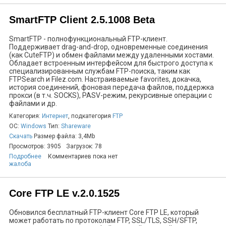
SmartFTP Client 2.5.1008 Beta
SmartFTP - полнофункциональный FTP-клиент.
Поддерживает drag-and-drop, одновременные соединения
(как CuteFTP) и обмен файлами между удаленными хостами.
Обладает встроенным интерфейсом для быстрого доступа к
специализированным службам FTP-поиска, таким как
FTPSearch и Filez.com. Настраиваемые favorites, докачка,
история соединений, фоновая передача файлов, поддержка
прокси (в т.ч. SOCKS), PASV-режим, рекурсивные операции с
файлами и др.
Категория:
Интернет
, подкатегория
FTP
ОС:
Windows
Тип:
Shareware
Скачать
Размер файла: 3,4Mb
Просмотров: 3905
Загрузок: 78
Подробнее
Комментариев пока нет
жалоба
Core FTP LE v.2.0.1525
Обновился бесплатный FTP-клиент Core FTP LE, который
может работать по протоколам FTP, SSL/TLS, SSH/SFTP,