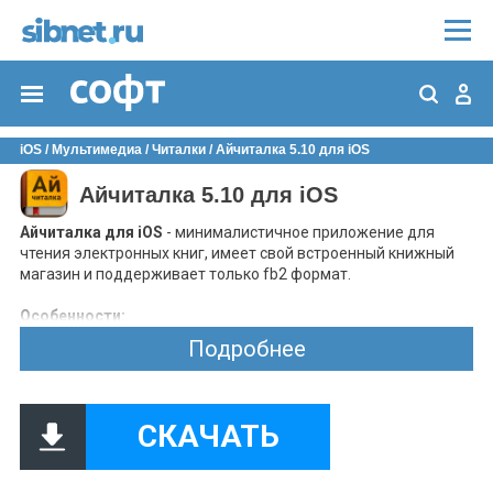
iOS
/
Мультимедиа
/
Читалки
/ Айчиталка 5.10 для iOS
Айчиталка 5.10 для iOS
Айчиталка для iOS
- минималистичное приложение для
чтения электронных книг, имеет свой встроенный книжный
магазин и поддерживает только fb2 формат.
Особенности:
приятный интерфейс не содержит ничего лишнего;
Подробнее
возможность настройки формата текста и яркости
дисплея;
настройка переносов и выравнивания;
доступна поддержка Семейного Доступа, с помощью
СКАЧАТЬ
которой можно синхронизировать позиции чтения и
закладки на разных устройствах;
возможность оставлять собственные заметки на полях