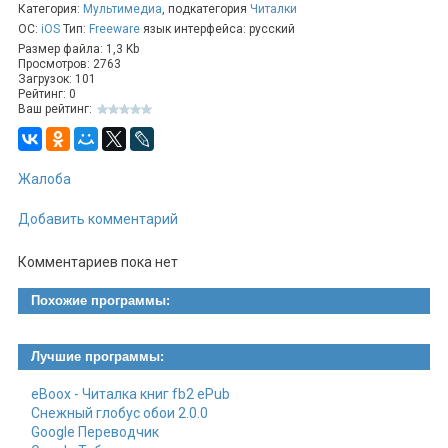
Категория:
Мультимедиа
, подкатегория
Читалки
книги;
ОС:
iOS
Тип:
Freeware
язык интерфейса: русский
приложение бесплатно и не содержит рекламных
материалов.
Размер файла: 1,3 Kb
Просмотров: 2763
Загрузок: 101
Рейтинг: 0
Ваш рейтинг:
Жалоба
Добавить комментарий
Комментариев пока нет
Похожие программы:
Лучшие программы:
eBoox - Читалка книг fb2 ePub
Снежный глобус обои 2.0.0
Google Переводчик