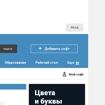
Вход
Добавить софт
Найти
Образование
Рабочий стол
Еще
Мой софт