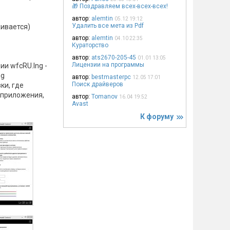
🎁 Поздравляем всех-всех-всех!
автор:
alemtin
05.12 19:12
Удалить все мета из Pdf
живается)
автор:
alemtin
04.10 22:35
Кураторство
автор:
ats2670-205-45
01.01 13:05
Лицензии на программы
и wfcRU.lng -
ng
автор:
bestmasterpc
12.05 17:01
Поиск драйверов
ки, где
 приложения,
автор:
Tomanov
16.04 19:52
Avast
К форуму