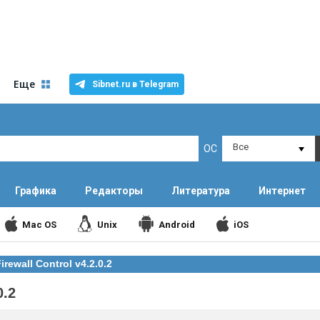
Еще
Sibnet.ru в Telegram
Все
ОС
Графика
Редакторы
Литература
Интернет
Mac OS
Unix
Android
iOS
rewall Control v4.2.0.2
0.2