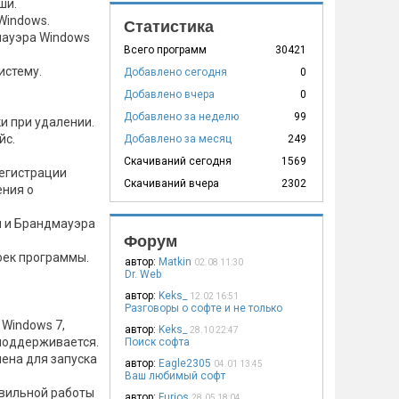
ши.
Windows.
Статистика
мауэра Windows
Всего программ
30421
истему.
Добавлено сегодня
0
Добавлено вчера
0
Добавлено за неделю
99
и при удалении.
йс.
Добавлено за месяц
249
Скачиваний сегодня
1569
регистрации
Скачиваний вчера
2302
ения о
ы и Брандмауэра
Форум
оек программы.
автор:
Matkin
02.08 11:30
Dr. Web
автор:
Keks_
12.02 16:51
Разговоры о софте и не только
 Windows 7,
автор:
Keks_
28.10 22:47
 поддерживается.
Поиск софта
ена для запуска
автор:
Eagle2305
04.01 13:45
Ваш любимый софт
авильной работы
автор:
Furios
28.05 18:04