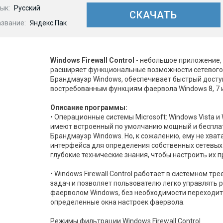
ык:
Русский
СКАЧАТЬ
азвание:
Яндекс.Пак
Windows Firewall Control
- небольшое приложение,
расширяет функциональные возможности сетевого
Брандмауэр Windows, обеспечивает быстрый досту
востребованным функциям фаервола Windows 8, 7 и
Описание программы:
• Операционные системы Microsoft: Windows Vista и
имеют встроенный по умолчанию мощный и беспла
Брандмауэр Windows. Но, к сожалению, ему не хват
интерфейса для определения собственных сетевых
глубокие технические знания, чтобы настроить их 
• Windows Firewall Control работает в системном тре
задач и позволяет пользователю легко управлять
фаерволом Windows, без необходимости переходит
определенные окна настроек фаервола.
Режимы фильтрации Windows Firewall Control