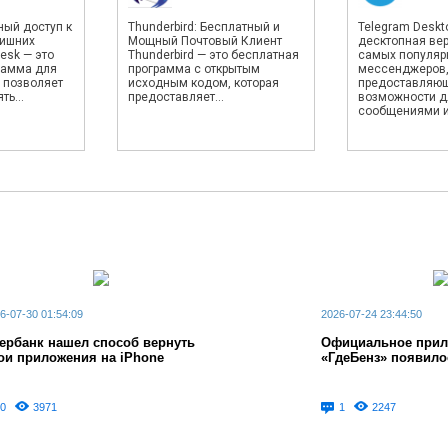
ный доступ к
Thunderbird: Бесплатный и
Telegram Deskto
лишних
Мощный Почтовый Клиент
десктопная вер
esk — это
Thunderbird — это бесплатная
самых популяр
рамма для
программа с открытым
мессенджеров
 позволяет
исходным кодом, которая
предоставляю
ь...
предоставляет...
возможности д
сообщениями и.
6-07-30 01:54:09
2026-07-24 23:44:50
ербанк нашел способ вернуть
Официальное прил
ои приложения на iPhone
«ГдеБенз» появило
0
3971
1
2247