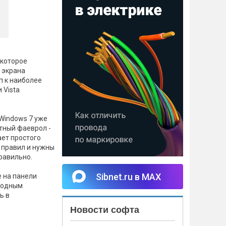
 которое
 экрана
п к наиболее
 Vista
 Windows 7 уже
тный фаеврол -
ает простого
 правил и нужны
правильно.
Sibnet.ru в MAX
е на панели
 родным
ь в
Новости софта