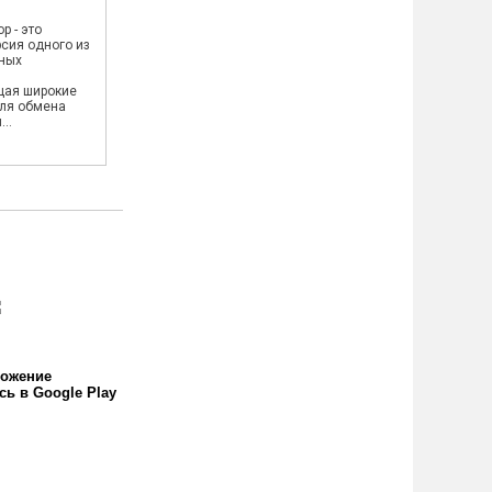
p - это
сия одного из
ных
,
щая широкие
ля обмена
..
ожение
сь в Google Play