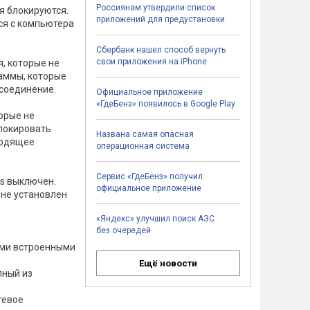
Россиянам утвердили список
ия блокируются.
приложений для предустановки
ся с компьютера
Сбербанк нашел способ вернуть
свои приложения на iPhone
я, которые не
раммы, которые
соединение.
Официальное приложение
«ГдеБенз» появилось в Google Play
торые не
блокировать
Названа самая опасная
ходящее
операционная система
Сервис «ГдеБенз» получил
ws выключен.
официальное приложение
 не установлен
«Яндекс» улучшил поиск АЗС
без очередей
еми встроенными
Ещё новости
пный из
тевое