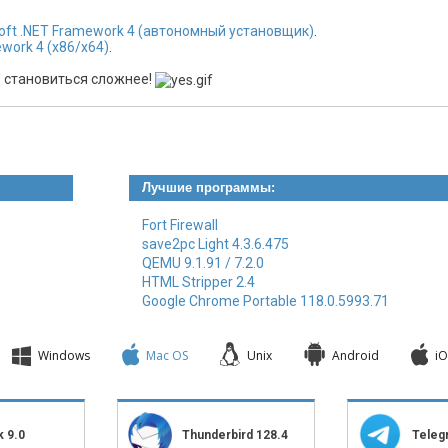
oft .NET Framework 4 (автономный установщик)
.
work 4 (x86/x64)
.
" становиться сложнее!
Лучшие программы:
Fort Firewall
save2pc Light 4.3.6.475
QEMU 9.1.91 / 7.2.0
HTML Stripper 2.4
Google Chrome Portable 118.0.5993.71
Windows
Mac OS
Unix
Android
iO
 9.0
Thunderbird 128.4
Teleg