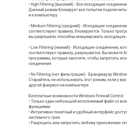
• High Filtering (высокий) - Все исходящие соединен
Данный режим блокирует все попытки подключить
и к компьютеру.
• Medium Filtering (средний) - Исходящие соединени
соответствуют правилу, блокируются. Только прог
вы разрешили, способны инициировать исходящее 
• Low Filtering (низкий) - Исходящие соединения, ко
соответствуют правилу, разрешаются. Вы можете 
программы, которые захотите, чтобы запретить ис
соединение.
• No Filtering (нет фильтрации) - Брандмауэр Windo
Старайтесь не использовать этот режим, если у вас
другой фаервол на компьютере.
Бесплатные возможности Windows Firewall Control
• Только один небольшой исполняемый файл со вс
функциями.
• Интуитивно понятный и удобный интерфейс досту
системного трея.
• Разрешить или запретить любому приложению се