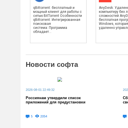
qBittorrent: бесплатный и
AnyDesk: Удален
мощный клиент для работы с
компьютеру без 
сетью BitTorrent Особенности
сложностей AnyD
qBittorrent: Интегрированная
бесплатная прог
поисковая
Windows, которая
система: Программа
удаленно управлят
обладает...
Новости софта
2026-08-01 22:49:32
202
Россиянам утвердили список
Сб
приложений для предустановки
св
5
2054