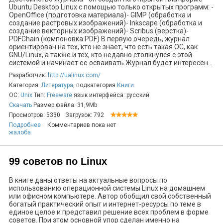
Ubuntu Desktop Linux с помощью только открытых программ: -
OpenOffice (подготовка материала)- GIMP (обработка и
создание растровых изображений)- Inkscape (обработка и
создание векторных изображений)- Scribus (верстка)-
PDFChain (компоновка PDF) В первую очередь, журнал
ориентирован на тех, кто не знает, что есть такая ОС, как
GNU/Linux, а также и тех, кто недавно столкнулся с этой
системой и начинает ее осваивать.Журнал будет интересен...
Разработчик:
http://ualinux.com/
Категория:
Литература
, подкатегория
Книги
ОС:
Unix
Тип:
Freeware
язык интерфейса: русский
Скачать
Размер файла: 31,9Mb
Просмотров: 5330
Загрузок: 792
Подробнее
Комментариев пока нет
жалоба
99 советов по Linux
В книге даны ответы на актуальные вопросы по
использованию операционной системы Linux на домашнем
или офисном компьютере. Автор обобщил свой собственный
богатый практический опыт и интернет-ресурсы по теме в
единое целое и представил решение всех проблем в форме
советов. При этом основной упор сделан именно на