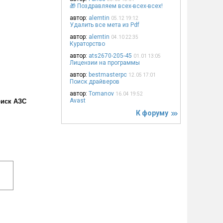
🎁 Поздравляем всех-всех-всех!
автор:
alemtin
05.12 19:12
Удалить все мета из Pdf
автор:
alemtin
04.10 22:35
Кураторство
автор:
ats2670-205-45
01.01 13:05
Лицензии на программы
автор:
bestmasterpc
12.05 17:01
Поиск драйверов
автор:
Tomanov
16.04 19:52
Avast
оиск АЗС
К форуму