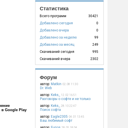
Статистика
Всего программ
30421
Добавлено сегодня
0
Добавлено вчера
0
Добавлено за неделю
99
Добавлено за месяц
249
Скачиваний сегодня
995
Скачиваний вчера
2302
Форум
автор:
Matkin
02.08 11:30
Dr. Web
автор:
Keks_
12.02 16:51
Разговоры о софте и не только
жение
автор:
Keks_
28.10 22:47
 в Google Play
Поиск софта
автор:
Eagle2305
04.01 13:45
Ваш любимый софт
автор:
Furios
28.05 18:04