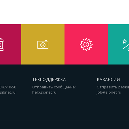
ТЕХПОДДЕРЖКА
ВАКАНСИИ
 347-10-50
Отправить сообщение:
Отправить резю
sibnet.ru
help.sibnet.ru
job@sibnet.ru