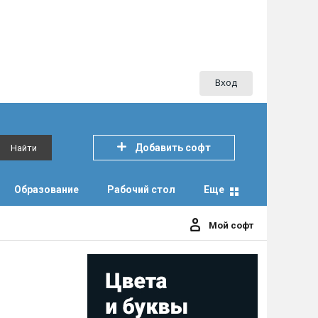
Вход
Добавить софт
Найти
Образование
Рабочий стол
Еще
Мой софт