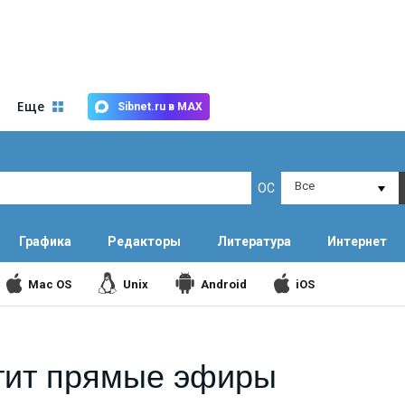
Еще
Sibnet.ru в MAX
Все
ОС
Графика
Редакторы
Литература
Интернет
Mac OS
Unix
Android
iOS
тит прямые эфиры