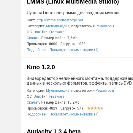
LMMS (Linux MultiMedia Studio)
Лучшая Linux-программа для создания музыки
Сайт:
http://lmms.sourceforge.net
Категория:
Мультимедиа
, подкатегория
Редакторы
ОС:
Unix
Тип:
Freeware
Скачать
Размер файла: 7,6Mb
Просмотров: 8600
Загрузок: 1033
Подробнее
Посмотреть комментарии (1)
Kino 1.2.0
Видеоредактор нелинейного монтажа, поддерживающ
данных в несколько форматов, эффекты, запись DVD и 
Категория:
Мультимедиа
, подкатегория
Редакторы
ОС:
Unix
Тип:
Freeware
Скачать
Размер файла: 10,2Mb
Просмотров: 4829
Загрузок: 579
Подробнее
Посмотреть комментарии (1)
Audacity 1.3.4 beta