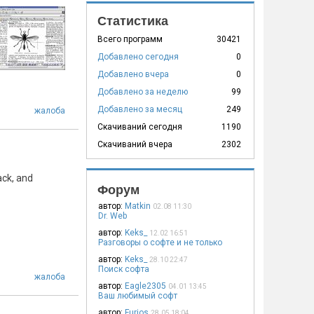
Статистика
Всего программ
30421
Добавлено сегодня
0
Добавлено вчера
0
Добавлено за неделю
99
Добавлено за месяц
249
жалоба
Скачиваний сегодня
1190
Скачиваний вчера
2302
ck, and
Форум
автор:
Matkin
02.08 11:30
Dr. Web
автор:
Keks_
12.02 16:51
Разговоры о софте и не только
автор:
Keks_
28.10 22:47
Поиск софта
жалоба
автор:
Eagle2305
04.01 13:45
Ваш любимый софт
автор:
Furios
28.05 18:04