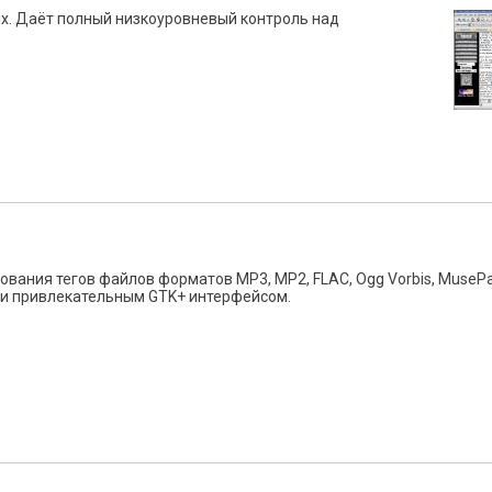
ix. Даёт полный низкоуровневый контроль над
вания тегов файлов форматов MP3, MP2, FLAC, Ogg Vorbis, MusePa
м и привлекательным GTK+ интерфейсом.