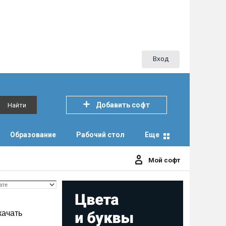
Вход
Добавить софт
Найти
Образование
Рабочий стол
Еще
Мой софт
качать