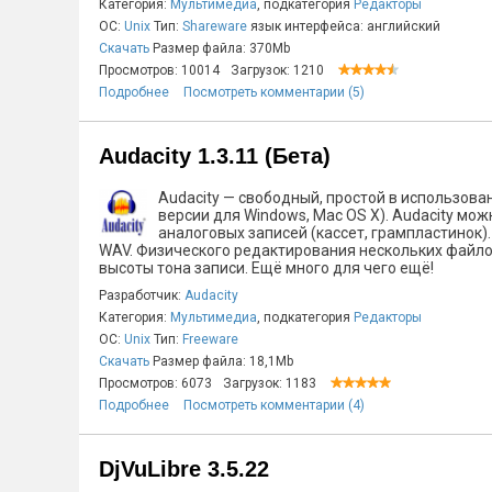
Категория:
Мультимедиа
, подкатегория
Редакторы
ОС:
Unix
Тип:
Shareware
язык интерфейса: английский
Скачать
Размер файла: 370Mb
Просмотров: 10014
Загрузок: 1210
Подробнее
Посмотреть комментарии (5)
Audacity 1.3.11 (Бета)
Audacity — свободный, простой в использован
версии для Windows, Mac OS X). Audacity мо
аналоговых записей (кассет, грампластинок)
WAV. Физического редактирования нескольких файлов
высоты тона записи. Ещё много для чего ещё!
Разработчик:
Audacity
Категория:
Мультимедиа
, подкатегория
Редакторы
ОС:
Unix
Тип:
Freeware
Скачать
Размер файла: 18,1Mb
Просмотров: 6073
Загрузок: 1183
Подробнее
Посмотреть комментарии (4)
DjVuLibre 3.5.22