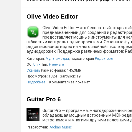
Olive Video Editor
Olive Video Editor — это бесплатный, откры
предназначенный для создания и редактиров
предоставляет мощные инструменты для нел
гибкость и контроль над их проектами. Основные ф
редактирования видео на многослойной шкале врем
аудиодорожек. Поддержка различных форматов: Рабо
Категория:
Мультимедиа
, подкатегория
Редакторы
ОС:
Unix
Тип:
Freeware
Скачать
Размер файла: 145,3Mb
Просмотров: 1324
Загрузок: 19
Подробнее
Комментариев пока нет
Guitar Pro 6
Guitar Pro — программа, многодорожечный ре
обладающая мощным встроенным MIDI-редакт
метрономом и многими другими полезными дл
Разработчик:
Arobas Music