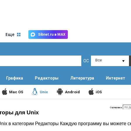
Еще
Sibnet.ru в MAX
Все
ОС
Графика
Редакторы
Литература
Интернет
Mac OS
Unix
Android
iOS
Сортировка:
торы для Unix
nix в категории Редакторы Каждую программу вы можете с