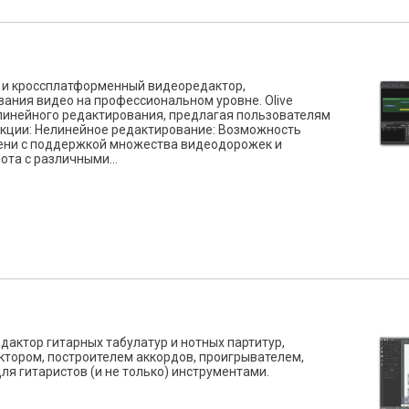
тый и кроссплатформенный видеоредактор,
ания видео на профессиональном уровне. Olive
инейного редактирования, предлагая пользователям
ункции: Нелинейное редактирование: Возможность
ени с поддержкой множества видеодорожек и
та с различными...
дактор гитарных табулатур и нотных партитур,
ором, построителем аккордов, проигрывателем,
я гитаристов (и не только) инструментами.