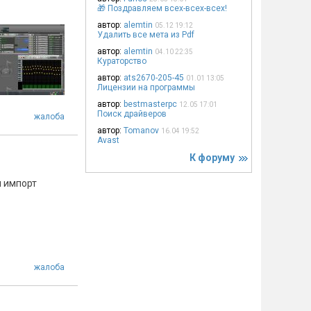
🎁 Поздравляем всех-всех-всех!
автор:
alemtin
05.12 19:12
Удалить все мета из Pdf
автор:
alemtin
04.10 22:35
Кураторство
автор:
ats2670-205-45
01.01 13:05
Лицензии на программы
автор:
bestmasterpc
12.05 17:01
Поиск драйверов
жалоба
автор:
Tomanov
16.04 19:52
Avast
К форуму
и импорт
жалоба