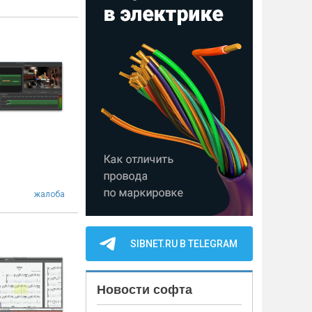
жалоба
SIBNET.RU В TELEGRAM
Новости софта