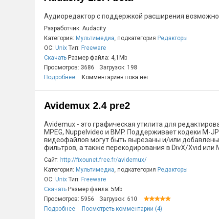
Аудиоредактор с поддержкой расширения возможнос
Разработчик: Audacity
Категория:
Мультимедиа
, подкатегория
Редакторы
ОС:
Unix
Тип:
Freeware
Скачать
Размер файла: 4,1Mb
Просмотров: 3686
Загрузок: 198
Подробнее
Комментариев пока нет
Avidemux 2.4 pre2
Avidemux - это графическая утилита для редактиров
MPEG, Nuppelvideo и BMP. Поддерживает кодеки M-JPEG
видеофайлов могут быть вырезаны и/или добавлены.
фильтров, а также перекодирования в DivX/Xvid или 
Сайт:
http://fixounet.free.fr/avidemux/
Категория:
Мультимедиа
, подкатегория
Редакторы
ОС:
Unix
Тип:
Freeware
Скачать
Размер файла: 5Mb
Просмотров: 5956
Загрузок: 610
Подробнее
Посмотреть комментарии (4)