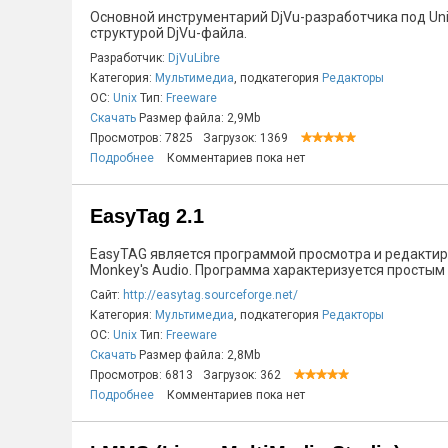
Основной инструментарий DjVu-разработчика под Un
структурой DjVu-файла.
Разработчик:
DjVuLibre
Категория:
Мультимедиа
, подкатегория
Редакторы
ОС:
Unix
Тип:
Freeware
Скачать
Размер файла: 2,9Mb
Просмотров: 7825
Загрузок: 1369
Подробнее
Комментариев пока нет
EasyTag 2.1
EasyTAG является программой просмотра и редактиро
Monkey's Audio. Программа характеризуется просты
Сайт:
http://easytag.sourceforge.net/
Категория:
Мультимедиа
, подкатегория
Редакторы
ОС:
Unix
Тип:
Freeware
Скачать
Размер файла: 2,8Mb
Просмотров: 6813
Загрузок: 362
Подробнее
Комментариев пока нет