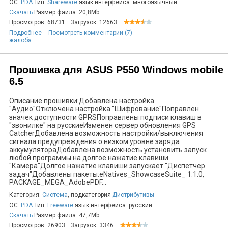
ОС:
PDA
Тип:
Shareware
язык интерфейса: многоязычный
Скачать
Размер файла: 20,8Mb
Просмотров: 68731
Загрузок: 12663
Подробнее
Посмотреть комментарии (7)
жалоба
Прошивка для ASUS P550 Windows mobile
6.5
Описание прошивки:Добавлена настройка
"Аудио"Отключена настройка "Шифрование"Поправлен
значек доступности GPRSПоправлены подписи клавиш в
"звонилке" на русскиеИзменен сервер обновления GPS
CatcherДобавлена возможность настройки/выключения
сигнала предупреждения о низком уровне заряда
аккумулятораДобавлена возможность установить запуск
любой программы на долгое нажатие клавиши
"Камера"Долгое нажатие клавиши запускает "Диспетчер
задач"Добавлены пакеты:eNatives_ShowcaseSuite_ 1.1.0,
PACKAGE_MEGA_AdobePDF...
Категория:
Система
, подкатегория
Дистрибутивы
ОС:
PDA
Тип:
Freeware
язык интерфейса: русский
Скачать
Размер файла: 47,7Mb
Просмотров: 26903
Загрузок: 3346