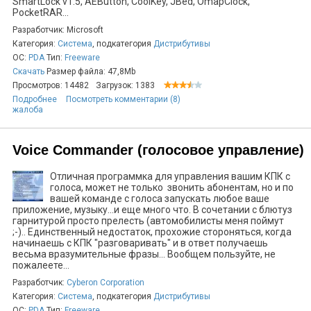
SmartLock v1.5, AEButton, CoolKey, JBed, OmapClock,
PocketRAR...
Разработчик: Microsoft
Категория:
Система
, подкатегория
Дистрибутивы
ОС:
PDA
Тип:
Freeware
Скачать
Размер файла: 47,8Mb
Просмотров: 14482
Загрузок: 1383
Подробнее
Посмотреть комментарии (8)
жалоба
Voice Commander (голосовое управление)
Отличная программка для управления вашим КПК с
голоса, может не только звонить абонентам, но и по
вашей команде с голоса запускать любое ваше
приложение, музыку...и еще много что. В сочетании с блютуз
гарнитурой просто прелесть (автомобилисты меня поймут
;-).. Единственный недостаток, прохожие стороняться, когда
начинаешь с КПК "разговаривать" и в ответ получаешь
весьма вразумительные фразы... Вообщем пользуйте, не
пожалеете...
Разработчик:
Cyberon Corporation
Категория:
Система
, подкатегория
Дистрибутивы
ОС:
PDA
Тип:
Freeware