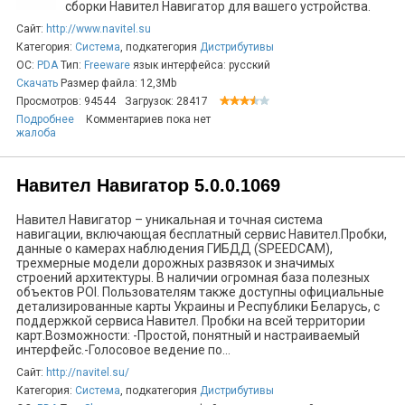
сборки Навител Навигатор для вашего устройства.
Сайт:
http://www.navitel.su
Категория:
Система
, подкатегория
Дистрибутивы
ОС:
PDA
Тип:
Freeware
язык интерфейса: русский
Скачать
Размер файла: 12,3Mb
Просмотров: 94544
Загрузок: 28417
Подробнее
Комментариев пока нет
жалоба
Навител Навигатор 5.0.0.1069
Навител Навигатор – уникальная и точная система
навигации, включающая бесплатный сервис Навител.Пробки,
данные о камерах наблюдения ГИБДД (SPEEDCAM),
трехмерные модели дорожных развязок и значимых
строений архитектуры. В наличии огромная база полезных
объектов POI. Пользователям также доступны официальные
детализированные карты Украины и Республики Беларусь, с
поддержкой сервиса Навител. Пробки на всей территории
карт.Возможности: -Простой, понятный и настраиваемый
интерфейс.-Голосовое ведение по...
Сайт:
http://navitel.su/
Категория:
Система
, подкатегория
Дистрибутивы