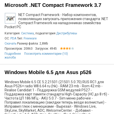
Microsoft .NET Compact Framework 3.7
NET Compact Framework - Набор компонентов,
позволяющих запускать приложения стандарта .NET
Compact Framework на наладонниках семейства
Pocket PC
Категория:
Система
, подкатегория
Дистрибутивы
ОС:
PDA
Тип:
Freeware
Скачать
Размер файла: 2,8Mb
Просмотров: 20863
Загрузок: 4945
Подробнее
Посмотреть комментарии (10)
жалоба
Windows Mobile 6.5 для Asus p526
Windows Mobile 6.5 CE 5.2.21501 (21501.5.0.70) RUS RC1 для
Asus P526+ radio W8.6.64 ru (hk) - RAM 23 mb - Rom 42 mb -
Realise Candidat 1 - Поддержка GSM модулей Р527 -
Поддержка карт памяти стандарта High-Capacity (HC до 8 гб) -
Частота ЦП 186 МГц - AKU 5.0.7 - Sim меню рабочее -
Поправил локализацию (заклдки теперь везде волнистые) -
Исправил глюк с менюшками - Вырезал - Windows Live,
SkyLine, SkyMarket, ADC, WelcomeCenter. - Добавил -