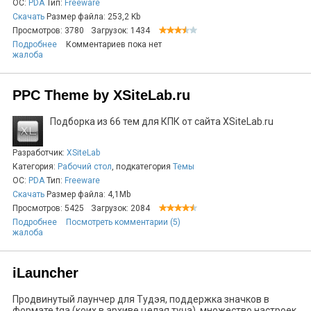
ОС:
PDA
Тип:
Freeware
Скачать
Размер файла: 253,2 Kb
Просмотров: 3780
Загрузок: 1434
Подробнее
Комментариев пока нет
жалоба
PPC Theme by XSiteLab.ru
Подборка из 66 тем для КПК от сайта XSiteLab.ru
Разработчик:
XSiteLab
Категория:
Рабочий стол
, подкатегория
Темы
ОС:
PDA
Тип:
Freeware
Скачать
Размер файла: 4,1Mb
Просмотров: 5425
Загрузок: 2084
Подробнее
Посмотреть комментарии (5)
жалоба
iLauncher
Продвинутый лаунчер для Тудэя, поддержка значков в
формате tga (коих в архиве целая туча), множество настроек,