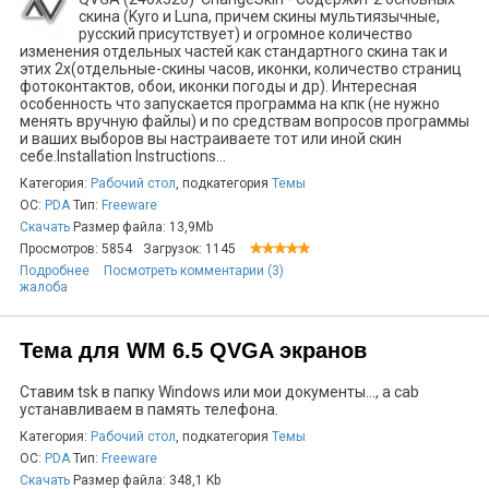
скина (Kyro и Luna, причем скины мультиязычные,
русский присутствует) и огромное количество
изменения отдельных частей как стандартного скина так и
этих 2х(отдельные-скины часов, иконки, количество страниц
фотоконтактов, обои, иконки погоды и др). Интересная
особенность что запускается программа на кпк (не нужно
менять вручную файлы) и по средствам вопросов программы
и ваших выборов вы настраиваете тот или иной скин
себе.Installation Instructions...
Категория:
Рабочий стол
, подкатегория
Темы
ОС:
PDA
Тип:
Freeware
Скачать
Размер файла: 13,9Mb
Просмотров: 5854
Загрузок: 1145
Подробнее
Посмотреть комментарии (3)
жалоба
Тема для WM 6.5 QVGA экранов
Cтавим tsk в папку Windows или мои документы..., а cab
устанавливаем в память телефона.
Категория:
Рабочий стол
, подкатегория
Темы
ОС:
PDA
Тип:
Freeware
Скачать
Размер файла: 348,1 Kb