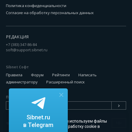
Политика конфиденциальности
Согласие на обработку персональных данных
РЕДАКЦИЯ
+7 (383) 347-86-84
soft@support.sibnet.ru
Sibnet Софт
Правила
Форум
Рейтинги
Написать
администратору
Расширенный поиск
Подписаться на новинки
Sibnet.ru
Чтобы сайт был удобным, мы используем файлы
18+
в Telegram
cookie
. Можете запретить обработку cookie в
настройках браузера