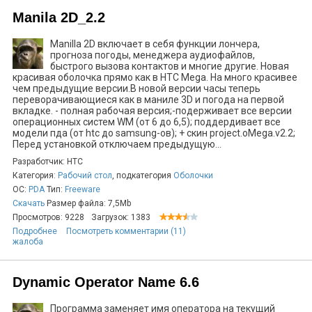
Manila 2D_2.2
Manilla 2D включает в себя функции лончера,
прогноза погоды, менеджера аудиофайлов,
быстрого вызова контактов и многие другие. Новая
красивая оболочка прямо как в HTC Mega. На много красивее
чем предыдущие версии.В новой версии часы теперь
переворачивающиеся как в маниле 3D и погода на первой
вкладке. - полная рабочая версия;-подерживает все версии
операционных систем WM (от 6 до 6,5); поддердивает все
модели пда (от htc до samsung-ов); + скин project.oMega.v2.2;
Перед установкой отключаем предыдущую...
Разработчик: HTC
Категория:
Рабочий стол
, подкатегория
Оболочки
ОС:
PDA
Тип:
Freeware
Скачать
Размер файла: 7,5Mb
Просмотров: 9228
Загрузок: 1383
Подробнее
Посмотреть комментарии (11)
жалоба
Dynamic Operator Name 6.6
Программа заменяет имя оператора на текущий