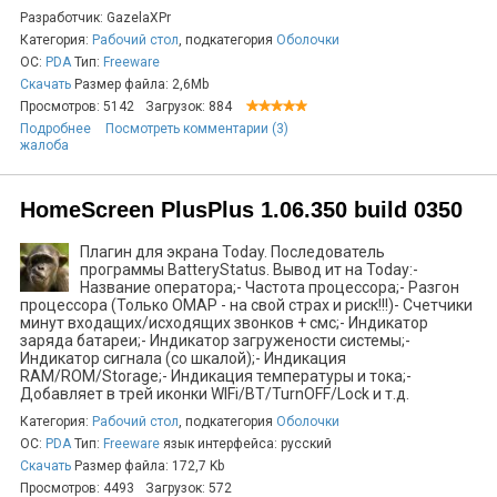
Разработчик: GazelaXPr
Категория:
Рабочий стол
, подкатегория
Оболочки
ОС:
PDA
Тип:
Freeware
Скачать
Размер файла: 2,6Mb
Просмотров: 5142
Загрузок: 884
Подробнее
Посмотреть комментарии (3)
жалоба
HomeScreen PlusPlus 1.06.350 build 0350
Плагин для экрана Today. Последователь
программы BatteryStatus. Вывод ит на Today:-
Название оператора;- Частота процессора;- Разгон
процессора (Только OMAP - на свой страх и риск!!!)- Счетчики
минут входащих/исходящих звонков + смс;- Индикатор
заряда батареи;- Индикатор загружености системы;-
Индикатор сигнала (со шкалой);- Индикация
RAM/ROM/Storage;- Индикация температуры и тока;-
Добавляет в трей иконки WIFi/BT/TurnOFF/Lock и т.д.
Категория:
Рабочий стол
, подкатегория
Оболочки
ОС:
PDA
Тип:
Freeware
язык интерфейса: русский
Скачать
Размер файла: 172,7 Kb
Просмотров: 4493
Загрузок: 572