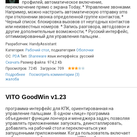
профилей, автоматическое включение,
переключение прямо с экрана Today; * Управление звонками.
Например, можно настроить автоматическую отправку sms
при отклонении звонка определенной группе контактов; *
Черный список: блокировка вызовов от неугодных контактов
или неизвестных номеров. * Запись разговора, автодозвон и
другие дополнительные возможности; * Русский интерфейс,
оптимизированный для управления пальцем...
Разработчик: HandyAssistant
Категория:
Рабочий стол
, подкатегория
Оболочки
ОС:
PDA
Тип:
Shareware
язык интерфейса: русский
Скачать
Размер файла: 974,2 Kb
Просмотров: 7245
Загрузок: 709
Подробнее
Посмотреть комментарии (3)
жалоба
VITO GoodWin v1.23
программа-интерфейс для КПК, ориентированная на
управление пальцами . В одном «лице» программа
объединяет функции лончера и менеджера задач, позволяя
управлять приложениями: запускать, деинсталлировать,
добавлять на рабочий стол и переключаться уже
запущенными приложениями. Когда пользователь включает