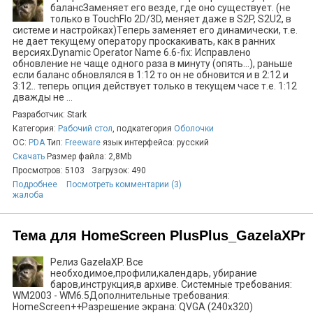
балансЗаменяет его везде, где оно существует. (не
только в TouchFlo 2D/3D, меняет даже в S2P, S2U2, в
системе и настройках)Теперь заменяет его динамически, т.е.
не дает текущему оператору проскакивать, как в ранних
версиях.Dynamic Operator Name 6.6-fix: Исправлено
обновление не чаще одного раза в минуту (опять...), раньше
если баланс обновлялся в 1:12 то он не обновится и в 2:12 и
3:12.. теперь опция действует только в текущем часе т.е. 1:12
дважды не ...
Разработчик: Stark
Категория:
Рабочий стол
, подкатегория
Оболочки
ОС:
PDA
Тип:
Freeware
язык интерфейса: русский
Скачать
Размер файла: 2,8Mb
Просмотров: 5103
Загрузок: 490
Подробнее
Посмотреть комментарии (3)
жалоба
Тема для HomeScreen PlusPlus_GazelaXPr
Релиз GazelaXP. Все
необходимое,профили,календарь, убирание
баров,инструкция,в архиве. Системные требования:
WM2003 - WM6.5Дополнительные требования:
HomeScreen++Разрешение экрана: QVGA (240x320)