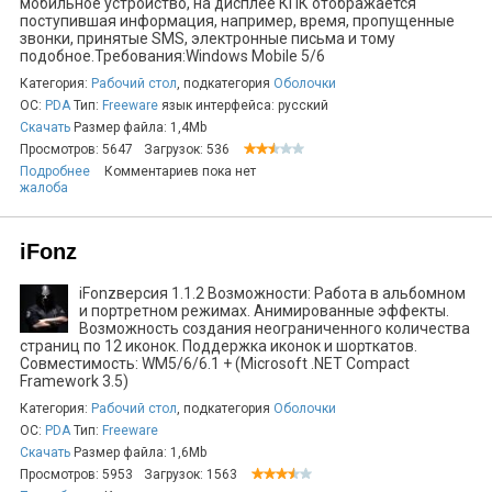
мобильное устройство, на дисплее КПК отображается
поступившая информация, например, время, пропущенные
звонки, принятые SMS, электронные письма и тому
подобное.Требования:Windows Mobile 5/6
Категория:
Рабочий стол
, подкатегория
Оболочки
ОС:
PDA
Тип:
Freeware
язык интерфейса: русский
Скачать
Размер файла: 1,4Mb
Просмотров: 5647
Загрузок: 536
Подробнее
Комментариев пока нет
жалоба
iFonz
iFonzверсия 1.1.2 Возможности: Работа в альбомном
и портретном режимах. Анимированные эффекты.
Возможность создания неограниченного количества
страниц по 12 иконок. Поддержка иконок и шорткатов.
Совместимость: WM5/6/6.1 + (Microsoft .NET Compact
Framework 3.5)
Категория:
Рабочий стол
, подкатегория
Оболочки
ОС:
PDA
Тип:
Freeware
Скачать
Размер файла: 1,6Mb
Просмотров: 5953
Загрузок: 1563