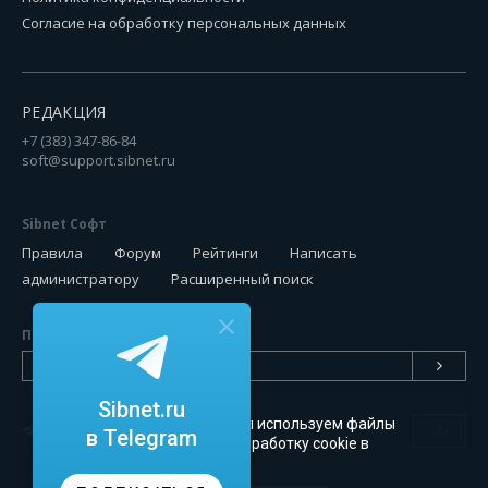
Согласие на обработку персональных данных
РЕДАКЦИЯ
+7 (383) 347-86-84
soft@support.sibnet.ru
Sibnet Софт
Правила
Форум
Рейтинги
Написать
администратору
Расширенный поиск
Подписаться на новинки
Sibnet.ru
Чтобы сайт был удобным, мы используем файлы
18+
в Telegram
cookie
. Можете запретить обработку cookie в
настройках браузера