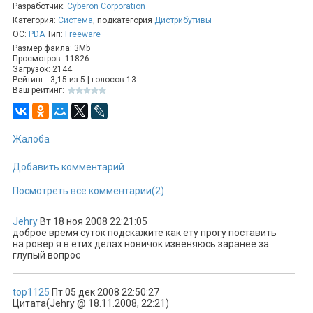
Разработчик:
Cyberon Corporation
Категория:
Система
, подкатегория
Дистрибутивы
ОС:
PDA
Тип:
Freeware
Размер файла: 3Mb
Просмотров: 11826
Загрузок: 2144
Рейтинг:
3,15
из
5
| голосов
13
Ваш рейтинг:
Жалоба
Добавить комментарий
Посмотреть все комментарии(2)
Jehry
Вт 18 ноя 2008 22:21:05
доброе время суток подскажите как ету прогу поставить
на ровер я в етих делах новичок извеняюсь заранее за
глупый вопрос
top1125
Пт 05 дек 2008 22:50:27
Цитата(Jehry @ 18.11.2008, 22:21)