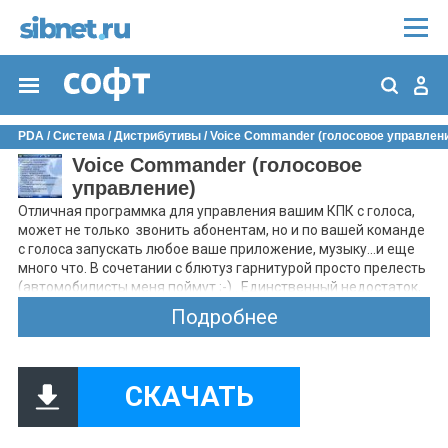
PDA
/
Система
/
Дистрибутивы
/ Voice Commander (голосовое управлен
Voice Commander (голосовое
управление)
Отличная программка для управления вашим КПК с голоса,
может не только звонить абонентам, но и по вашей команде
с голоса запускать любое ваше приложение, музыку...и еще
много что. В сочетании с блютуз гарнитурой просто прелесть
(автомобилисты меня поймут ;-).. Единственный недостаток,
прохожие стороняться, когда начинаешь с КПК
Подробнее
"разговаривать" и в ответ получаешь весьма
вразумительные фразы... Вообщем пользуйте, не пожалеете...
СКАЧАТЬ