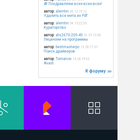
🎁 Поздравляем всех-всех-всех!
автор:
alemtin
05.12 19:12
Удалить все мета из Pdf
автор:
alemtin
04.10 22:35
Кураторство
автор:
ats2670-205-45
01.01 13:05
Лицензии на программы
автор:
bestmasterpc
12.05 17:01
Поиск драйверов
автор:
Tomanov
16.04 19:52
Avast
К форуму