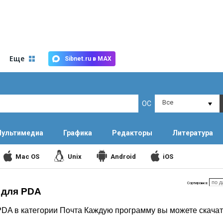
Еще
Sibnet.ru в MAX
Все
ОС
ультимедиа
Графика
Редакторы
Литература
Mac OS
Unix
Android
iOS
Сортировка:
 для PDA
DA в категории Почта Каждую программу вы можете скачат