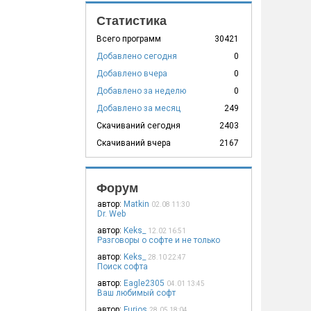
Статистика
Всего программ
30421
Добавлено сегодня
0
Добавлено вчера
0
Добавлено за неделю
0
Добавлено за месяц
249
Скачиваний сегодня
2403
Скачиваний вчера
2167
Форум
автор:
Matkin
02.08 11:30
Dr. Web
автор:
Keks_
12.02 16:51
Разговоры о софте и не только
автор:
Keks_
28.10 22:47
Поиск софта
автор:
Eagle2305
04.01 13:45
Ваш любимый софт
автор:
Furios
28.05 18:04