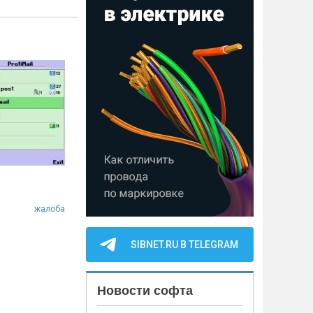
жалоба
SIBNET.RU В TELEGRAM
Новости софта