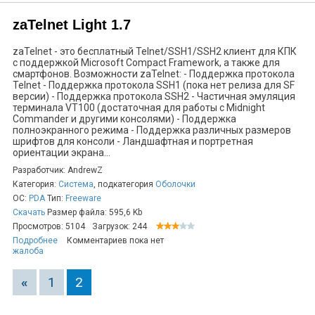
zaTelnet Light 1.7
zaTelnet - это бесплатный Telnet/SSH1/SSH2 клиент для КПК
с поддержкой Microsoft Compact Framework, а также для
смартфонов. Возможности zaTelnet: - Поддержка протокола
Telnet - Поддержка протокола SSH1 (пока нет релиза для SF
версии) - Поддержка протокола SSH2 - Частичная эмуляция
терминала VT100 (достаточная для работы с Midnight
Commander и другими консолями) - Поддержка
полноэкранного режима - Поддержка различных размеров
шрифтов для консоли - Ландшафтная и портретная
ориентации экрана...
Разработчик: AndrewZ
Категория:
Система
, подкатегория
Оболочки
ОС:
PDA
Тип:
Freeware
Скачать
Размер файла: 595,6 Kb
Просмотров: 5104
Загрузок: 244
Подробнее
Комментариев пока нет
жалоба
«
1
2