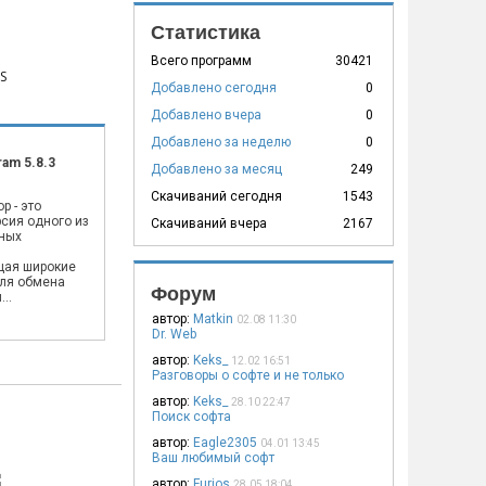
Статистика
Всего программ
30421
S
Добавлено сегодня
0
Добавлено вчера
0
Добавлено за неделю
0
ram 5.8.3
Добавлено за месяц
249
Скачиваний сегодня
1543
p - это
сия одного из
Скачиваний вчера
2167
ных
,
щая широкие
ля обмена
Форум
..
автор:
Matkin
02.08 11:30
Dr. Web
автор:
Keks_
12.02 16:51
Разговоры о софте и не только
автор:
Keks_
28.10 22:47
Поиск софта
автор:
Eagle2305
04.01 13:45
Ваш любимый софт
автор:
Furios
28.05 18:04