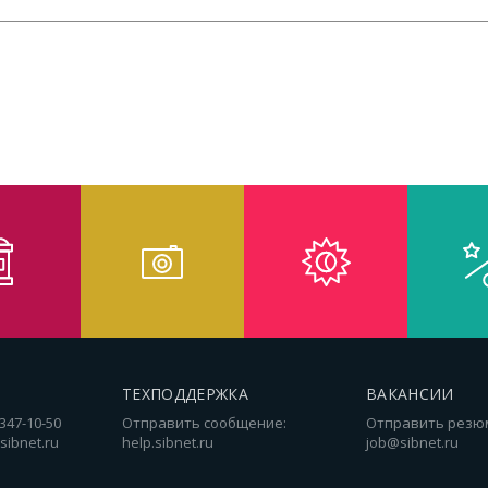
ТЕХПОДДЕРЖКА
ВАКАНСИИ
 347-10-50
Отправить сообщение:
Отправить резю
sibnet.ru
help.sibnet.ru
job@sibnet.ru