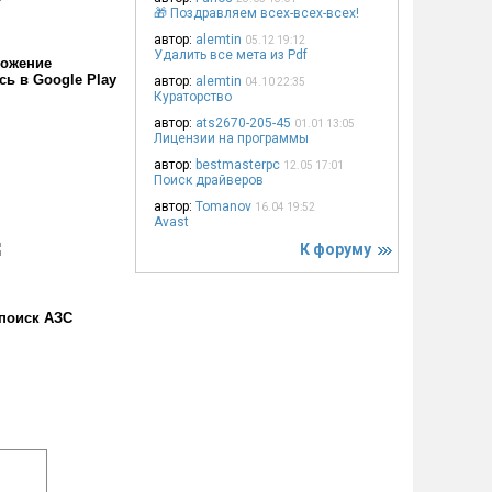
🎁 Поздравляем всех-всех-всех!
автор:
alemtin
05.12 19:12
Удалить все мета из Pdf
ожение
сь в Google Play
автор:
alemtin
04.10 22:35
Кураторство
автор:
ats2670-205-45
01.01 13:05
Лицензии на программы
автор:
bestmasterpc
12.05 17:01
Поиск драйверов
автор:
Tomanov
16.04 19:52
Avast
К форуму
поиск АЗС