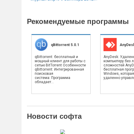
Рекомендуемые программы
qBittorrent 5.0.1
AnyDesk
qBittorrent: бесплатный и
AnyDesk: Удален
мощный клиент для работы с
компьютеру без 
сетью BitTorrent Особенности
сложностей AnyD
qBittorrent: Интегрированная
бесплатная прог
поисковая
Windows, которая
система: Программа
удаленно управлят
обладает...
Новости софта