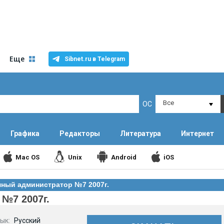
Еще
Sibnet.ru в Telegram
Все
ОС
Графика
Редакторы
Литература
Интернет
Mac OS
Unix
Android
iOS
мный администратор №7 2007г.
№7 2007г.
ык:
Русский