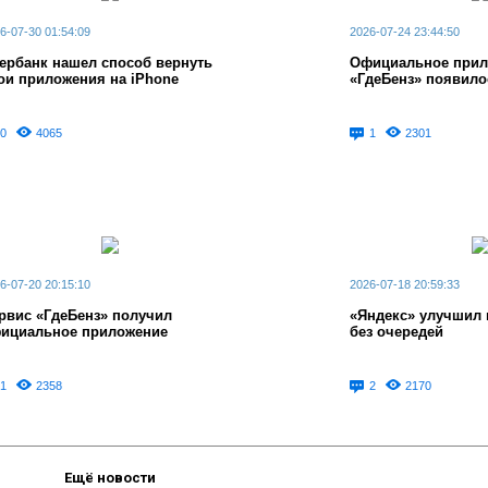
6-07-30 01:54:09
2026-07-24 23:44:50
ербанк нашел способ вернуть
Официальное прил
ои приложения на iPhone
«ГдеБенз» появило
0
4065
1
2301
6-07-20 20:15:10
2026-07-18 20:59:33
рвис «ГдеБенз» получил
«Яндекс» улучшил 
ициальное приложение
без очередей
1
2358
2
2170
Ещё новости