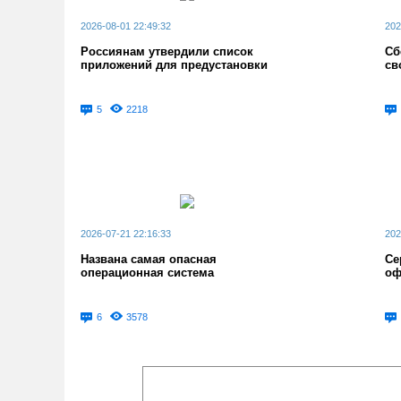
2026-08-01 22:49:32
202
Россиянам утвердили список
Сб
приложений для предустановки
св
5
2218
2026-07-21 22:16:33
202
Названа самая опасная
Се
операционная система
оф
6
3578