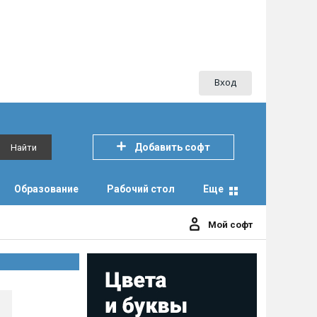
Вход
Добавить софт
Найти
Образование
Рабочий стол
Еще
Мой софт