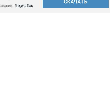
СКАЧАТЬ
азвание:
Яндекс.Пак