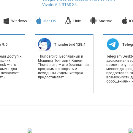
Vivaldi 6.4.3160.34
Windows
Mac OS
Unix
Android
iO
 9.0
Thunderbird 128.4
Teleg
ный доступ к
Thunderbird: Бесплатный и
Telegram Deskto
лишних
Мощный Почтовый Клиент
десктопная вер
esk — это
Thunderbird — это бесплатная
самых популяр
рамма для
программа с открытым
мессенджеров
 позволяет
исходным кодом, которая
предоставляю
ь...
предоставляет...
возможности д
сообщениями и.