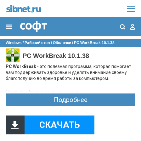
Windows
/
Рабочий стол
/
Оболочки
/ PC WorkBreak 10.1.38
PC WorkBreak 10.1.38
PC WorkBreak
- это полезная программа, которая помогает
вам поддерживать здоровье и уделять внимание своему
благополучию во время работы за компьютером.
Основные функции и возможности:
Напоминания о перерывах:
PC WorkBreak предлагает
Подробнее
несколько типов напоминаний о необходимости
делать перерывы во время работы. Например, она
может напомнить вам сделать упражнения для глаз,
прогулку или растяжку. Это помогает предотвратить
СКАЧАТЬ
чрезмерную усталость и напряжение во время
продолжительной работы.
Пользовательские настройки:
Вы можете настроить,