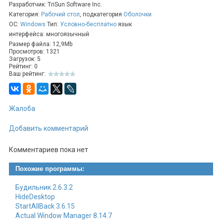
Разработчик: TriSun Software Inc.
какие типы перерывов вы хотите получать, и
Категория:
Рабочий стол
, подкатегория
Оболочки
установить интервалы между ними в соответствии с
ОС:
Windows
Тип:
Условно-бесплатно
язык
вашими потребностями.
интерфейса: многоязычный
Пользовательские изображения или анимации:
PC
Размер файла: 12,9Mb
WorkBreak позволяет вам добавить собственные
Просмотров: 1321
изображения или анимации, которые будут появляться
Загрузок: 5
на экране во время перерывов. Это делает
Рейтинг: 0
Ваш рейтинг:
напоминания более персонализированными.
Простой и интуитивно понятный интерфейс:
Интерфейс программы прост в использовании и не
требует сложной настройки.
Жалоба
PC WorkBreak
помогает вам поддерживать баланс между
Добавить комментарий
работой и отдыхом, что важно для вашего общего здоровья
и производительности. Все это делается с целью
Комментариев пока нет
предотвратить проблемы, связанные с долгосрочным
сидячим образом жизни и работой за компьютером.
Похожие программы:
Будильник 2.6.3.2
HideDesktop
StartAllBack 3.6.15
Actual Window Manager 8.14.7