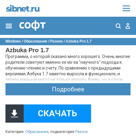
Windows
/
Образование
/
Разное
/ Azbuka Pro 1.7
Azbuka Pro 1.7
Программа, о которой сказано много хорошего. Очень многие
родители советуют именно ее из-за "научного" подхода к
обучению чтению и счету. По сравнению с предыдущими
версиями, Азбука 1.7 заметно выросла в функционале, и
теперь малыши могут не только изучать буквы, но и слоги,
составлять из них слова, учиться читать, а также изучить
Подробнее
английский алфавит, основные цвета и цифры. По каждому
этапу (алфавит, слоги, чтение) существует своя
определенная методика. Вот лишь основные понятия, а все
остальное можно взять из файла помощи. Русский алфавит.
СКАЧАТЬ
Обучение предлагается в игровой форме: нахождение
парных букв с последующим их произношением (так как они
звучат при чтении). В пункте меню можно выбрать вид игры:
гласные, согласные, заглавные или маленькие, мужской или
Категория:
Образование
, подкатегория
Разное