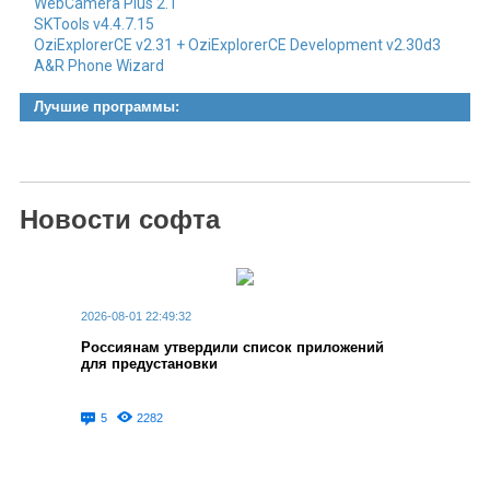
WebCamera Plus 2.1
- новая версия пакета VsNotepad работает в два раза
SKTools v4.4.7.15
быстрее по сравнению с предыдущими версиями
OziExplorerCE v2.31 + OziExplorerCE Development v2.30d3
- поддерживает подчеркивания в тексте
A&R Phone Wizard
- содержит многофункциональный калькулятор
- диспетчер записей и механизм напоминания о
Лучшие программы:
запланированных делах
- появление отдельных блокнотов, с помощью которых
пользователь может наглядно разделить записи по разной
тематике
- представлены инструменты для рисования типовых фигур
Новости софта
- возможность полноценной отмены операций
- возможность сохранения отдельных страниц или всего
блокнота полностью в формате JPEG
- поддержка полноэкранного режима для ввода записей в
блокноты
2026-08-01 22:49:32
Россиянам утвердили список приложений
для предустановки
5
2282