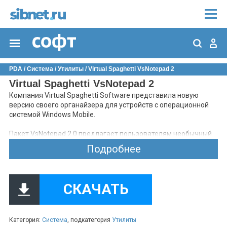
PDA
/
Система
/
Утилиты
/ Virtual Spaghetti VsNotepad 2
Virtual Spaghetti VsNotepad 2
Компания Virtual Spaghetti Software представила новую
версию своего органайзера для устройств с операционной
системой Windows Mobile.
Пакет VsNotepad 2.0 предлагает пользователям необычный
способ внесения и систематизации деловых и личных
Подробнее
записей. Новая версия пакета VsNotepad работает в два раза
быстрее по сравнению с предыдущими версиями,
поддерживает подчеркивания в тексте, содержит
многофункциональный калькулятор, а также диспетчер
СКАЧАТЬ
записей и механизм напоминания о запланированных делах.
Основным новшеством в версии 2.0 разработчики считают
появление отдельных блокнотов, с помощью которых
пользователь может наглядно разделить записи по разной
Категория:
Система
, подкатегория
Утилиты