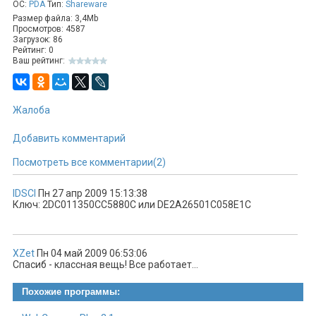
тематике, например, рабочие и личные.
ОС:
PDA
Тип:
Shareware
Размер файла: 3,4Mb
Просмотров: 4587
Также в пакете VsNotepad 2.0 представлены инструменты
Загрузок: 86
для рисования типовых фигур – прямоугольников, эллипсов
Рейтинг: 0
и линий. Впервые в пакете VsNotepad появилась
Ваш рейтинг:
возможность полноценной отмены операций, а также
возможность сохранения отдельных страниц или всего
блокнота полностью в формате JPEG. Еще одним важным
Жалоба
нововведением стала поддержка полноэкранного режима
для ввода записей в блокноты.
Добавить комментарий
Возможности:
Посмотреть все комментарии(2)
- По образу и подобию бумажного блокнота
- Полноэкранный режим
- Совместим с VGA экранами
IDSCI
Пн 27 апр 2009 15:13:38
Ключ: 2DC011350CC5880C или DE2A26501C058E1C
- Различные инструменты для рисования
- Продуманный простой способ создания и редактирования
заметок
- Индикатор батарей
XZet
Пн 04 май 2009 06:53:06
- Несколько цветовых схем
Спасиб - классная вещь! Все работает...
Новое:
Похожие программы:
- необычный способ внесения и систематизации деловых и
личных записей