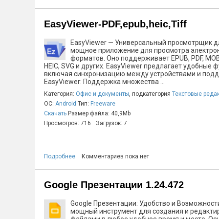
EasyViewer-PDF,epub,heic,Tiff
EasyViewer — Универсальный просмотрщик дл
мощное приложение для просмотра электрон
форматов. Оно поддерживает EPUB, PDF, MOBI,
HEIC, SVG и других. EasyViewer предлагает удобные 
включая синхронизацию между устройствами и подд
EasyViewer: Поддержка множества ...
Категория:
Офис и документы
, подкатегория
Текстовые реда
ОС:
Android
Тип:
Freeware
Скачать
Размер файла: 40,9Mb
Просмотров: 716
Загрузок: 7
Подробнее
Комментариев пока нет
Google Презентации 1.24.472
Google Презентации: Удобство и Возможности
мощный инструмент для создания и редактир