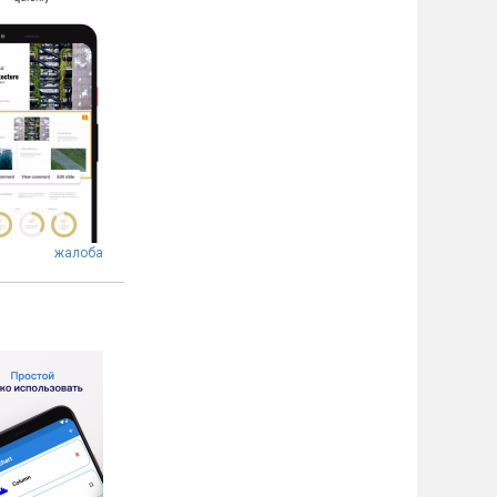
жалоба