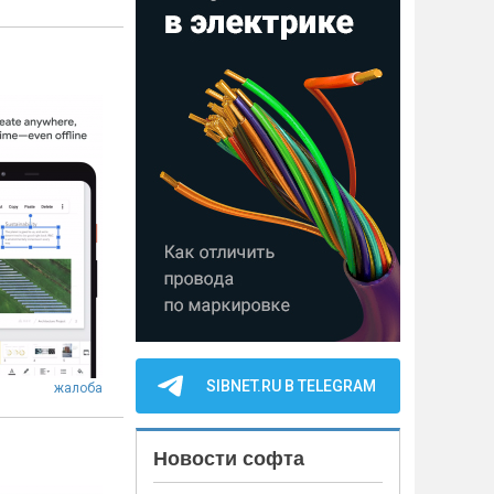
SIBNET.RU В TELEGRAM
жалоба
Новости софта