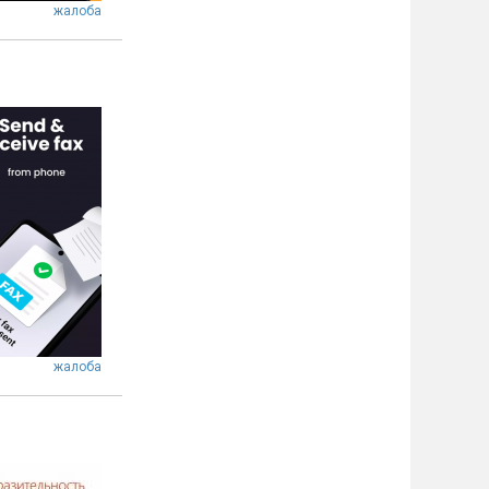
жалоба
жалоба