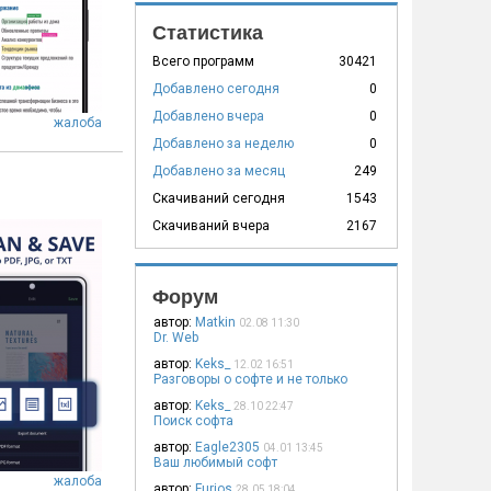
Статистика
Всего программ
30421
Добавлено сегодня
0
Добавлено вчера
0
жалоба
Добавлено за неделю
0
Добавлено за месяц
249
Скачиваний сегодня
1543
Скачиваний вчера
2167
Форум
автор:
Matkin
02.08 11:30
Dr. Web
автор:
Keks_
12.02 16:51
Разговоры о софте и не только
автор:
Keks_
28.10 22:47
Поиск софта
автор:
Eagle2305
04.01 13:45
Ваш любимый софт
жалоба
автор:
Furios
28.05 18:04