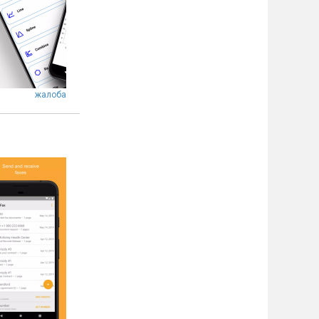
жалоба