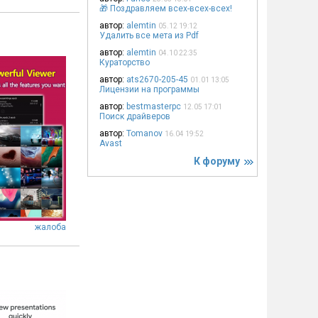
🎁 Поздравляем всех-всех-всех!
автор:
alemtin
05.12 19:12
Удалить все мета из Pdf
автор:
alemtin
04.10 22:35
Кураторство
автор:
ats2670-205-45
01.01 13:05
Лицензии на программы
автор:
bestmasterpc
12.05 17:01
Поиск драйверов
автор:
Tomanov
16.04 19:52
Avast
К форуму
жалоба