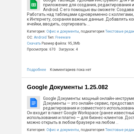
Google Таблицы: Удобный Инструмент для Р
приложение для создания, редактирования и
Android. С его помощью вы сможете: Создав
Работать над таблицами одновременно с коллегами,
к Интернету, сохраняя важные данные. Добавлять ко
ячейки, вводить, сортировать ...
Категория:
Офис и документы
, подкатегория
Текстовые реда
ОС:
Android
Тип:
Freeware
Скачать
Размер файла: 95,3Mb
Просмотров: 670
Загрузок: 4
Подробнее
Комментариев пока нет
Google Документы 1.25.082
Google Документы: мощный онлайн-инструмен
Документы — это онлайн-сервис, предостав
редактирования и совместного использовани
Он входит в пакет Google Workspace (ранее известный
использования и платно — для бизнес-клиентов. Дос
можно открыть в любом браузере на любом ...
Категория:
Офис и документы
, подкатегория
Текстовые реда