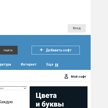
Вход
Добавить софт
Найти
ратура
Интернет
Еще
Мой софт
 Каждую