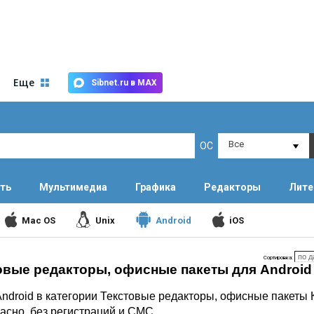
Еще
Sibnet.ru в MAX
Все
ОС
ть
Мультимедиа
Графика
Редакторы
Лите
Mac OS
Unix
Android
iOS
Сортировка:
овые редакторы, офисные пакеты для Android
ndroid в категории Текстовые редакторы, офисные пакеты
асно, без регистраций и СМС.