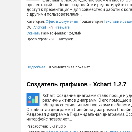
файлами в любое удобное время и место. Ос
презентаций: - Легко создавайте и редактируйте св
доступ к презентациям для совместной работы с ко
с другими пользователями...
Категория:
Офис и документы
, подкатегория
Текстовые реда
ОС:
Android
Тип:
Freeware
Скачать
Размер файла: 124,3Mb
Просмотров: 751
Загрузок: 3
Подробнее
Комментариев пока нет
Создатель графиков - Xchart 1.2.7
Xchart: Создание диаграмм стало проще и уд
различных типов диаграмм. С его помощью в
обладая специальными навыками в области 
Столбчатая диаграмма Линейная диаграмма Сплайн
Радарная диаграмма Пирамидальная диаграмма Особ
интерфейс позволяет...
Разработчик: JKTstudio