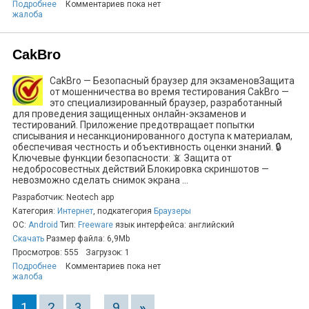
Подробнее
Комментариев пока нет
жалоба
CakBro
CakBro — Безопасный браузер для экзаменовЗащита
от мошенничества во время тестирования CakBro —
это специализированный браузер, разработанный
для проведения защищенных онлайн-экзаменов и
тестирований. Приложение предотвращает попытки
списывания и несанкционированного доступа к материалам,
обеспечивая честность и объективность оценки знаний. 🔒
Ключевые функции безопасности: 📵 Защита от
недобросовестных действий Блокировка скриншотов —
невозможно сделать снимок экрана ...
Разработчик: Neotech app
Категория:
Интернет
, подкатегория
Браузеры
ОС:
Android
Тип:
Freeware
язык интерфейса: английский
Скачать
Размер файла: 6,9Mb
Просмотров: 555
Загрузок: 1
Подробнее
Комментариев пока нет
жалоба
1
2
3
...
9
»