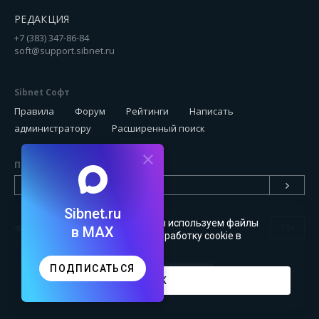
РЕДАКЦИЯ
+7 (383) 347-86-84
soft@support.sibnet.ru
Sibnet Софт
Правила
Форум
Рейтинги
Написать
администратору
Расширенный поиск
Подписаться на новинки
Sibnet.ru
Чтобы сайт был удобным, мы используем файлы
18+
в MAX
cookie
. Можете запретить обработку cookie в
настройках браузера
ПОДПИСАТЬСЯ
OK