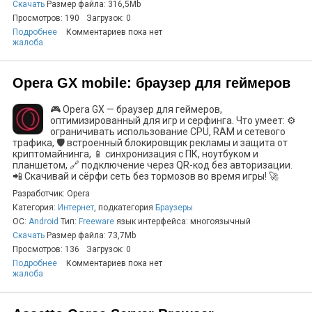
Скачать
Размер файла: 316,5Mb
Просмотров: 190
Загрузок: 0
Подробнее
Комментариев пока нет
жалоба
Opera GX mobile: браузер для геймеров
🎮 Opera GX — браузер для геймеров,
оптимизированный для игр и серфинга. Что умеет: ⚙️
ограничивать использование CPU, RAM и сетевого
трафика, 🛡️ встроенный блокировщик рекламы и защита от
криптомайнинга, 📱 синхронизация с ПК, ноутбуком и
планшетом, 🔗 подключение через QR-код без авторизации.
📲 Скачивай и сёрфи сеть без тормозов во время игры! 🚀
Разработчик: Opera
Категория:
Интернет
, подкатегория
Браузеры
ОС:
Android
Тип:
Freeware
язык интерфейса: многоязычный
Скачать
Размер файла: 73,7Mb
Просмотров: 136
Загрузок: 0
Подробнее
Комментариев пока нет
жалоба