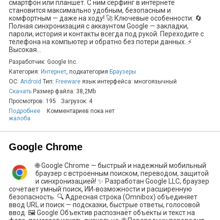
смартфон или планшет. С ним серфинг в интернете
становится максимально удобным, безопасным и
комфортным — даже на ходу! 🚀 Ключевые особенности: 🔄
Полная синхронизация с аккаунтом Google — закладки,
пароли, история и контакты всегда под рукой. Переходите с
телефона на компьютер и обратно без потери данных. ⚡
Высокая...
Разработчик: Google Inc.
Категория:
Интернет
, подкатегория
Браузеры
ОС:
Android
Тип:
Freeware
язык интерфейса: многоязычный
Скачать
Размер файла: 38,2Mb
Просмотров: 195
Загрузок: 4
Подробнее
Комментариев пока нет
жалоба
Google Chrome
🌐 Google Chrome — быстрый и надежный мобильный
браузер с встроенным поиском, переводом, защитой
и синхронизацией! ✨ Разработан Google LLC, браузер
сочетает умный поиск, ИИ‑возможности и расширенную
безопасность. 🔍 Адресная строка (Omnibox) объединяет
ввод URL и поиск — подсказки, быстрые ответы, голосовой
ввод. 🖼️ Google Объектив распознаёт объекты и текст на