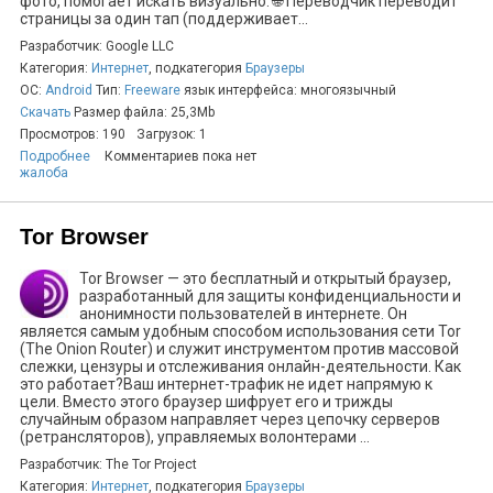
фото, помогает искать визуально. 🌐 Переводчик переводит
страницы за один тап (поддерживает...
Разработчик: Google LLC
Категория:
Интернет
, подкатегория
Браузеры
ОС:
Android
Тип:
Freeware
язык интерфейса: многоязычный
Скачать
Размер файла: 25,3Mb
Просмотров: 190
Загрузок: 1
Подробнее
Комментариев пока нет
жалоба
Tor Browser
Tor Browser — это бесплатный и открытый браузер,
разработанный для защиты конфиденциальности и
анонимности пользователей в интернете. Он
является самым удобным способом использования сети Tor
(The Onion Router) и служит инструментом против массовой
слежки, цензуры и отслеживания онлайн-деятельности. Как
это работает?Ваш интернет-трафик не идет напрямую к
цели. Вместо этого браузер шифрует его и трижды
случайным образом направляет через цепочку серверов
(ретрансляторов), управляемых волонтерами ...
Разработчик: The Tor Project
Категория:
Интернет
, подкатегория
Браузеры