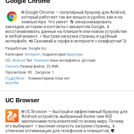
Google Chrome
🌐 Google Chrome — популярный браузер для Android,
который работает так же мощно и удобно, как и на
компьютере. Что умеет: 🔄 синхронизировать
закладки, историю и контакты с аккаунтом Google, 📱
восстанавливать данные на планшете или новом устройстве
в любой момент, ⚡ быстрая загрузка страниц и удобный
интерфейс. 📲 Скачивай и серфи в интернете с комфортом! 🚀
Разработчик: Google Inc.
Категория:
Интернет
, подкатегория
Браузеры
ОС:
Android
Тип:
Freeware
язык интерфейса: русский
Скачать
Размер файла: 25,9Mb
Просмотров: 85
Загрузок: 1
Подробнее
Комментариев пока нет
жалоба
UC Browser
🌐 UC Browser — быстрый и эффективный браузер для
Android-устройств, выбранный более чем 400
миллионами пользователей по всему миру. Почему
его выбирают: ⚡ высокая скорость загрузки страниц, 📱
отличная оптимизация для телефонов и планшетов, 🛡️