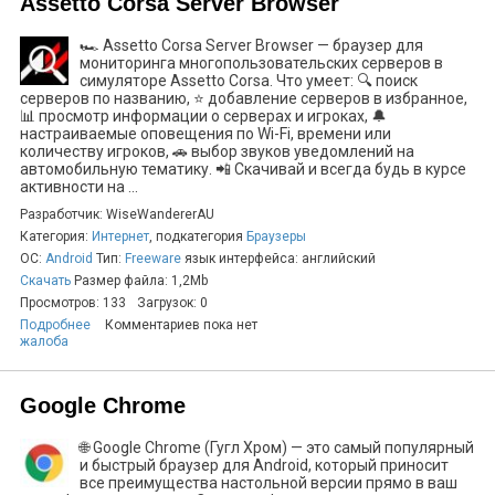
Assetto Corsa Server Browser
🏎️ Assetto Corsa Server Browser — браузер для
мониторинга многопользовательских серверов в
симуляторе Assetto Corsa. Что умеет: 🔍 поиск
серверов по названию, ⭐ добавление серверов в избранное,
📊 просмотр информации о серверах и игроках, 🔔
настраиваемые оповещения по Wi-Fi, времени или
количеству игроков, 🚗 выбор звуков уведомлений на
автомобильную тематику. 📲 Скачивай и всегда будь в курсе
активности на ...
Разработчик: WiseWandererAU
Категория:
Интернет
, подкатегория
Браузеры
ОС:
Android
Тип:
Freeware
язык интерфейса: английский
Скачать
Размер файла: 1,2Mb
Просмотров: 133
Загрузок: 0
Подробнее
Комментариев пока нет
жалоба
Google Chrome
🌐 Google Chrome (Гугл Хром) — это самый популярный
и быстрый браузер для Android, который приносит
все преимущества настольной версии прямо в ваш