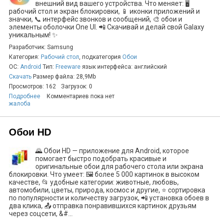
внешний вид вашего устройства. Что меняет: 🖥️
рабочий стол и экран блокировки, 📱 иконки приложений и
значки, 📞 интерфейс звонков и сообщений, 🎨 обои и
элементы оболочки One UI. 📲 Скачивай и делай свой Galaxy
уникальным! ✨
Разработчик: Samsung
Категория:
Рабочий стол
, подкатегория
Обои
ОС:
Android
Тип:
Freeware
язык интерфейса: английский
Скачать
Размер файла: 28,9Mb
Просмотров: 162
Загрузок: 0
Подробнее
Комментариев пока нет
жалоба
Обои HD
🌄 Обои HD — приложение для Android, которое
помогает быстро подобрать красивые и
оригинальные обои для рабочего стола или экрана
блокировки. Что умеет: 🖼️ более 5 000 картинок в высоком
качестве, 📂 удобные категории: животные, любовь,
автомобили, цветы, природа, космос и другие, ⭐ сортировка
по популярности и количеству загрузок, 📲 установка обоев в
два клика, 📤 отправка понравившихся картинок друзьям
через соцсети, &#...