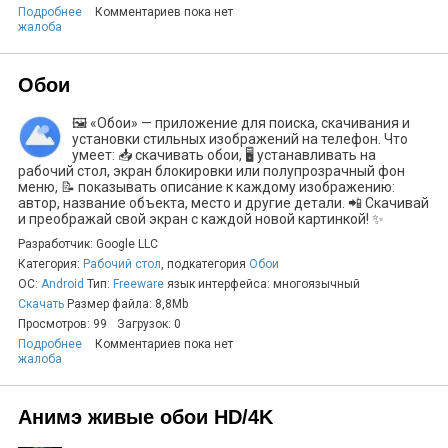
Подробнее
Комментариев пока нет
жалоба
Обои
🖼️ «Обои» — приложение для поиска, скачивания и
установки стильных изображений на телефон. Что
умеет: 📥 скачивать обои, 🖥️ устанавливать на
рабочий стол, экран блокировки или полупрозрачный фон
меню, 📝 показывать описание к каждому изображению:
автор, название объекта, место и другие детали. 📲 Скачивай
и преображай свой экран с каждой новой картинкой! ✨
Разработчик: Google LLC
Категория:
Рабочий стол
, подкатегория
Обои
ОС:
Android
Тип:
Freeware
язык интерфейса: многоязычный
Скачать
Размер файла: 8,8Mb
Просмотров: 99
Загрузок: 0
Подробнее
Комментариев пока нет
жалоба
Анимэ живые обои HD/4K