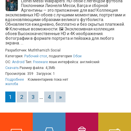
Lionel Messi Wallpapers: HD-обои с легендой футбола
Поклонники Лионеля Месси, Barça и сборной
Аргентины — это приложение для вас! Коллекция
эксклюзивных HD-обоев с лучшими моментами, портретами и
вдохновляющими образами великого футболиста.
Обновляется ежедневно, бесплатно и без скрытых платежей.
⚽ Ключевые возможности: 🖼️ Эксклюзивная коллекция
обоев Высококачественные HD и 4K-изображения.
Фотографии в формате портрета и пейзажа для любого
экрана. ...
Разработчик: Muththamizh Social
Категория:
Рабочий стол
, подкатегория
Обои
ОС:
Android
Тип:
Freeware
язык интерфейса: английский
Скачать
Размер файла: 4,3Mb
Просмотров: 359
Загрузок: 1
Подробнее
Комментариев пока нет
жалоба
1
2
3
...
4
»