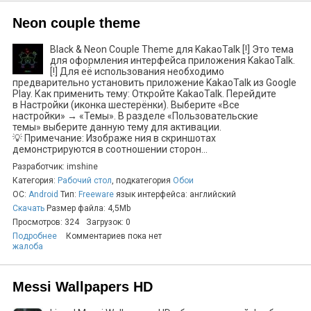
Neon couple theme
Black & Neon Couple Theme для KakaoTalk [!] Это тема
для оформления интерфейса приложения KakaoTalk.
[!] Для её использования необходимо
предварительно установить приложение KakaoTalk из Google
Play. Как применить тему: Откройте KakaoTalk. Перейдите
в Настройки (иконка шестерёнки). Выберите «Все
настройки» → «Темы». В разделе «Пользовательские
темы» выберите данную тему для активации.
💡 Примечание: Изображе ния в скриншотах
демонстрируются в соотношении сторон...
Разработчик: imshine
Категория:
Рабочий стол
, подкатегория
Обои
ОС:
Android
Тип:
Freeware
язык интерфейса: английский
Скачать
Размер файла: 4,5Mb
Просмотров: 324
Загрузок: 0
Подробнее
Комментариев пока нет
жалоба
Messi Wallpapers HD