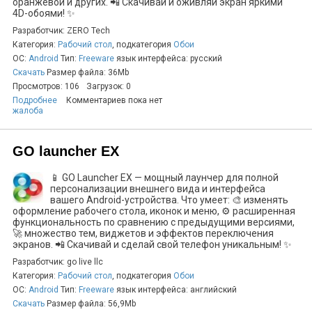
оранжевой и других. 📲 Скачивай и оживляй экран яркими
4D-обоями! ✨
Разработчик: ZERO Tech
Категория:
Рабочий стол
, подкатегория
Обои
ОС:
Android
Тип:
Freeware
язык интерфейса: русский
Скачать
Размер файла: 36Mb
Просмотров: 106
Загрузок: 0
Подробнее
Комментариев пока нет
жалоба
GO launcher EX
📱 GO Launcher EX — мощный лаунчер для полной
персонализации внешнего вида и интерфейса
вашего Android-устройства. Что умеет: 🎨 изменять
оформление рабочего стола, иконок и меню, ⚙️ расширенная
функциональность по сравнению с предыдущими версиями,
🚀 множество тем, виджетов и эффектов переключения
экранов. 📲 Скачивай и сделай свой телефон уникальным! ✨
Разработчик: go live llc
Категория:
Рабочий стол
, подкатегория
Обои
ОС:
Android
Тип:
Freeware
язык интерфейса: английский
Скачать
Размер файла: 56,9Mb