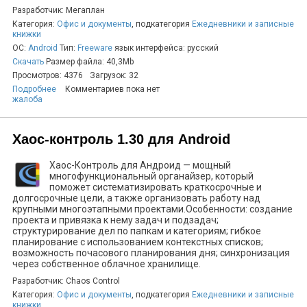
Разработчик: Мегаплан
Категория:
Офис и документы
, подкатегория
Ежедневники и записные
книжки
ОС:
Android
Тип:
Freeware
язык интерфейса: русский
Скачать
Размер файла: 40,3Mb
Просмотров: 4376
Загрузок: 32
Подробнее
Комментариев пока нет
жалоба
Хаос-контроль 1.30 для Android
Хаос-Контроль для Андроид — мощный
многофункциональный органайзер, который
поможет систематизировать краткосрочные и
долгосрочные цели, а также организовать работу над
крупными многоэтапными проектами.Особенности: создание
проекта и привязка к нему задач и подзадач;
структурирование дел по папкам и категориям; гибкое
планирование с использованием контекстных списков;
возможность почасового планирования дня; синхронизация
через собственное облачное хранилище.
Разработчик: Chaos Control
Категория:
Офис и документы
, подкатегория
Ежедневники и записные
книжки