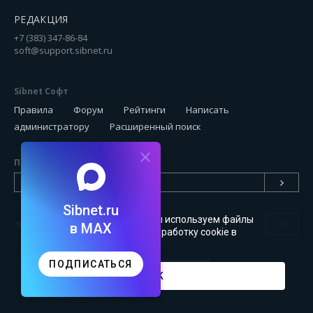
РЕДАКЦИЯ
+7 (383) 347-86-84
soft@support.sibnet.ru
Sibnet Софт
Правила
Форум
Рейтинги
Написать
администратору
Расширенный поиск
Подписаться на новинки
Sibnet.ru
Чтобы сайт был удобным, мы используем файлы
18+
в MAX
cookie
. Можете запретить обработку cookie в
настройках браузера
ПОДПИСАТЬСЯ
OK