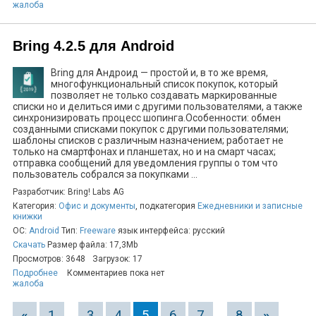
жалоба
Bring 4.2.5 для Android
Bring для Андроид — простой и, в то же время,
многофункциональный список покупок, который
позволяет не только создавать маркированные
списки но и делиться ими с другими пользователями, а также
синхронизировать процесс шопинга.Особенности: обмен
созданными списками покупок с другими пользователями;
шаблоны списков с различным назначением; работает не
только на смартфонах и планшетах, но и на смарт часах;
отправка сообщений для уведомления группы о том что
пользователь собрался за покупками ...
Разработчик: Bring! Labs AG
Категория:
Офис и документы
, подкатегория
Ежедневники и записные
книжки
ОС:
Android
Тип:
Freeware
язык интерфейса: русский
Скачать
Размер файла: 17,3Mb
Просмотров: 3648
Загрузок: 17
Подробнее
Комментариев пока нет
жалоба
«
1
...
3
4
5
6
7
...
8
»