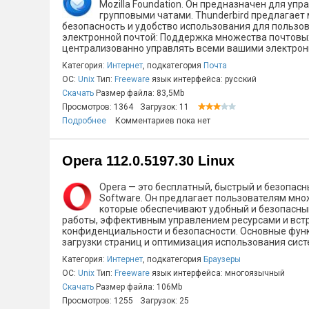
Mozilla Foundation. Он предназначен для упр
групповыми чатами. Thunderbird предлагает
безопасность и удобство использования для пользов
электронной почтой: Поддержка множества почтовых 
централизованно управлять всеми вашими электронн
Категория:
Интернет
, подкатегория
Почта
ОС:
Unix
Тип:
Freeware
язык интерфейса: русский
Скачать
Размер файла: 83,5Mb
Просмотров: 1364
Загрузок: 11
Подробнее
Комментариев пока нет
Opera 112.0.5197.30 Linux
Opera — это бесплатный, быстрый и безопас
Software. Он предлагает пользователям мно
которые обеспечивают удобный и безопасный 
работы, эффективным управлением ресурсами и вс
конфиденциальности и безопасности. Основные функ
загрузки страниц и оптимизация использования систе
Категория:
Интернет
, подкатегория
Браузеры
ОС:
Unix
Тип:
Freeware
язык интерфейса: многоязычный
Скачать
Размер файла: 106Mb
Просмотров: 1255
Загрузок: 25