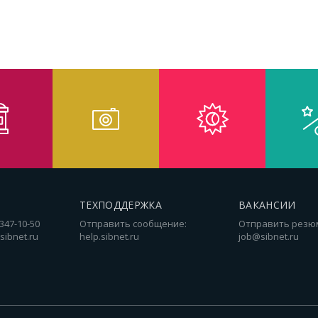
ТЕХПОДДЕРЖКА
ВАКАНСИИ
 347-10-50
Отправить сообщение:
Отправить резю
sibnet.ru
help.sibnet.ru
job@sibnet.ru