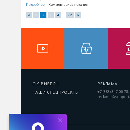
Подробнее
Комментариев пока нет
«
1
2
3
4
...
72
»
О SIBNET.RU
РЕКЛАМА
+7 (383) 347-06-78,
НАШИ СПЕЦПРОЕКТЫ
reclame@support.