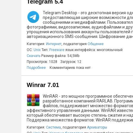
Telegram 5.4
Telegram Desktop - это десктопная версия о
предоставляющая широкие возможности для
сообщениями и медиафайлами: Пользовател
фотографиями, видеозаписями, аудиофайлами и дру
упрощения использования аккаунты пользователей 
авторизационного SMS-сообщения. Шифрование данны
Категория:
Интернет
, подкатегория
Общение
ОС:
Unix
Тип:
Freeware
язык интерфейса: многоязычный
Скачать
Размер файла: 54,5Mb
Просмотров: 1028
Загрузок: 12
Подробнее
Комментариев пока нет
Winrar 7.01
WinRAR - это мощное программное обеспечен
разработанное компанией RARLAB. Программ
файлов, поддерживает множество форматов 
эффективного управления данными. WinRAR известен
который обеспечивает высокую степень сжатия и н
Поддержка множества форматов: WinRAR поддержива
Категория:
Система
, подкатегория
Архиваторы