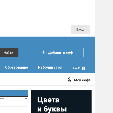
Вход
Добавить софт
Найти
Образование
Рабочий стол
Еще
Мой софт