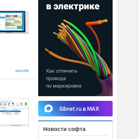
жалоба
Sibnet.ru в MAX
Новости софта