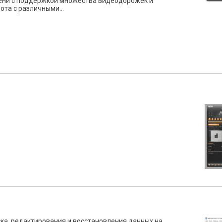
ени с поддержкой множества видеодорожек и
та с различными...
ка, редактирования и восстановления данных на