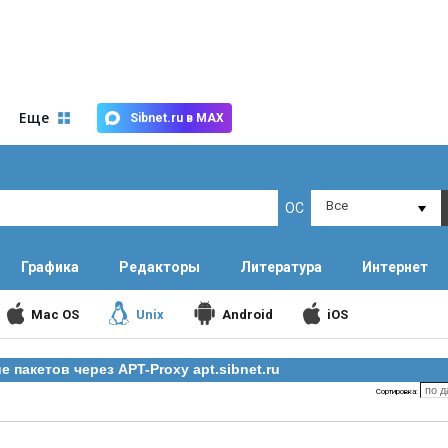
Еще
Sibnet.ru в MAX
Все
ОС
Графика
Редакторы
Литература
Интернет
Mac OS
Unix
Android
iOS
 пакетов через APT-Proxy apt.sibnet.ru
Сортировка: