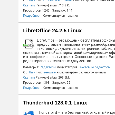
ОС:
Unix
Тип:
Условно-бесплатно
язык интерфейса: многояз
Скачать
Размер файла: 713,3 Kb
Просмотров: 1246
Загрузок: 144
Подробнее
Комментариев пока нет
LibreOffice 24.2.5 Linux
LibreOffice — это мощный бесплатный офисн
предоставляет пользователям разнообразны
текстовых документов, электронных таблиц, п
является отличной альтернативой коммерческим офис
и в профессиональных целях. Основные функции: Writ
редактирования текстовых документов...
Категория:
Редакторы
, подкатегория
Текстовые редакторы
ОС:
Unix
Тип:
Freeware
язык интерфейса: многоязычный
Скачать
Размер файла: 203,5Mb
Просмотров: 1393
Загрузок: 55
Подробнее
Комментариев пока нет
Thunderbird 128.0.1 Linux
Thunderbird — это бесплатный, открытый и 