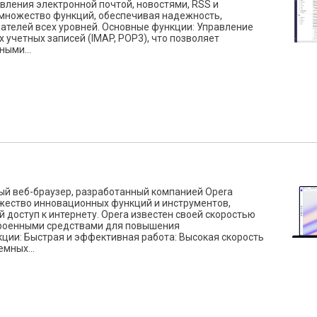
авления электронной почтой, новостями, RSS и
 множество функций, обеспечивая надежность,
ателей всех уровней. Основные функции: Управление
учетных записей (IMAP, POP3), что позволяет
ыми...
ный веб-браузер, разработанный компанией Opera
жество инновационных функций и инструментов,
доступ к интернету. Opera известен своей скоростью
троенными средствами для повышения
ции: Быстрая и эффективная работа: Высокая скорость
мных...