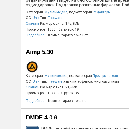
редактирования видео на многослойной шкале врем
аудиодорожек. Поддержка различных форматов: Рабо
Категория:
Мультимедиа
, подкатегория
Редакторы
ОС:
Unix
Тип:
Freeware
Скачать
Размер файла: 145,3Mb
Просмотров: 1330
Загрузок: 19
Подробнее
Комментариев пока нет
Aimp 5.30
Категория:
Мультимедиа
, подкатегория
Проигрыватели
ОС:
Unix
Тип:
Freeware
язык интерфейса: многоязычный
Скачать
Размер файла: 21,6Mb
Просмотров: 1077
Загрузок: 35
Подробнее
Комментариев пока нет
DMDE 4.0.6
DMDE - это эффективная программа для поис