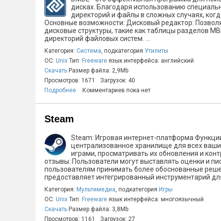
дисках. Благодаря использованию специаль
директорий и файлы в сложных случаях, ког
Основные возможности: Дисковый редактор: Позвол
дисковые структуры, такие как таблицы разделов MB
директорий файловых систем. ...
Категория:
Система
, подкатегория
Утилиты
ОС:
Unix
Тип:
Freeware
язык интерфейса: английский
Скачать
Размер файла: 2,9Mb
Просмотров: 1671
Загрузок: 40
Подробнее
Комментариев пока нет
Steam
Steam: Игровая интернет-платформа Функции
централизованное хранилище для всех ваши
играми, просматривать их обновления и кон
отзывы: Пользователи могут выставлять оценки и пис
пользователям принимать более обоснованные решен
предоставляет интегрированный инструментарий для
Категория:
Мультимедиа
, подкатегория
Игры
ОС:
Unix
Тип:
Freeware
язык интерфейса: многоязычный
Скачать
Размер файла: 3,8Mb
Просмотров: 1161
Загрузок: 27