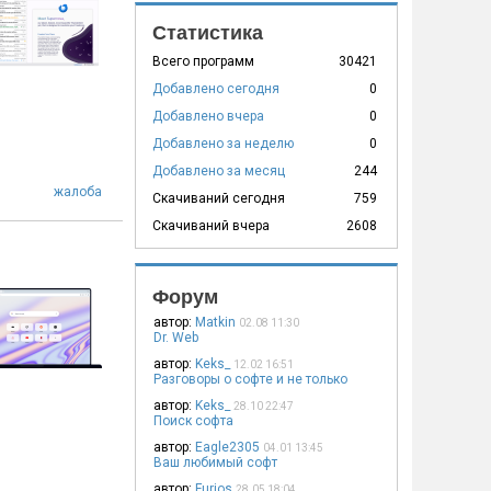
Статистика
Всего программ
30421
Добавлено сегодня
0
Добавлено вчера
0
Добавлено за неделю
0
Добавлено за месяц
244
жалоба
Скачиваний сегодня
759
Скачиваний вчера
2608
Форум
автор:
Matkin
02.08 11:30
Dr. Web
автор:
Keks_
12.02 16:51
Разговоры о софте и не только
автор:
Keks_
28.10 22:47
Поиск софта
автор:
Eagle2305
04.01 13:45
Ваш любимый софт
автор:
Furios
28.05 18:04