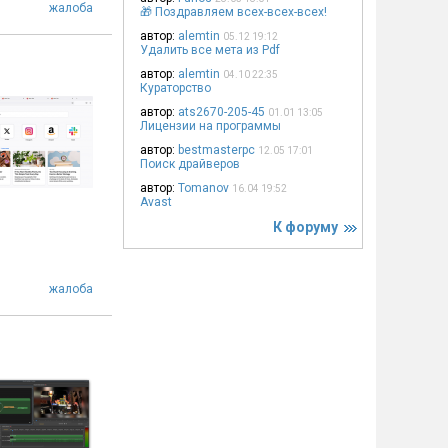
жалоба
🎁 Поздравляем всех-всех-всех!
автор:
alemtin
05.12 19:12
Удалить все мета из Pdf
автор:
alemtin
04.10 22:35
Кураторство
автор:
ats2670-205-45
01.01 13:05
Лицензии на программы
автор:
bestmasterpc
12.05 17:01
Поиск драйверов
автор:
Tomanov
16.04 19:52
Avast
К форуму
жалоба