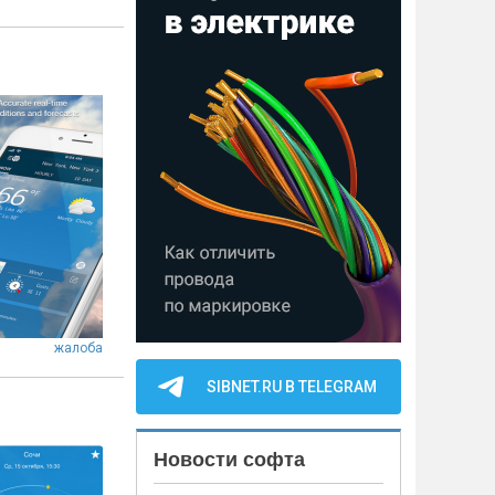
жалоба
SIBNET.RU В TELEGRAM
Новости софта