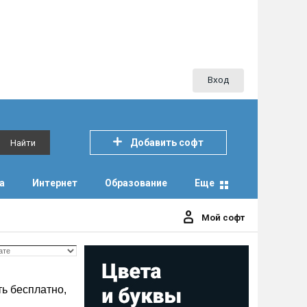
Вход
Добавить софт
Найти
а
Интернет
Образование
Еще
Мой софт
ь бесплатно,