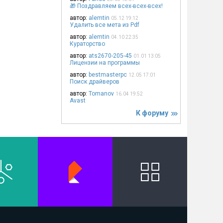
🎁 Поздравляем всех-всех-всех!
автор:
alemtin
05.12 19:12
Удалить все мета из Pdf
автор:
alemtin
04.10 22:35
Кураторство
автор:
ats2670-205-45
01.01 13:05
Лицензии на программы
автор:
bestmasterpc
12.05 17:01
Поиск драйверов
автор:
Tomanov
16.04 19:52
Avast
К форуму