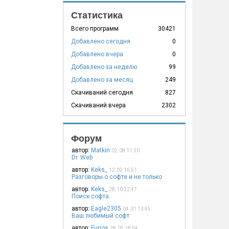
Статистика
Всего программ
30421
Добавлено сегодня
0
Добавлено вчера
0
Добавлено за неделю
99
Добавлено за месяц
249
Скачиваний сегодня
827
Скачиваний вчера
2302
Форум
автор:
Matkin
02.08 11:30
Dr. Web
автор:
Keks_
12.02 16:51
Разговоры о софте и не только
автор:
Keks_
28.10 22:47
Поиск софта
автор:
Eagle2305
04.01 13:45
Ваш любимый софт
автор:
Furios
28.05 18:04