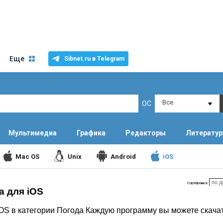
Еще
Sibnet.ru в Telegram
Все
ОС
Мультимедиа
Графика
Редакторы
Литератур
Mac OS
Unix
Android
iOS
Сортировка:
а для iOS
OS в категории Погода Каждую программу вы можете скачат