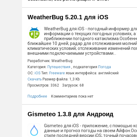
WeatherBug 5.20.1 для iOS
WeatherBug для iOS - погодный информер дл
информации о текущих погодных условиях, а 
приближении погодного катаклизма.Особенно
ближайшее 10 дней; радар для отслеживания молний 
климатических условий; отслеживание изменений по
внешними подключаемыми устройствами...
Разработчик: WeatherBug
Категория:
Путешествия
, подкатегория
Погода
ОС:
iOS
Тип:
Freeware
язык интерфейса: английский
Скачать
Размер файла: 1,3 Kb
Просмотров: 3362
Загрузок: 68
Подробнее
Комментариев пока нет
Gismeteo 1.3.8 для Андроид
Gismeteo для iOS - приложение, с помощью к
данные и прогноз погоды на своем Айфон.Ос
стиле последней версии iOS; точный почасово