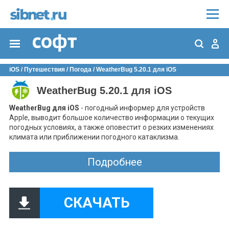
iOS
/
Путешествия
/
Погода
/ WeatherBug 5.20.1 для iOS
WeatherBug 5.20.1 для iOS
WeatherBug для iOS
- погодный информер для устройств
Apple, выводит большое количество информации о текущих
погодных условиях, а также оповестит о резких изменениях
климата или приближении погодного катаклизма.
Особенности:
Подробнее
отображает текущую погоду и ее прогноз на
ближайшее 10 дней;
радар для отслеживания молний поблизости;
18 погодных карт для визуализации климатических
СКАЧАТЬ
условий;
отслеживание изменений погоды в режиме реального
времени;