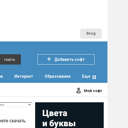
Вход
Добавить софт
Найти
ра
Интернет
Образование
Еще
Мой софт
ете скачать