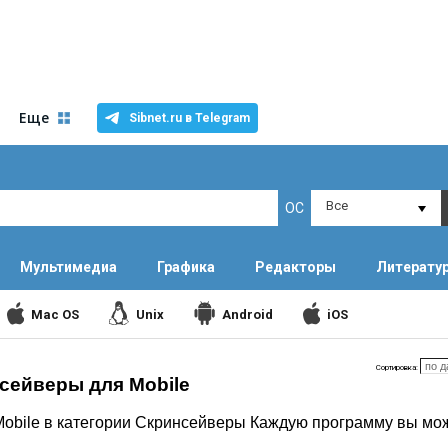
Еще
Sibnet.ru в Telegram
Все
ОС
Мультимедиа
Графика
Редакторы
Литерату
Mac OS
Unix
Android
iOS
Сортировка:
сейверы для Mobile
obile в категории Скринсейверы Каждую программу вы мож