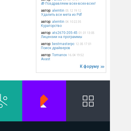
🎁 Поздравляем всех-всех-всех!
автор:
alemtin
05.12 19:12
Удалить все мета из Pdf
автор:
alemtin
04.10 22:35
Кураторство
автор:
ats2670-205-45
01.01 13:05
Лицензии на программы
автор:
bestmasterpc
12.05 17:01
Поиск драйверов
автор:
Tomanov
16.04 19:52
Avast
К форуму