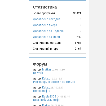
Статистика
Всего программ
30421
Добавлено сегодня
0
Добавлено вчера
0
Добавлено за неделю
0
Добавлено за месяц
249
Скачиваний сегодня
1788
Скачиваний вчера
2167
Форум
автор:
Matkin
02.08 11:30
Dr. Web
автор:
Keks_
12.02 16:51
Разговоры о софте и не только
автор:
Keks_
28.10 22:47
Поиск софта
автор:
Eagle2305
04.01 13:45
Ваш любимый софт
автор:
Furios
28.05 18:04