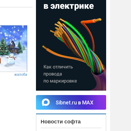
жалоба
Sibnet.ru в MAX
Новости софта