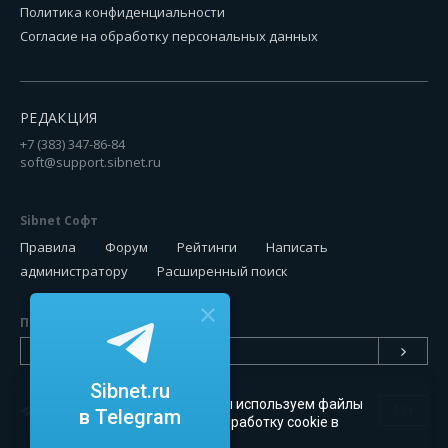
Политика конфиденциальности
Согласие на обработку персональных данных
РЕДАКЦИЯ
+7 (383) 347-86-84
soft@support.sibnet.ru
Sibnet Софт
Правила
Форум
Рейтинги
Написать
администратору
Расширенный поиск
Подписаться на новинки
Sibnet.ru
Чтобы сайт был удобным, мы используем файлы
18+
в Telegram
cookie
. Можете запретить обработку cookie в
настройках браузера