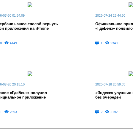
6-07-30 01:54:09
2026-07-24 23:44:50
ербанк нашел способ вернуть
Официальное прил
ои приложения на iPhone
«ГдеБенз» появило
0
4149
1
2349
6-07-20 20:15:10
2026-07-18 20:59:33
рвис «ГдеБенз» получил
«Яндекс» улучшил 
ициальное приложение
без очередей
1
2393
2
2192