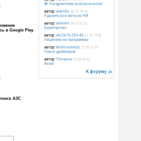
🎁 Поздравляем всех-всех-всех!
автор:
alemtin
05.12 19:12
Удалить все мета из Pdf
автор:
alemtin
04.10 22:35
ожение
Кураторство
сь в Google Play
автор:
ats2670-205-45
01.01 13:05
Лицензии на программы
автор:
bestmasterpc
12.05 17:01
Поиск драйверов
автор:
Tomanov
16.04 19:52
Avast
К форуму
поиск АЗС