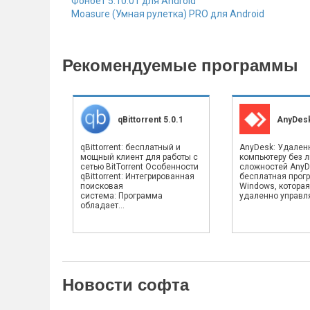
Фонбет 5.10.01 для Android
Moasure (Умная рулетка) PRO для Android
Рекомендуемые программы
qBittorrent 5.0.1
AnyDesk
qBittorrent: бесплатный и
AnyDesk: Удален
мощный клиент для работы с
компьютеру без 
сетью BitTorrent Особенности
сложностей AnyD
qBittorrent: Интегрированная
бесплатная прог
поисковая
Windows, которая
система: Программа
удаленно управлят
обладает...
Новости софта