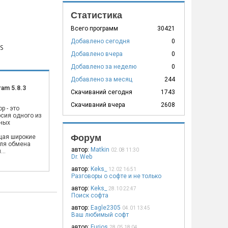
Статистика
Всего программ
30421
Добавлено сегодня
0
S
Добавлено вчера
0
Добавлено за неделю
0
Добавлено за месяц
244
ram 5.8.3
Скачиваний сегодня
1743
Скачиваний вчера
2608
p - это
сия одного из
ных
,
Форум
щая широкие
ля обмена
автор:
Matkin
02.08 11:30
..
Dr. Web
автор:
Keks_
12.02 16:51
Разговоры о софте и не только
автор:
Keks_
28.10 22:47
Поиск софта
автор:
Eagle2305
04.01 13:45
Ваш любимый софт
автор:
Furios
28.05 18:04