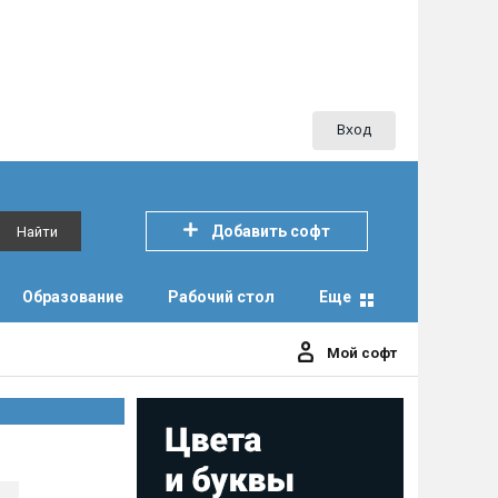
Вход
Добавить софт
Найти
Образование
Рабочий стол
Еще
Мой софт