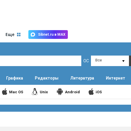
Еще
Sibnet.ru в MAX
Все
ОС
Графика
Редакторы
Литература
Интернет
Mac OS
Unix
Android
iOS