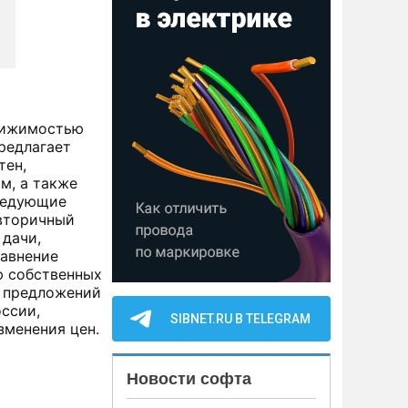
вижимостью
редлагает
тен,
м, а также
ледующие
 вторичный
 дачи,
равнение
ю собственных
р предложений
оссии,
SIBNET.RU В TELEGRAM
зменения цен.
Новости софта