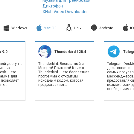
Музыка для тренировок
Диктофон
XHub Video Downloader
Windows
Mac OS
Unix
Android
iO
 9.0
Thunderbird 128.4
Teleg
ный доступ к
Thunderbird: Бесплатный и
Telegram Deskto
лишних
Мощный Почтовый Клиент
десктопная вер
esk — это
Thunderbird — это бесплатная
самых популяр
рамма для
программа с открытым
мессенджеров
 позволяет
исходным кодом, которая
предоставляю
ь...
предоставляет...
возможности д
сообщениями и.