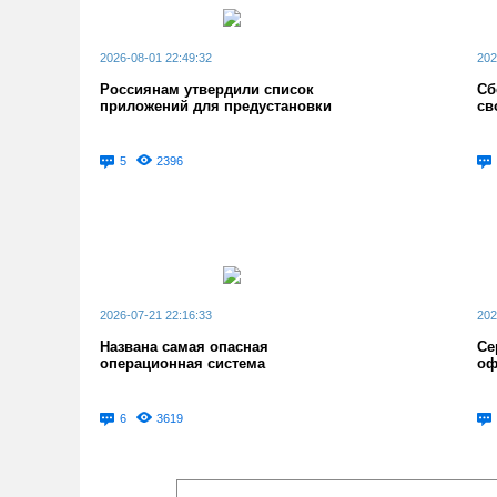
2026-08-01 22:49:32
202
Россиянам утвердили список
Сб
приложений для предустановки
св
5
2396
2026-07-21 22:16:33
202
Названа самая опасная
Се
операционная система
оф
6
3619