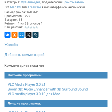
Категория:
Мультимедиа
, подкатегория
Проигрыватели
стримить контент на телевизоры, игровые приставки,
ОС:
Mac OS
Тип:
Freeware
язык интерфейса: английский
смартфоны, планшеты и другие устройства,
Размер файла: 168,2Mb
подключенные к домашней сети.
Просмотров: 1229
Простота настройки:
Легкий процесс установки и
Загрузок: 13
настройки UMS для быстрого запуска стриминга
Рейтинг:
1
из
5
| голосов
1
медиа-контента.
Ваш рейтинг:
Медиа-библиотека и плейлисты:
Возможность
организации медиа-библиотеки и создания плейлистов
для удобного доступа к контенту.
Жалоба
Транскодирование и потоковая
передача:
Автоматическое транскодирование файлов,
Добавить комментарий
если устройство не поддерживает определенный
формат, обеспечивая совместимость и плавность
воспроизведения.
Комментариев пока нет
Поддержка различных устройств:
UMS совместим с
различными устройствами, включая Sony PlayStation,
Похожие программы:
Xbox, Samsung Smart TV, LG Smart TV, Android и другие.
Кроссплатформенность:
Поддержка установки и
VLC Media Player 3.0.21
использования UMS на операционных системах
Boom 3D: Audio Enhancer with 3D Surround Sound
Windows, macOS и Linux.
VLC media player 3.0.10 для Mac
Расширенные настройки и параметры:
Возможность
настройки качества потока, скорости передачи данных
Лучшие программы:
и других параметров для оптимального использования