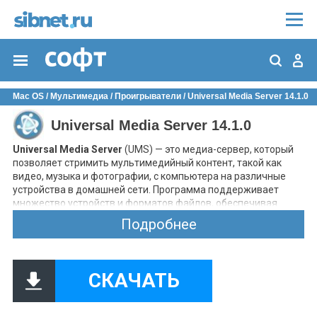
Mac OS
/
Мультимедиа
/
Проигрыватели
/ Universal Media Server 14.1.0
Universal Media Server 14.1.0
Universal Media Server
(UMS) — это медиа-сервер, который
позволяет стримить мультимедийный контент, такой как
видео, музыка и фотографии, с компьютера на различные
устройства в домашней сети. Программа поддерживает
множество устройств и форматов файлов, обеспечивая
удобный доступ к медиа-библиотеке с любого
Подробнее
подключенного устройства.
Основные функции:
Поддержка мультимедийных форматов:
UMS
поддерживает широкий спектр форматов видео, аудио
СКАЧАТЬ
и изображений, включая MKV, MP4, AVI, MP3, FLAC, JPEG
и другие.
Стриминг на различные устройства:
Возможность