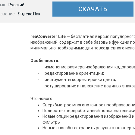
ык:
Русский
СКАЧАТЬ
азвание:
Яндекс.Пак
reaConverter
Lite
— бесплатная версия популярног
изображений, содержит в себе базовые функции по
минимально необходимые для повседневного испо
Особенности:
изменение размера изображения, кадрирова
·
редактирование ориентации;
·
инструменты корректировки цвета;
·
ретуширование и наложение водяных знако
·
Что нового:
Сверхбыстрое многопоточное преобразован
Полностью переработанный пользовательски
Новые опции редактирования изображений и
фильтры
Новые способы сохранить результат конверс