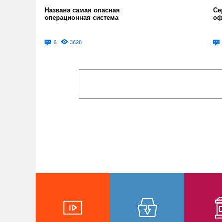
Названа самая опасная
Се
операционная система
оф
6
3628