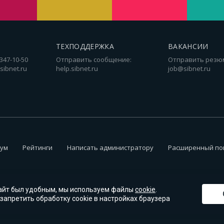
ТЕХПОДДЕРЖКА
ВАКАНСИИ
 347-10-50
Отправить сообщение:
Отправить резю
sibnet.ru
help.sibnet.ru
job@sibnet.ru
ум
Рейтинги
Написать администратору
Расширенный по
айт был удобным, мы используем файлы
cookie
.
запретить обработку cookie в настройках браузера