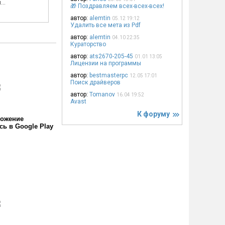
..
🎁 Поздравляем всех-всех-всех!
автор:
alemtin
05.12 19:12
Удалить все мета из Pdf
автор:
alemtin
04.10 22:35
Кураторство
автор:
ats2670-205-45
01.01 13:05
Лицензии на программы
автор:
bestmasterpc
12.05 17:01
Поиск драйверов
автор:
Tomanov
16.04 19:52
Avast
К форуму
ожение
сь в Google Play