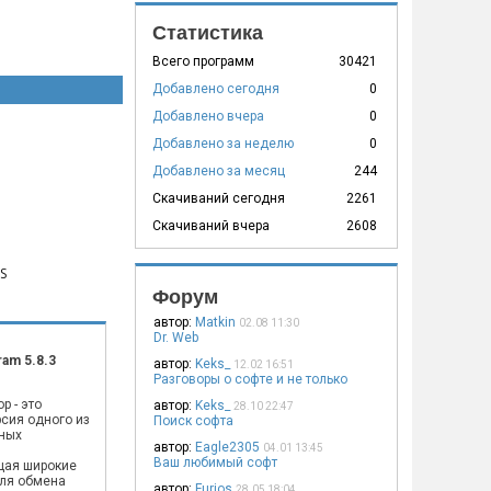
Статистика
Всего программ
30421
Добавлено сегодня
0
Добавлено вчера
0
Добавлено за неделю
0
Добавлено за месяц
244
Скачиваний сегодня
2261
Скачиваний вчера
2608
S
Форум
автор:
Matkin
02.08 11:30
Dr. Web
ram 5.8.3
автор:
Keks_
12.02 16:51
Разговоры о софте и не только
p - это
автор:
Keks_
28.10 22:47
сия одного из
Поиск софта
ных
автор:
Eagle2305
04.01 13:45
,
Ваш любимый софт
щая широкие
ля обмена
автор:
Furios
28.05 18:04