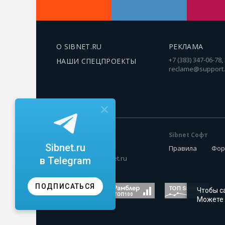
О SIBNET.RU
РЕКЛАМА
+7 (383) 347-06-78,
НАШИ СПЕЦПРОЕКТЫ
reclame@support.
Sibnet Софт
РЕДАКЦИЯ
Sibnet.ru
Правила
Фор
+7 (383) 347-86-84
soft@support.sibnet.ru
в Telegram
ПОДПИСАТЬСЯ
Чтобы с
Можете 