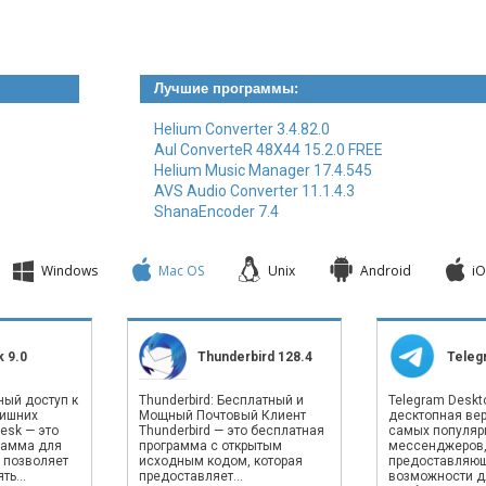
Лучшие программы:
Helium Converter 3.4.82.0
AuI ConverteR 48X44 15.2.0 FREE
Helium Music Manager 17.4.545
AVS Audio Converter 11.1.4.3
ShanaEncoder 7.4
Windows
Mac OS
Unix
Android
iO
 9.0
Thunderbird 128.4
Teleg
ный доступ к
Thunderbird: Бесплатный и
Telegram Deskto
лишних
Мощный Почтовый Клиент
десктопная вер
esk — это
Thunderbird — это бесплатная
самых популяр
рамма для
программа с открытым
мессенджеров
 позволяет
исходным кодом, которая
предоставляю
ь...
предоставляет...
возможности д