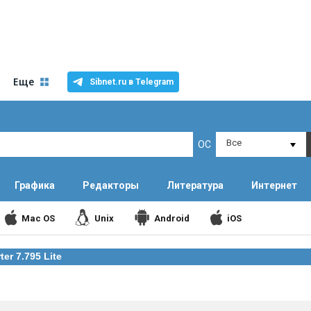
Еще
Sibnet.ru в Telegram
Все
ОС
Графика
Редакторы
Литература
Интернет
Mac OS
Unix
Android
iOS
er 7.795 Lite