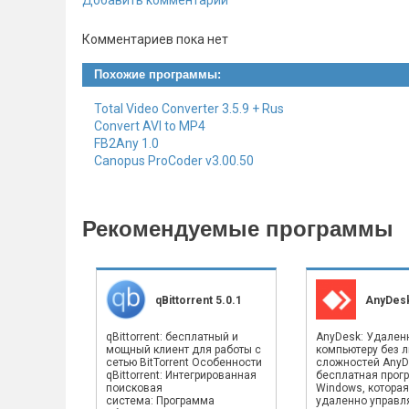
Добавить комментарий
Комментариев пока нет
Похожие программы:
Total Video Converter 3.5.9 + Rus
Convert AVI to MP4
FB2Any 1.0
Canopus ProCoder v3.00.50
Рекомендуемые программы
qBittorrent 5.0.1
AnyDesk
qBittorrent: бесплатный и
AnyDesk: Удален
мощный клиент для работы с
компьютеру без 
сетью BitTorrent Особенности
сложностей AnyD
qBittorrent: Интегрированная
бесплатная прог
поисковая
Windows, которая
система: Программа
удаленно управлят