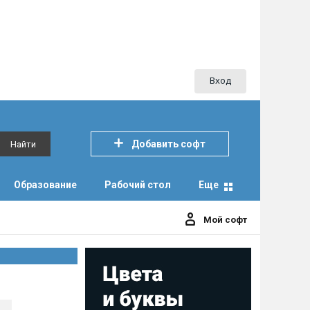
Вход
Добавить софт
Найти
Образование
Рабочий стол
Еще
Мой софт