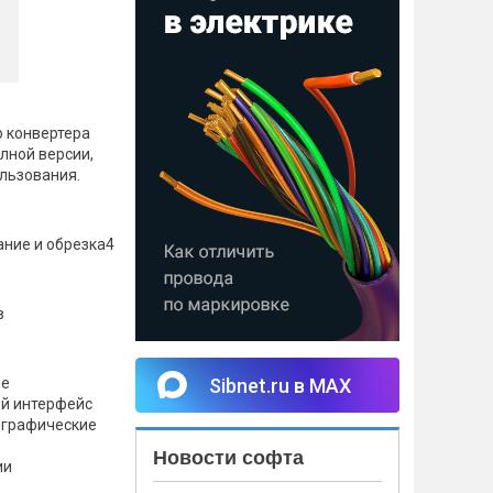
о конвертера
лной версии,
льзования.
ние и обрезка4
в
Sibnet.ru в MAX
ие
й интерфейс
 графические
Новости софта
ии