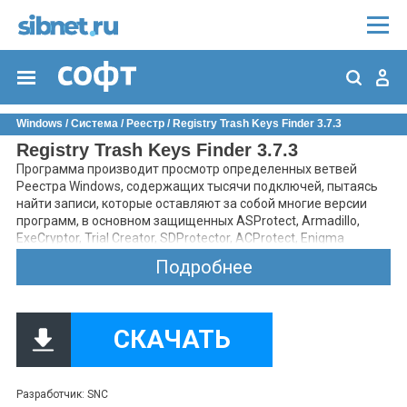
Windows
/
Система
/
Реестр
/ Registry Trash Keys Finder 3.7.3
Registry Trash Keys Finder 3.7.3
Программа производит просмотр определенных ветвей
Реестра Windows, содержащих тысячи подключей, пытаясь
найти записи, которые оставляют за собой многие версии
программ, в основном защищенных ASProtect, Armadillo,
ExeCryptor, Trial Creator, SDProtector, ACProtect, Enigma
Protector, SVK Protect, Visual Protect, ExeShield, 1Way, PCGuard
Подробнее
и Obsidium.
СКАЧАТЬ
Разработчик: SNC