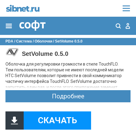
PDA
/
Система
/
Оболочки
/ SetVolume 0.5.0
SetVolume 0.5.0
Оболочка для регулировки громкости в стиле TouchFLO.
Тем пользователям, которые не имеют последней модели
HTC SetVolume позволит привнести в свой коммуникатор
частичку интерфейса TouchFLO. SetVolume достаточно
запустить один раз, и после этого приложение заменит
стандартную оболочку, так что при нажатии на клавиши
Подробнее
увеличения или уменьшения громкости вы будете видеть не
всплывающее небольшое окно громкости WM, а
полноэкранный интерфейс с большой шкалой регулировки
громкости, кнопками «+» и «-», а также клавишей перехода в
СКАЧАТЬ
режим «вибро».