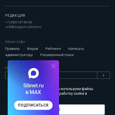
РЕДАКЦИЯ
+7 (383) 347-86-84
soft@support.sibnet.ru
Sibnet Софт
Правила
Форум
Рейтинги
Написать
администратору
Расширенный поиск
Подписаться на новинки
Sibnet.ru
Чтобы сайт был удобным, мы используем файлы
18+
в MAX
cookie
. Можете запретить обработку cookie в
настройках браузера
ПОДПИСАТЬСЯ
OK