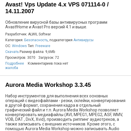
Avast! Vps Update 4.x VPS 071114-0 /
14.11.2007
Обновление вирусной базы антивирусных программ
Avast!Home и Avast Pro версий 4.1 и выше.
Разработчик: ALWIL Softwar
Категория:
Безопасность
, подкатегория
Антивирусы
ОС:
Windows
Тип:
Freeware
Скачать
Размер файла: 9,6Mb
Просмотров: 3070
Загрузок: 72
Подробнее
Комментариев пока нет
жалоба
Aurora Media Workshop 3.3.45
Набор инструментов для выполнения всех основных
операций с видеофайлами - резки, склейки, конвертирования
в другой формат, сохранения кадра в отдельный
графический файл и т.п. Aurora Media Workshop позволяет
конвертировать медиафайлы (AVI, MPEG1, MPEG2, ASF, WMV,
VOB, DAT , DivX, Xvid), производить риппинг аудиотреков, а
также записывать с внешних источников. Кроме этого, с
помощью Aurora Media Workshop можно записывать Audio