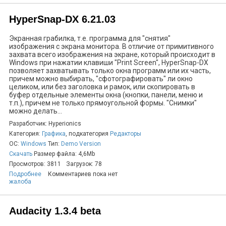
HyperSnap-DX 6.21.03
Экранная грабилка, т.е. программа для "снятия"
изображения с экрана монитора. В отличие от примитивного
захвата всего изображения на экране, который происходит в
Windows при нажатии клавиши "Print Screen", HyperSnap-DX
позволяет захватывать только окна программ или их часть,
причем можно выбирать, "сфотографировать" ли окно
целиком, или без заголовка и рамок, или скопировать в
буфер отдельные элементы окна (кнопки, панели, меню и
т.п.), причем не только прямоугольной формы. "Снимки"
можно делать...
Разработчик: Hyperionics
Категория:
Графика
, подкатегория
Редакторы
ОС:
Windows
Тип:
Demo Version
Скачать
Размер файла: 4,6Mb
Просмотров: 3811
Загрузок: 78
Подробнее
Комментариев пока нет
жалоба
Audacity 1.3.4 beta