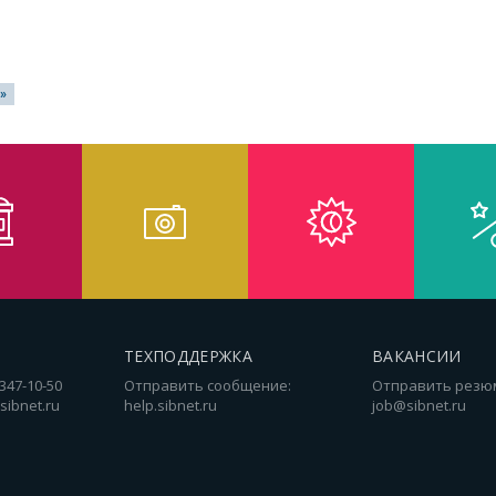
»
ТЕХПОДДЕРЖКА
ВАКАНСИИ
 347-10-50
Отправить сообщение:
Отправить резю
sibnet.ru
help.sibnet.ru
job@sibnet.ru