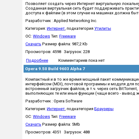
Позволяет создать через Интернет виртуальную локальну
Созданная виртуальная сеть будет поддерживать практи
доступа к файлам (в этом случае на машинах должна быть
Разработчик : Applied Networking Inc.
Категория:
Интернет
, подкатегория
Утилиты
OC:
Windows
Тип:
Freeware
Скачать
Размер файла: 987,2 Kb
Просмотров: 4598 Загрузок: 228
Подробнее
Комментариев пока нет
Opera 9.50 Build 9603 Alpha 7
Компактный и в то же время мощный пакет коммуникаци
интерфейсом (MDI), почтовой программы и модуля для по
встроенный загрузчик файлов, в т.ч. через сеть BitTorr
выполняющих те или иные функции (чаще всего - вывод 
Разработчик : Opera Software
Категория:
Интернет
, подкатегория
Браузеры
OC:
Windows
Тип:
Freeware
Скачать
Размер файла: 5Mb
Просмотров: 4351 Загрузок: 488