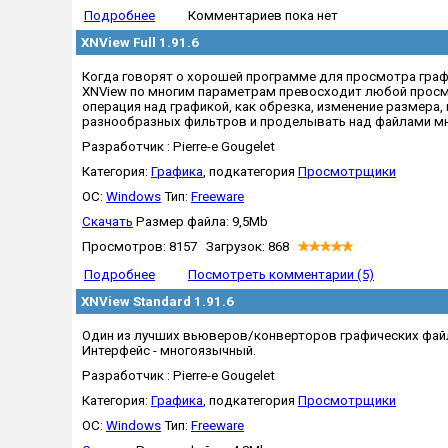
Подробнее
Комментариев пока нет
XNView Full 1.91.6
Когда говорят о хорошей программе для просмотра график
XNView по многим параметрам превосходит любой просм
операция над графикой, как обрезка, изменение размера,
разнообразных фильтров и проделывать над файлами мног
Разработчик : Pierre-e Gougelet
Категория:
Графика
, подкатегория
Просмотрщики
OC:
Windows
Тип:
Freeware
Скачать
Размер файла: 9,5Mb
Просмотров: 8157 Загрузок: 868
Подробнее
Посмотреть комментарии (5)
XNView Standard 1.91.6
Один из лучших вьюверов/конверторов графических файл
Интерфейс - многоязычный.
Разработчик : Pierre-e Gougelet
Категория:
Графика
, подкатегория
Просмотрщики
OC:
Windows
Тип:
Freeware