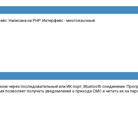
йс. Написана на PHP. Интерфейс - многоязычный.
м через последовательный или ИК порт, Bluetooth соединение. Прог
емя позволяет получать уведомления о приходе СМС и читать их на пе