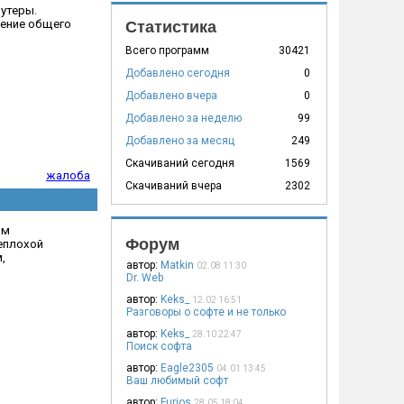
утеры.
ление общего
Статистика
Всего программ
30421
Добавлено сегодня
0
Добавлено вчера
0
Добавлено за неделю
99
Добавлено за месяц
249
Скачиваний сегодня
1569
жалоба
Скачиваний вчера
2302
ым
Форум
неплохой
,
автор:
Matkin
02.08 11:30
Dr. Web
автор:
Keks_
12.02 16:51
Разговоры о софте и не только
автор:
Keks_
28.10 22:47
Поиск софта
автор:
Eagle2305
04.01 13:45
Ваш любимый софт
автор:
Furios
28.05 18:04