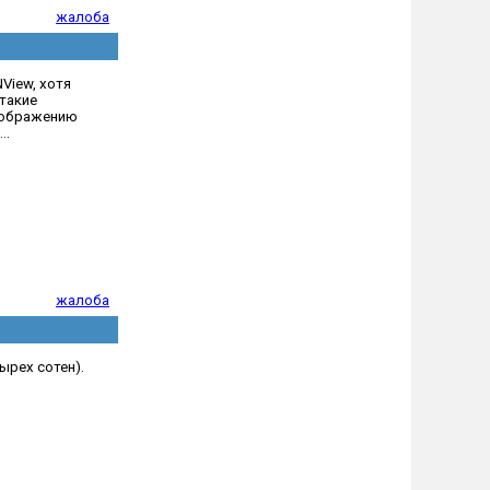
жалоба
View, хотя
такие
изображению
..
жалоба
рех сотен).