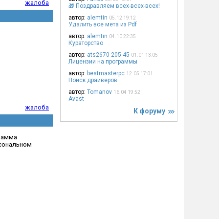
жалоба
🎁 Поздравляем всех-всех-всех!
автор:
alemtin
05.12 19:12
Удалить все мета из Pdf
автор:
alemtin
04.10 22:35
Кураторство
автор:
ats2670-205-45
01.01 13:05
Лицензии на программы
автор:
bestmasterpc
12.05 17:01
Поиск драйверов
автор:
Tomanov
16.04 19:52
Avast
жалоба
К форуму
рамма
рсональном