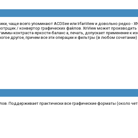
и, чаще всего упоминают ACDSee или IrfanView и довольно редко - XN
отрщик / конвертор графических файлов. XnView может производить 
 гаммы-контраста-яркости-баланс а, печать, допускает применение к 
ое другое, причем все эти операции и фильтры (в любом сочетании) .
ов. Поддерживает практически все графические форматы (около четы