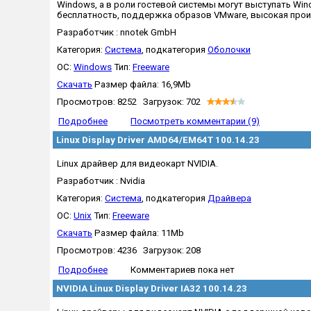
Windows, а в роли гостевой системы могут выступать Win
бесплатность, поддержка образов VMware, высокая прои
Разработчик : nnotek GmbH
Категория:
Система
, подкатегория
Оболочки
OC:
Windows
Тип:
Freeware
Скачать
Размер файла: 16,9Mb
Просмотров: 8252 Загрузок: 702
Подробнее
Посмотреть комментарии (9)
Linux Display Driver AMD64/EM64T 100.14.23
Linux драйвер для видеокарт NVIDIA.
Разработчик : Nvidia
Категория:
Система
, подкатегория
Драйвера
OC:
Unix
Тип:
Freeware
Скачать
Размер файла: 11Mb
Просмотров: 4236 Загрузок: 208
Подробнее
Комментариев пока нет
NVIDIA Linux Display Driver IA32 100.14.23