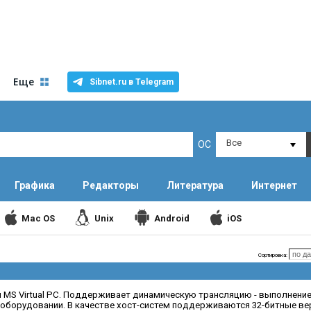
Еще
Sibnet.ru в Telegram
Все
ОС
Графика
Редакторы
Литература
Интернет
Mac OS
Unix
Android
iOS
Сортировка:
 и MS Virtual PC. Поддерживает динамическую трансляцию - выполнени
 оборудовании. В качестве хост-систем поддерживаются 32-битные вер