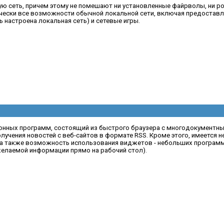
ю сеть, причем этому не помешают ни установленные файрволы, ни ро
чески все возможности обычной локальной сети, включая предостав
 настроена локальная сеть) и сетевые игры.
онных программ, состоящий из быстрого браузера с многодокументн
лучения новостей с веб-сайтов в формате RSS. Кроме этого, имеется 
ent, а также возможность использования виджетов - небольших программ
желаемой информации прямо на рабочий стол).