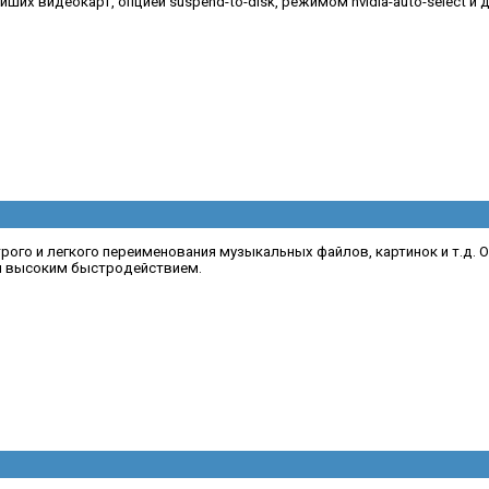
их видеокарт, опцией suspend-to-disk, режимом nvidia-auto-select и 
ыстрого и легкого переименования музыкальных файлов, картинок и т.д.
и высоким быстродействием.