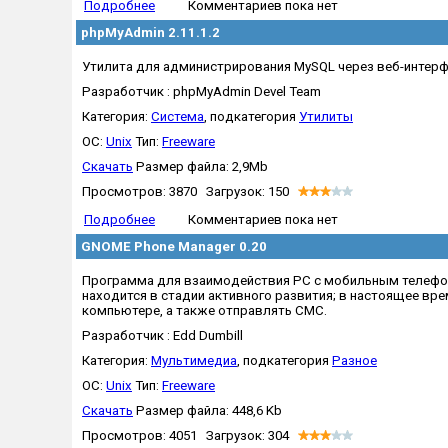
Подробнее
Комментариев пока нет
phpMyAdmin 2.11.1.2
Утилита для администрирования MySQL через веб-интерфе
Разработчик : phpMyAdmin Devel Team
Категория:
Система
, подкатегория
Утилиты
OC:
Unix
Тип:
Freeware
Скачать
Размер файла: 2,9Mb
Просмотров: 3870 Загрузок: 150
Подробнее
Комментариев пока нет
GNOME Phone Manager 0.20
Программа для взаимодействия PC с мобильным телефоно
находится в стадии активного развития; в настоящее вр
компьютере, а также отправлять СМС.
Разработчик : Edd Dumbill
Категория:
Мультимедиа
, подкатегория
Разное
OC:
Unix
Тип:
Freeware
Скачать
Размер файла: 448,6 Kb
Просмотров: 4051 Загрузок: 304