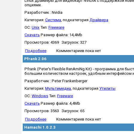
Linux драйверы для видеокарт NVIDIA с поддержкой новейш
опциями.
Разработчик : Nvidia
Категория:
Система
, подкатегория
Драйвера
OC:
Unix
Тип:
Freeware
Скачать
Размер файла: 14,4Mb
Просмотров: 4369 Загрузок: 327
Подробнее
Комментариев пока нет
Pfrank 2.06
Pfrank (Peter's Flexible RenAmiNg Kit) - программа для б
большим количеством настроек, удобным интерфейсом 
Разработчик : Peter Frankenberger
Категория:
Мультимедиа
, подкатегория
Утилиты
OC:
Windows
Тип:
Freeware
Скачать
Размер файла: 4,4Mb
Просмотров: 3563 Загрузок: 65
Подробнее
Комментариев пока нет
Hamachi 1.0.2.3