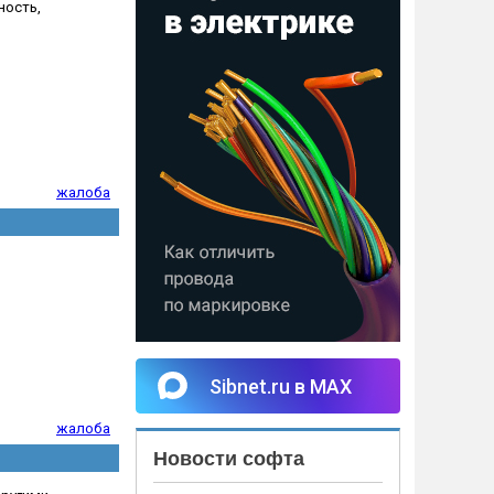
ность,
жалоба
Sibnet.ru в MAX
жалоба
Новости софта