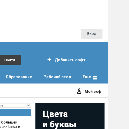
Вход
Добавить софт
Найти
Образование
Рабочий стол
Еще
Мой софт
е большей
сии Linux и