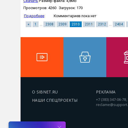
Скачать
Размер файла: 4,8Mb
Просмотров: 4260 Загрузок: 170
Подробнее
Комментариев пока нет
«
1
...
2308
2309
2310
2311
2312
...
2404
О SIBNET.RU
РЕКЛАМА
+7 (383) 347-06-78,
НАШИ СПЕЦПРОЕКТЫ
reclame@support.