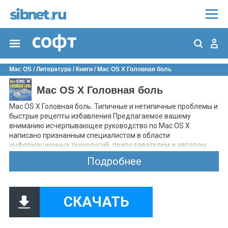
Mac OS
/
Литература
/
Книги
/ Mac OS X Головная боль
Mac OS X Головная боль
Mac OS X Головная боль. Типичные и нетипичные проблемы и
быстрые рецепты избавления Предлагаемое вашему
вниманию исчерпывающее руководство по Mac OS X
написано признанным специалистом в области
информационных технологий, преподавателем и автором
целого ряда бестселлеров Куртом Симмонсом. Здесь вы
Подробнее
найдете ответы на самые разные вопросы, начиная с
простых, связанных с настройкой интерфейса, до мучительно
сложных, затрагивающих аспекты программного,
аппаратного обеспечения и периферийного оборудования
СКАЧАТЬ