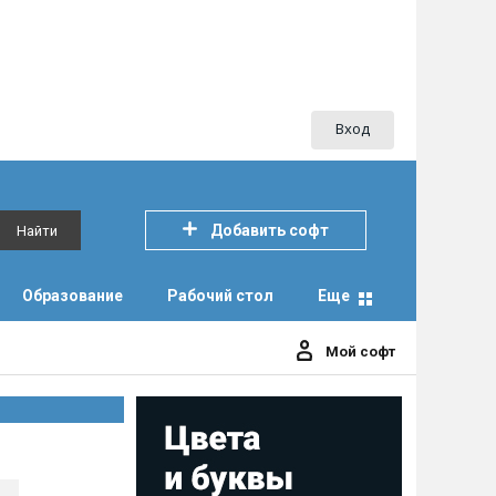
Вход
Добавить софт
Найти
Образование
Рабочий стол
Еще
Мой софт