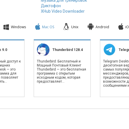
Музыка для тренировок
Диктофон
XHub Video Downloader
Windows
Mac OS
Unix
Android
iO
 9.0
Thunderbird 128.4
Teleg
ный доступ к
Thunderbird: Бесплатный и
Telegram Deskto
лишних
Мощный Почтовый Клиент
десктопная вер
esk — это
Thunderbird — это бесплатная
самых популяр
рамма для
программа с открытым
мессенджеров
 позволяет
исходным кодом, которая
предоставляю
ь...
предоставляет...
возможности д
сообщениями и.