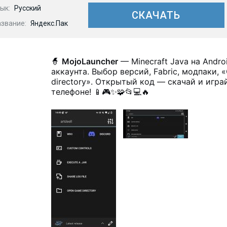
ык:
Русский
СКАЧАТЬ
азвание:
Яндекс.Пак
🧙
MojoLauncher
— Minecraft Java на Andro
аккаунта. Выбор версий, Fabric, модпаки,
directory». Открытый код — скачай и игра
телефоне! 📱🎮✨🧩📂💻🔥