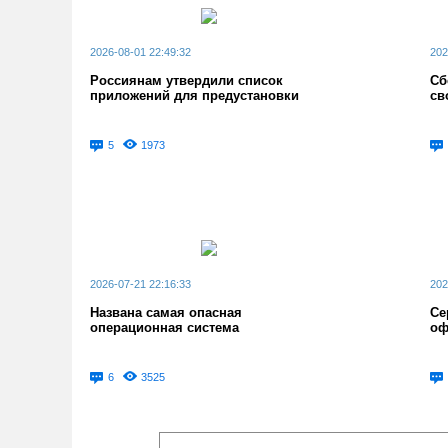
2026-08-01 22:49:32
202
Россиянам утвердили список
Сб
приложений для предустановки
св
5
1973
2026-07-21 22:16:33
202
Названа самая опасная
Се
операционная система
оф
6
3525