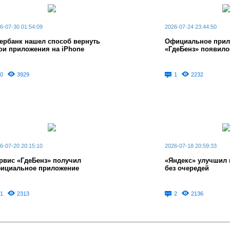
6-07-30 01:54:09
2026-07-24 23:44:50
ербанк нашел способ вернуть
Официальное прил
ои приложения на iPhone
«ГдеБенз» появило
0
3929
1
2232
6-07-20 20:15:10
2026-07-18 20:59:33
рвис «ГдеБенз» получил
«Яндекс» улучшил 
ициальное приложение
без очередей
1
2313
2
2136