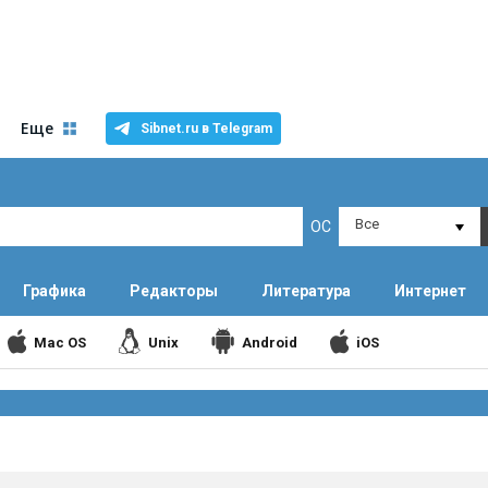
Еще
Sibnet.ru в Telegram
Все
ОС
Графика
Редакторы
Литература
Интернет
Mac OS
Unix
Android
iOS