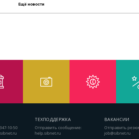
Ещё новости
ТЕХПОДДЕРЖКА
ВАКАНСИИ
 347-10-50
Отправить сообщение:
Отправить резю
sibnet.ru
help.sibnet.ru
job@sibnet.ru