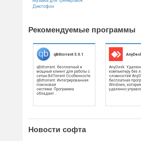
Музыка для тренировок
Диктофон
Рекомендуемые программы
qBittorrent 5.0.1
AnyDesk
qBittorrent: бесплатный и
AnyDesk: Удален
мощный клиент для работы с
компьютеру без 
сетью BitTorrent Особенности
сложностей AnyD
qBittorrent: Интегрированная
бесплатная прог
поисковая
Windows, которая
система: Программа
удаленно управлят
обладает...
Новости софта