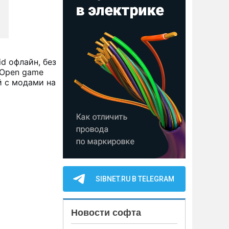
id офлайн, без
 «Open game
й с модами на
SIBNET.RU В TELEGRAM
Новости софта