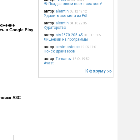
🎁 Поздравляем всех-всех-всех!
автор:
alemtin
05.12 19:12
Удалить все мета из Pdf
автор:
alemtin
04.10 22:35
ожение
Кураторство
сь в Google Play
автор:
ats2670-205-45
01.01 13:05
Лицензии на программы
автор:
bestmasterpc
12.05 17:01
Поиск драйверов
автор:
Tomanov
16.04 19:52
Avast
К форуму
поиск АЗС