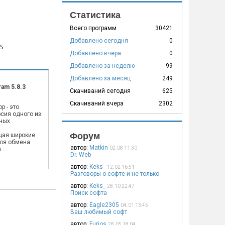
Статистика
Всего программ
30421
Добавлено сегодня
0
S
Добавлено вчера
0
Добавлено за неделю
99
Добавлено за месяц
249
ram 5.8.3
Скачиваний сегодня
625
Скачиваний вчера
2302
p - это
сия одного из
ных
,
Форум
щая широкие
ля обмена
автор:
Matkin
02.08 11:30
..
Dr. Web
автор:
Keks_
12.02 16:51
Разговоры о софте и не только
автор:
Keks_
28.10 22:47
Поиск софта
автор:
Eagle2305
04.01 13:45
Ваш любимый софт
автор:
Furios
28.05 18:04