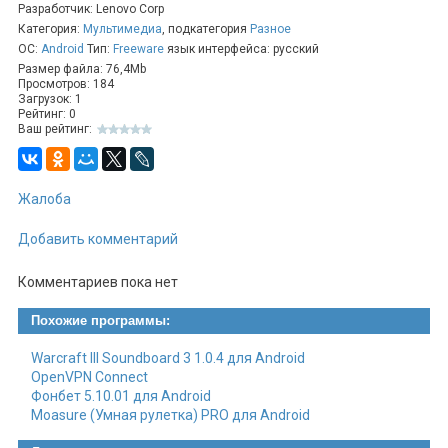
📁 Любые типы и размеры файлов
Разработчик: Lenovo Corp
Категория:
Мультимедиа
, подкатегория
Разное
🔗 Стабильное соединение
ОС:
Android
Тип:
Freeware
язык интерфейса: русский
🎨 Простой интерфейс
Размер файла: 76,4Mb
Просмотров: 184
Раньше SHAREit была частью прошивки MIUI от
Загрузок: 1
Xiaomi, а теперь доступна всем. Качайте и
Рейтинг: 0
делитесь моментально!
Ваш рейтинг:
Жалоба
Добавить комментарий
Комментариев пока нет
Похожие программы:
Warcraft III Soundboard 3 1.0.4 для Android
OpenVPN Connect
Фонбет 5.10.01 для Android
Moasure (Умная рулетка) PRO для Android