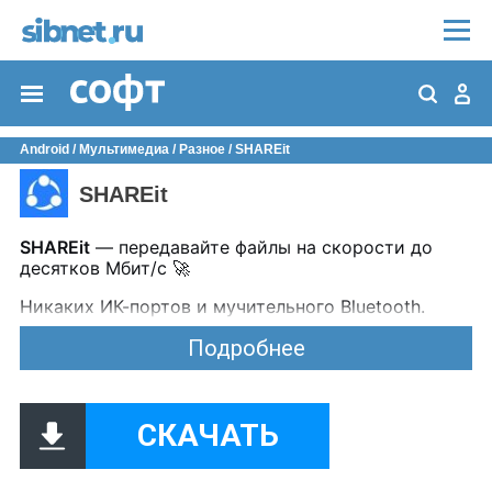
Android
/
Мультимедиа
/
Разное
/ SHAREit
SHAREit
SHAREit
— передавайте файлы на скорости до
десятков Мбит/с 🚀
Никаких ИК-портов и мучительного Bluetooth.
Приложение создаёт Wi-Fi точку доступа — и
Подробнее
файлы летят между Android-устройствами с
космической скоростью.
Что важно:
СКАЧАТЬ
📱 Работает между несколькими устройствами
💸 Бесплатно