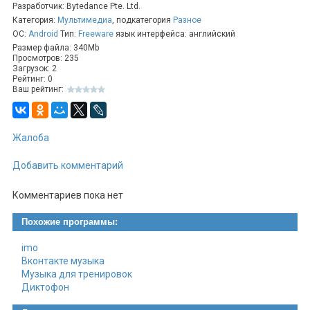
Разработчик: Bytedance Pte. Ltd.
красивые эффекты, которые превращают
Категория:
Мультимедиа
, подкатегория
Разное
обычное видео в маленький шедевр.
ОС:
Android
Тип:
Freeware
язык интерфейса: английский
Создавайте, вдохновляйтесь, удивляйте друзей.
Размер файла: 340Mb
Просмотров: 235
CapCut — это эстетика и колорит в каждом
Загрузок: 2
кадре.
Рейтинг: 0
Ваш рейтинг:
Жалоба
Добавить комментарий
Комментариев пока нет
Похожие программы:
imo
Вконтакте музыка
Музыка для тренировок
Диктофон