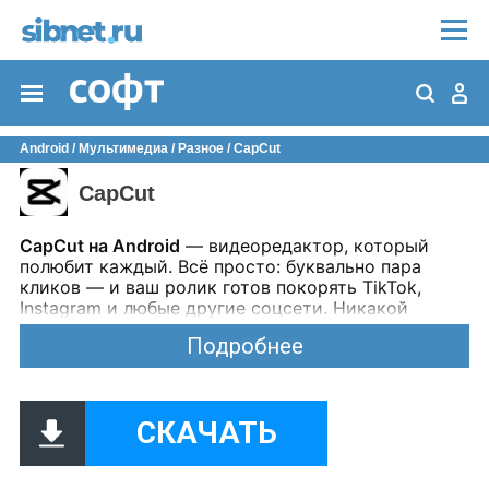
Android
/
Мультимедиа
/
Разное
/ CapCut
CapCut
CapCut на Android
— видеоредактор, который
полюбит каждый. Всё просто: буквально пара
кликов — и ваш ролик готов покорять TikTok,
Instagram и любые другие соцсети. Никакой
сложности — только удобство и удовольствие от
Подробнее
творчества.
Внутри:
быстрая обрезка и конвертация;
СКАЧАТЬ
удобное редактирование без зависаний;
лаконичные фильтры на любой вкус;