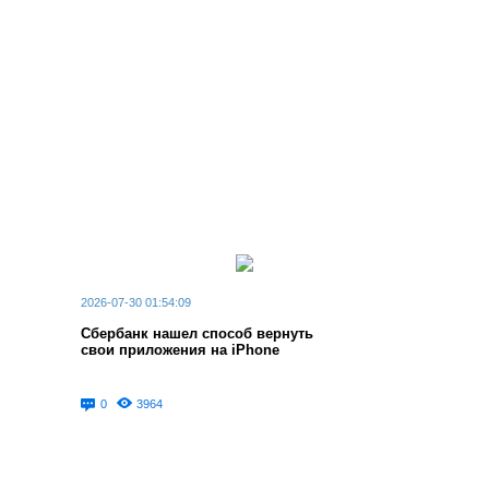
а художники получают голос в цифровом
пространстве. Присоединяйтесь к сообществу,
чтобы открывать, исследовать и поддерживать
современное искусство Среднего Запада! 🎨
Станьте частью движения, где каждое
произведение рассказывает историю, а каждый
художник находит своего зрителя.
2026-07-30 01:54:09
Сбербанк нашел способ вернуть
свои приложения на iPhone
0
3964