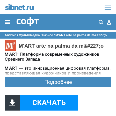
Android
/
Мультимедиа
/
Разное
/ M'ART arte na palma da m&#227;o
M'ART arte na palma da m&#227;o
M'ART: Платформа современных художников
Среднего Запада
M'ART
— это инновационная цифровая платформа,
представляющая художников и произведения
современного искусства из регионов Среднего
Подробнее
Запада. Доступная через мобильные приложения и
веб-версию, она создает пространство для
продвижения, исследований и взаимодействия с
искусством.
СКАЧАТЬ
Ключевые возможности: