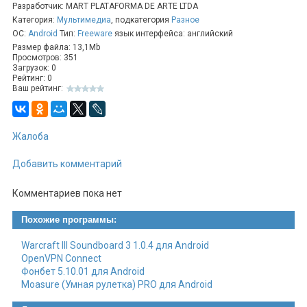
Разработчик: MART PLATAFORMA DE ARTE LTDA
👨‍🎨
Для художников
Категория:
Мультимедиа
, подкатегория
Разное
ОС:
Android
Тип:
Freeware
язык интерфейса: английский
Персональные профили
: Создание и настройка
виртуальных портфолио
Размер файла: 13,1Mb
Просмотров: 351
Каталогизация работ
: Систематизация
Загрузок: 0
произведений с описаниями
Рейтинг: 0
Ваш рейтинг:
Виртуальные выставки
: Презентация работ
широкой аудитории
🎨
Для зрителей и коллекционеров
Жалоба
Обширный каталог
: Изучение произведений
современных художников
Добавить комментарий
Подписка на авторов
: Отслеживание творчества
Комментариев пока нет
любимых мастеров
Поиск и открытия
: Навигация по работам,
Похожие программы:
темам и направлениям
Warcraft III Soundboard 3 1.0.4 для Android
🌍
Географический охват
OpenVPN Connect
Фокус на регионах
: Федеральный округ и Гояс
Фонбет 5.10.01 для Android
(Бразилия)
Moasure (Умная рулетка) PRO для Android
Планы расширения
: Включение новых