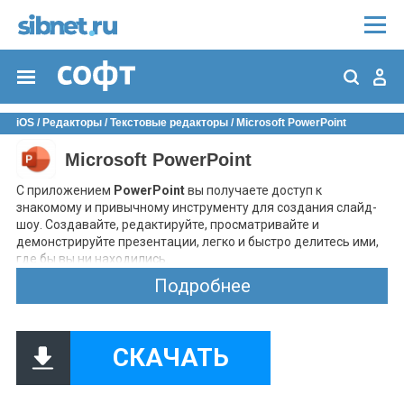
iOS
/
Редакторы
/
Текстовые редакторы
/ Microsoft PowerPoint
Microsoft PowerPoint
С приложением
PowerPoint
вы получаете доступ к
знакомому и привычному инструменту для создания слайд-
шоу. Создавайте, редактируйте, просматривайте и
демонстрируйте презентации, легко и быстро делитесь ими,
где бы вы ни находились.
Подробнее
Производите неизгладимое впечатление с помощью
эффектных презентаций с настраиваемыми слайдами.
Создавайте слайд-шоу и уверенно демонстрируйте их, где бы
вы ни находились.
СКАЧАТЬ
Используйте для проведения презентаций инструкции для
выступающего — интеллектуальный инструмент, который