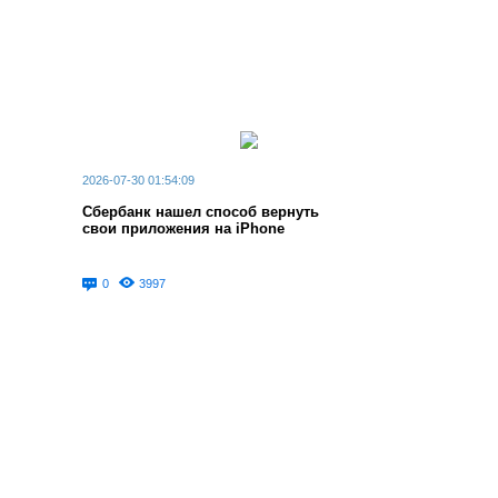
• Сравнение изменений помогает видеть ход работы над
презентацией.
2026-07-30 01:54:09
Сбербанк нашел способ вернуть
свои приложения на iPhone
0
3997